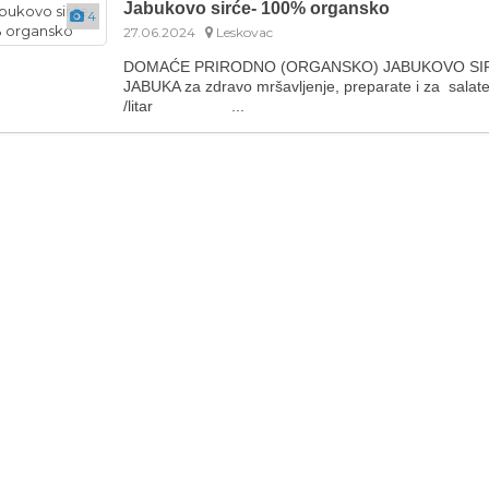
Jabukovo sirće- 100% organsko
4
27.06.2024
Leskovac
DOMAĆE PRIRODNO (ORGANSKO) JABUKOVO SIR
JABUKA za zdravo mršavljenje, preparate i za salate
/litar ...