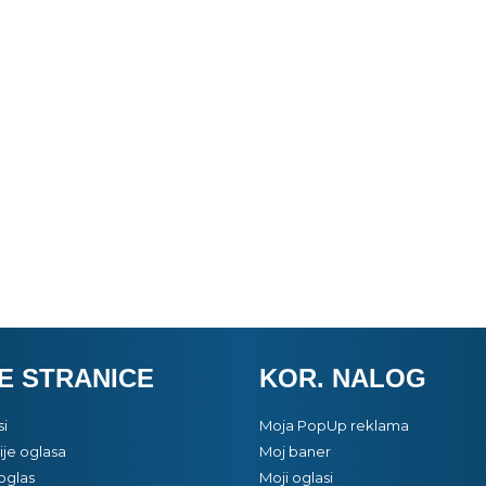
E STRANICE
KOR. NALOG
si
Moja PopUp reklama
je oglasa
Moj baner
oglas
Moji oglasi