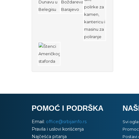
POMOĆ I PODRŠKA
NAŠ
Email:
office@srbijainfo.rs
Svi ogla
Pravila i uslovi korišćenja
Promoci
Najčešća pitanja
Postavi 