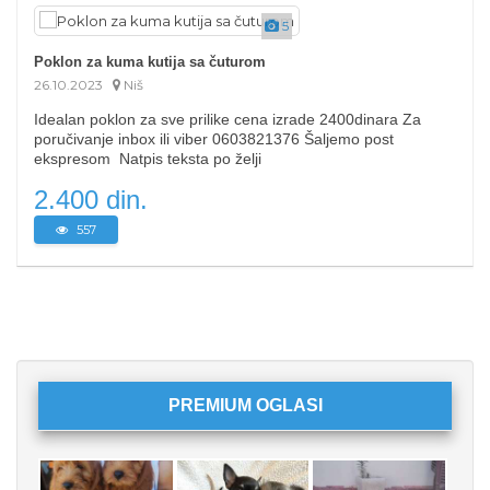
5
Poklon za kuma kutija sa čuturom
26.10.2023
Niš
Idealan poklon za sve prilike cena izrade 2400dinara Za
poručivanje inbox ili viber 0603821376 Šaljemo post
ekspresom Natpis teksta po želji
2.400 din.
557
PREMIUM OGLASI