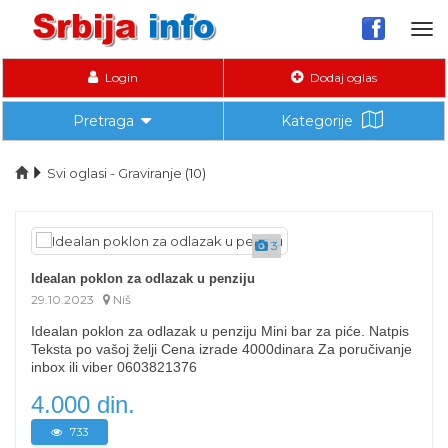
Tog
nav
Login
Dodaj oglas
Pretraga
Kategorije
Svi oglasi - Graviranje
(10)
3
Idealan poklon za odlazak u penziju
29.10.2023
Niš
Idealan poklon za odlazak u penziju Mini bar za piće. Natpis
Teksta po vašoj želji Cena izrade 4000dinara Za poručivanje
inbox ili viber 0603821376
4.000 din.
733