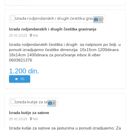
10
Izrada rodjendanskih i drugih čestitka graviranje
29.10.2023
Niš
Izrada rodjendanskih čestitka i drugih sa natpisom po želji. u
ponudi izradjujemo čestitke dimenzija: 10x15cm 1200dinara
18x14cm 1400dinara za poručivanje inbox ili viber
0603821376
1.200 din.
151
8
Izrada kutije za satove
29.10.2023
Niš
Izrada kutije za satove sa jastucima u ponudi izradjujemo: Za