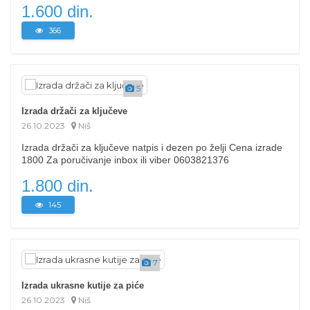
1.600 din.
366
5
Izrada držači za ključeve
26.10.2023
Niš
Izrada držači za ključeve natpis i dezen po želji Cena izrade
1800 Za poručivanje inbox ili viber 0603821376
1.800 din.
145
7
Izrada ukrasne kutije za piće
26.10.2023
Niš