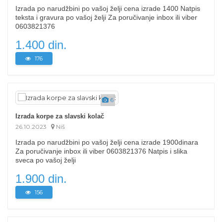
Izrada po narudžbini po vašoj želji cena izrade 1400 Natpis
teksta i gravura po vašoj želji Za poručivanje inbox ili viber
0603821376
1.400 din.
176
6
Izrada korpe za slavski kolač
26.10.2023
Niš
Izrada po narudžbini po vašoj želji cena izrade 1900dinara
Za poručivanje inbox ili viber 0603821376 Natpis i slika
sveca po vašoj želji
1.900 din.
156