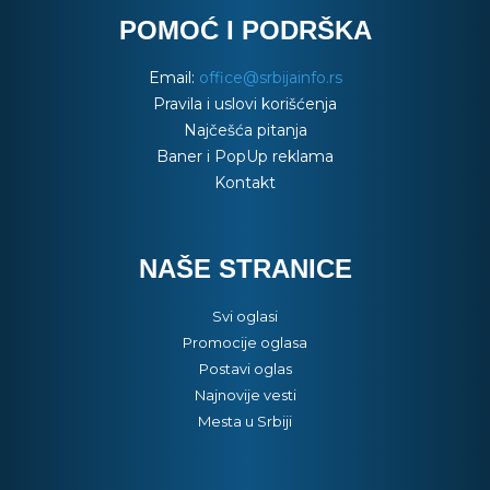
POMOĆ I PODRŠKA
Email:
office@srbijainfo.rs
Pravila i uslovi korišćenja
Najčešća pitanja
Baner i PopUp reklama
Kontakt
NAŠE STRANICE
Svi oglasi
Promocije oglasa
Postavi oglas
Najnovije vesti
Mesta u Srbiji