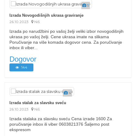
5
Izrada Novogodišnjih ukrasa graviranje
26.10.2023
Niš
Izrada po narudžbini po vašoj želji veliki izbor novogodišnjih
ukrasa po vašoj želji. Cene ukrasa imate na slikama
Poručivanje na više komada dogovor cena. Za poručivanje
inbox ili viber...
Dogovor
144
4
Izrada stalak za slavsku sveću
26.10.2023
Niš
Izrada stalaka za slavsku sveću Cena izrade 1600 Za
poručivanje inbox ili viber 0603821376 Šaljemo post
ekspresom