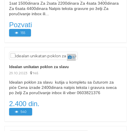
1sat 1500dinara Za 2sata 2200dinara Za 4sata 3400dinara
Za 6sata 4400dinara Natpis teksta gravure po želji Za
poručivanje inbox ili...
Pozvati
155
8
Idealan unikatan poklon za slavu
29.10.2023
Niš
Idealan poklon za slavu kutija u kompletu sa čuturom za
piće Cena izrade 2400dinara natpis teksta i gravura sveca
po želji Za poručivanje inbox ili viber 0603821376
2.400 din.
540