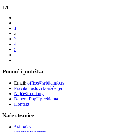
120
1
2
3
4
5
Pomoć i podrška
Email:
office@srbijainfo.rs
Pravila i uslovi korišćenja
Najčešća pitanja
Baner i PopUp reklama
Kontakt
Naše stranice
Svi oglasi