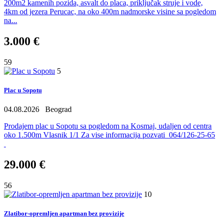
200m2 kamenih pozida, asvalt do placa, priključak struje i vode,
4km od jezera Perucac, na oko 400m nadmorske visine sa pogledom
na...
3.000 €
59
5
Plac u Sopotu
04.08.2026
Beograd
Prodajem plac u Sopotu sa pogledom na Kosmaj, udaljen od centra
oko 1.500m Vlasnik 1/1 Za vise informacija pozvati 064/126-25-65
29.000 €
56
10
Zlatibor-opremljen apartman bez provizije