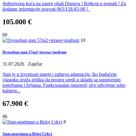
Jedinstvena kuća na samoj obali Dunava ! Retkost u ponudi ! Za
dodatne informacije pozvati 063/158-85-90 !
105.000 €
69
10
Dvosoban stan 57m2+terasa+podrum
31.07.2026
Zaječar
Stan je u izvornom stanju i zahteva adaptaciju, što budućem
vlasniku pruža priliku da prostor uredi u skladu sa sopstvenim
potrebama i željama. Funkcionalan raspored, dve odvojene sobe,
kuhinja...
67.900 €
96
8
Stan-apartman u Beloj Crkvi