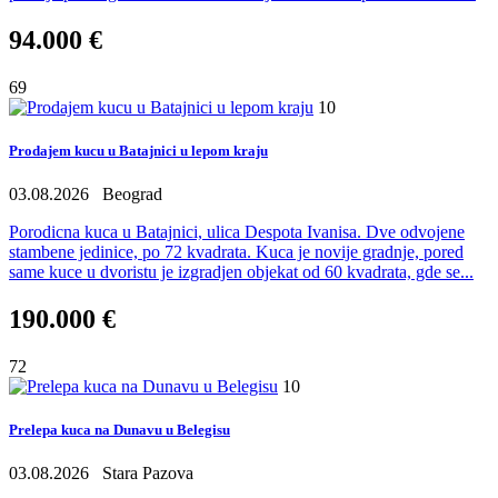
94.000 €
69
10
Prodajem kucu u Batajnici u lepom kraju
03.08.2026
Beograd
Porodicna kuca u Batajnici, ulica Despota Ivanisa. Dve odvojene
stambene jedinice, po 72 kvadrata. Kuca je novije gradnje, pored
same kuce u dvoristu je izgradjen objekat od 60 kvadrata, gde se...
190.000 €
72
10
Prelepa kuca na Dunavu u Belegisu
03.08.2026
Stara Pazova