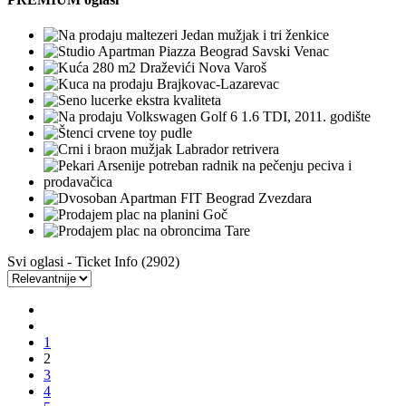
Svi oglasi - Ticket Info
(2902)
1
2
3
4