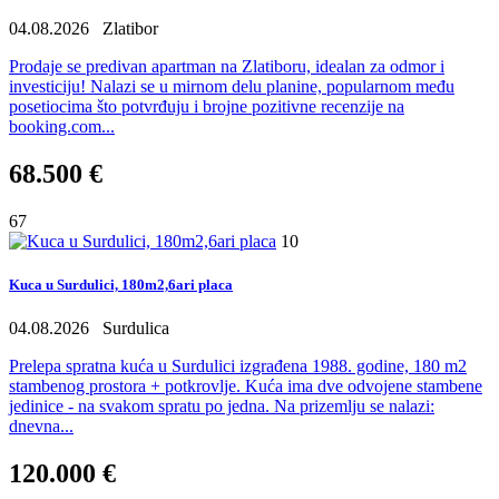
04.08.2026
Zlatibor
Prodaje se predivan apartman na Zlatiboru, idealan za odmor i
investiciju! Nalazi se u mirnom delu planine, popularnom među
posetiocima što potvrđuju i brojne pozitivne recenzije na
booking.com...
68.500 €
67
10
Kuca u Surdulici, 180m2,6ari placa
04.08.2026
Surdulica
Prelepa spratna kuća u Surdulici izgrađena 1988. godine, 180 m2
stambenog prostora + potkrovlje. Kuća ima dve odvojene stambene
jedinice - na svakom spratu po jedna. Na prizemlju se nalazi:
dnevna...
120.000 €