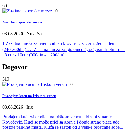
60
10
Zastitne i sportske mreze
03.08.2026
Novi Sad
1.Zaštitna mreža za teren, zidna i krovne 13x13sm: 2eur - 3eur,
(240-360din) 2. Zaštitna mreža za igraonice 4,5x4,5sm fi=4mm
8 eur - 10eur (900din - 1.200din)...
Dogovor
319
10
Prodajem kucu na Iriskom vencu
03.08.2026
Irig
Prodajem kuću/vikendicu na Iriškom vencu u blizini vinarije
Kovačević. Kući se može prići sa gornje i donje strane placa gde
postoje parking mesta. Kuća se sastoji od 3 velike prostrane sobe...