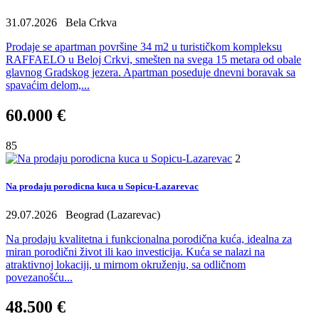
31.07.2026
Bela Crkva
Prodaje se apartman površine 34 m2 u turističkom kompleksu
RAFFAELO u Beloj Crkvi, smešten na svega 15 metara od obale
glavnog Gradskog jezera. Apartman poseduje dnevni boravak sa
spavaćim delom,...
60.000 €
85
2
Na prodaju porodicna kuca u Sopicu-Lazarevac
29.07.2026
Beograd (Lazarevac)
Na prodaju kvalitetna i funkcionalna porodična kuća, idealna za
miran porodični život ili kao investicija. Kuća se nalazi na
atraktivnoj lokaciji, u mirnom okruženju, sa odličnom
povezanošću...
48.500 €