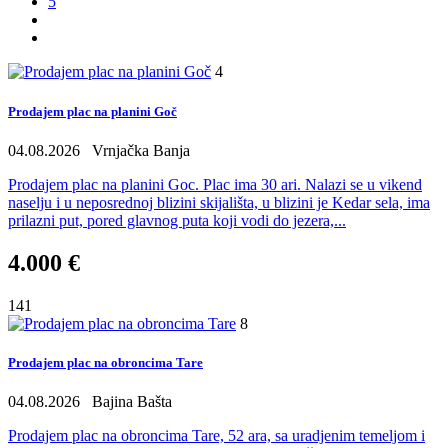
5
4
Prodajem plac na planini Goč
04.08.2026
Vrnjačka Banja
Prodajem plac na planini Goc. Plac ima 30 ari. Nalazi se u vikend
naselju i u neposrednoj blizini skijališta, u blizini je Kedar sela, ima
prilazni put, pored glavnog puta koji vodi do jezera,...
4.000 €
141
8
Prodajem plac na obroncima Tare
04.08.2026
Bajina Bašta
Prodajem plac na obroncima Tare, 52 ara, sa uradjenim temeljom i