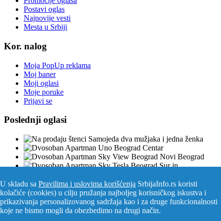
Promocije oglasa
Postavi oglas
Najnovije vesti
Mesta u Srbiji
Kor. nalog
Moja PopUp reklama
Moj baner
Moji oglasi
Moje poruke
Prijavi se
Poslednji oglasi
U skladu sa
Pravilima i uslovima korišćenja
SrbijaInfo.rs koristi
kolačiće (cookies) u cilju pružanja najboljeg korisničkog iskustva i
Srbija Info
©
2026. Sva prava zadržana. Pogledajte i
prikazivanja personalizovanog sadržaja kao i za druge funkcionalnosti
pozarevacinfo.rs
koje ne bismo mogli da obezbedimo na drugi način.