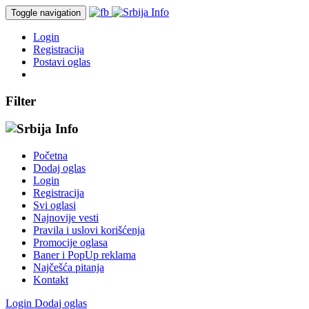
Toggle navigation
Login
Registracija
Postavi oglas
Filter
Početna
Dodaj oglas
Login
Registracija
Svi oglasi
Najnovije vesti
Pravila i uslovi korišćenja
Promocije oglasa
Baner i PopUp reklama
Najčešća pitanja
Kontakt
Login
Dodaj oglas