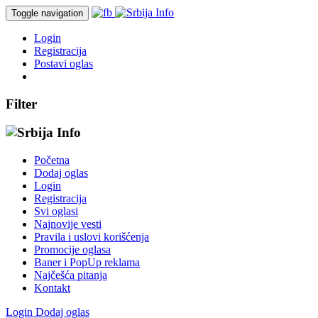
Toggle navigation
Login
Registracija
Postavi oglas
Filter
Početna
Dodaj oglas
Login
Registracija
Svi oglasi
Najnovije vesti
Pravila i uslovi korišćenja
Promocije oglasa
Baner i PopUp reklama
Najčešća pitanja
Kontakt
Login
Dodaj oglas