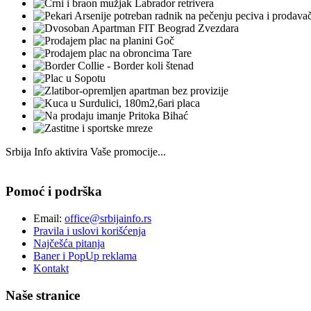
Srbija Info aktivira Vaše promocije...
Pomoć i podrška
Email:
office@srbijainfo.rs
Pravila i uslovi korišćenja
Najčešća pitanja
Baner i PopUp reklama
Kontakt
Naše stranice