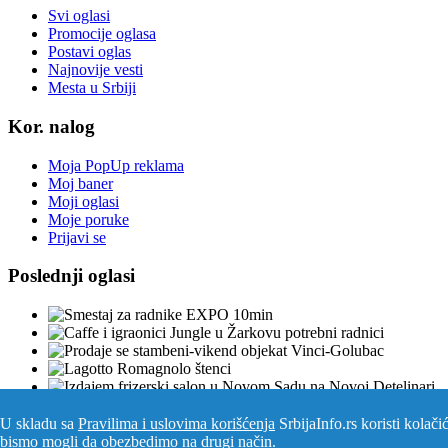
Svi oglasi
Promocije oglasa
Postavi oglas
Najnovije vesti
Mesta u Srbiji
Kor. nalog
Moja PopUp reklama
Moj baner
Moji oglasi
Moje poruke
Prijavi se
Poslednji oglasi
U skladu sa
Pravilima i uslovima korišćenja
SrbijaInfo.rs koristi kolač
Srbija Info
©
2026. Sva prava zadržana. Pogledajte i
pozarevacinfo.
bismo mogli da obezbedimo na drugi način.