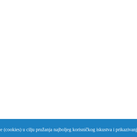
iće (cookies) u cilju pružanja najboljeg korisničkog iskustva i prikaziva
rs