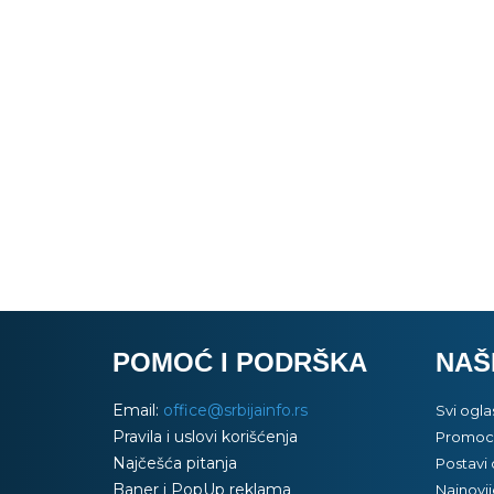
POMOĆ I PODRŠKA
NAŠ
Email:
office@srbijainfo.rs
Svi ogla
Pravila i uslovi korišćenja
Promoci
Najčešća pitanja
Postavi 
Baner i PopUp reklama
Najnovij