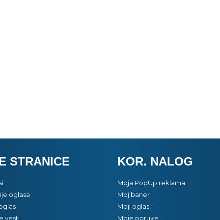
E STRANICE
KOR. NALOG
si
Moja PopUp reklama
je oglasa
Moj baner
oglas
Moji oglasi
e vesti
Moje poruke