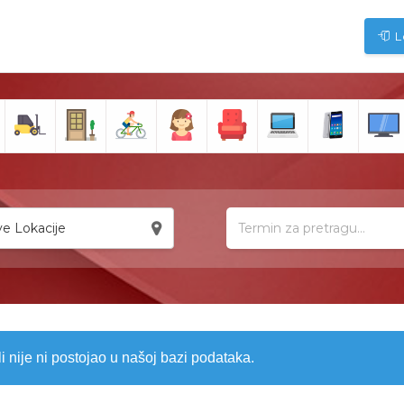
L
e Lokacije
li nije ni postojao u našoj bazi podataka.