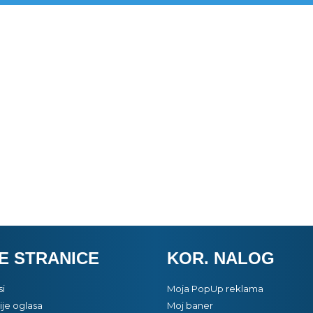
E STRANICE
KOR. NALOG
si
Moja PopUp reklama
je oglasa
Moj baner