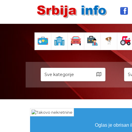
Sve kategorije
Sv
Oglas je obrisan i