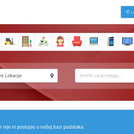
L
e Lokacije
li nije ni postojao u našoj bazi podataka.