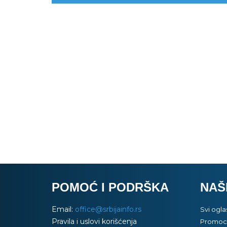
POMOĆ I PODRŠKA
NAŠ
Email:
office@srbijainfo.rs
Svi ogla
Pravila i uslovi korišćenja
Promoci