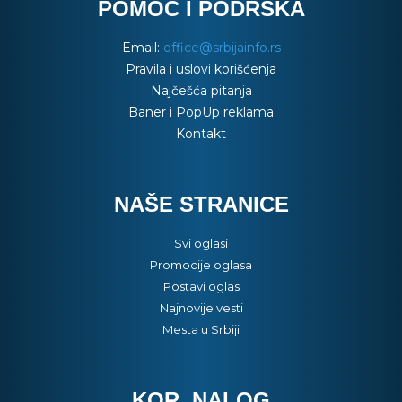
POMOĆ I PODRŠKA
Email:
office@srbijainfo.rs
Pravila i uslovi korišćenja
Najčešća pitanja
Baner i PopUp reklama
Kontakt
NAŠE STRANICE
Svi oglasi
Promocije oglasa
Postavi oglas
Najnovije vesti
Mesta u Srbiji
KOR. NALOG