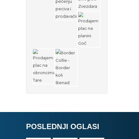
POSLEDNJI OGLASI