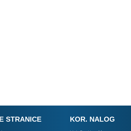
E STRANICE
KOR. NALOG