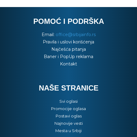
POMOĆ I PODRŠKA
Email:
office@srbijainfo.rs
Pravila i uslovi korišćenja
Najčešća pitanja
Baner i PopUp reklama
Kontakt
NAŠE STRANICE
Svi oglasi
Promocije oglasa
Postavi oglas
Najnovije vesti
Mesta u Srbiji