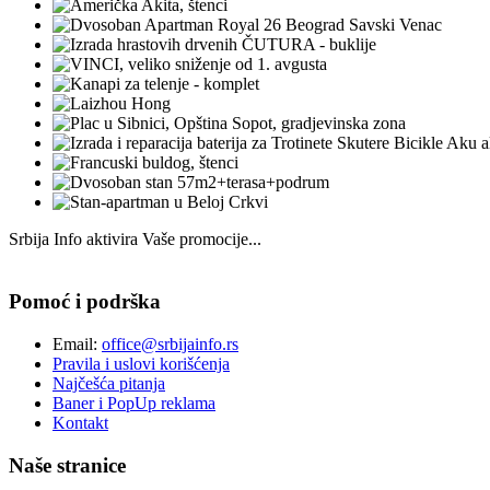
Srbija Info aktivira Vaše promocije...
Pomoć i podrška
Email:
office@srbijainfo.rs
Pravila i uslovi korišćenja
Najčešća pitanja
Baner i PopUp reklama
Kontakt
Naše stranice