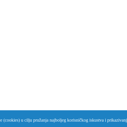
iće (cookies) u cilju pružanja najboljeg korisničkog iskustva i prikaziva
rs