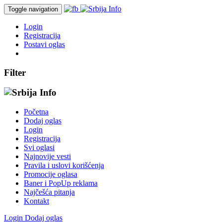
Toggle navigation
Login
Registracija
Postavi oglas
Filter
Početna
Dodaj oglas
Login
Registracija
Svi oglasi
Najnovije vesti
Pravila i uslovi korišćenja
Promocije oglasa
Baner i PopUp reklama
Najčešća pitanja
Kontakt
Login
Dodaj oglas