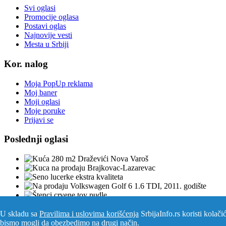
Svi oglasi
Promocije oglasa
Postavi oglas
Najnovije vesti
Mesta u Srbiji
Kor. nalog
Moja PopUp reklama
Moj baner
Moji oglasi
Moje poruke
Prijavi se
Poslednji oglasi
U skladu sa
Pravilima i uslovima korišćenja
SrbijaInfo.rs koristi kolač
Srbija Info
©
2026. Sva prava zadržana. Pogledajte i
pozarevacinfo.
bismo mogli da obezbedimo na drugi način.