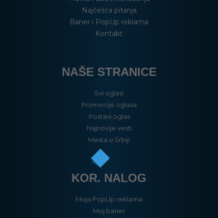
Najčešća pitanja
Baner i PopUp reklama
Kontakt
NAŠE STRANICE
Svi oglasi
Promocije oglasa
Postavi oglas
Najnovije vesti
Mesta u Srbiji
KOR. NALOG
Moja PopUp reklama
Moj baner