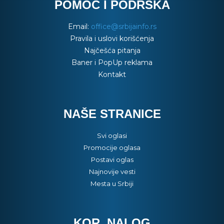
POMOĆ I PODRŠKA
Email:
office@srbijainfo.rs
Pravila i uslovi korišćenja
Najčešća pitanja
Baner i PopUp reklama
Kontakt
NAŠE STRANICE
Svi oglasi
Promocije oglasa
Postavi oglas
Najnovije vesti
Mesta u Srbiji
KOR. NALOG