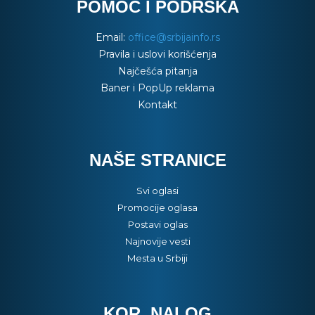
POMOĆ I PODRŠKA
Email:
office@srbijainfo.rs
Pravila i uslovi korišćenja
Najčešća pitanja
Baner i PopUp reklama
Kontakt
NAŠE STRANICE
Svi oglasi
Promocije oglasa
Postavi oglas
Najnovije vesti
Mesta u Srbiji
KOR. NALOG