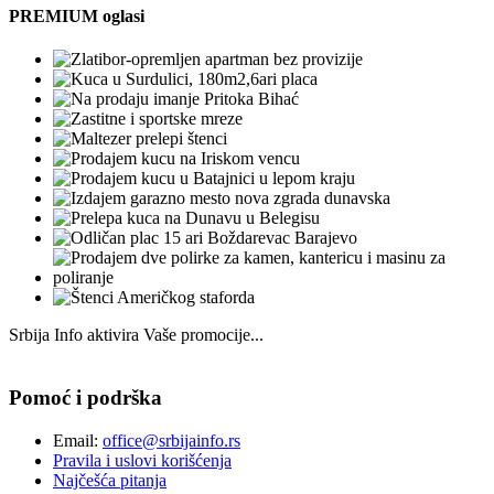
PREMIUM oglasi
Srbija Info aktivira Vaše promocije...
Pomoć i podrška
Email:
office@srbijainfo.rs
Pravila i uslovi korišćenja
Najčešća pitanja