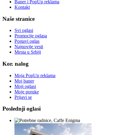
Baner i PopUp reklama
Kontakt
Naše stranice
Svi oglasi
Promocije oglasa
Postavi oglas
Najnovije vesti
Mesta u Srbiji
Kor. nalog
Moja PopUp reklama
Moj baner
Moji oglasi
Moje poruke
Prijavi se
Poslednji oglasi