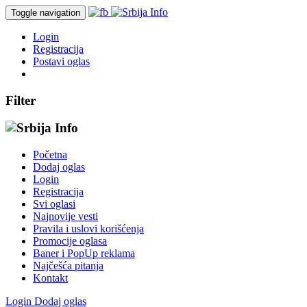
Toggle navigation
Login
Registracija
Postavi oglas
Filter
Početna
Dodaj oglas
Login
Registracija
Svi oglasi
Najnovije vesti
Pravila i uslovi korišćenja
Promocije oglasa
Baner i PopUp reklama
Najčešća pitanja
Kontakt
Login
Dodaj oglas