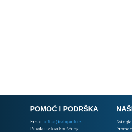
POMOĆ I PODRŠKA
NAŠ
Email:
office@srbijainfo.rs
Svi ogla
Pravila i uslovi korišćenja
Promoci