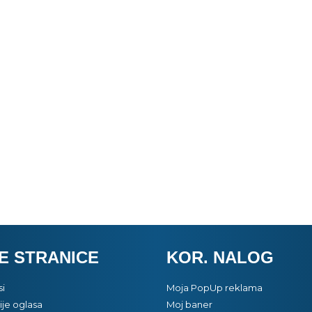
E STRANICE
KOR. NALOG
si
Moja PopUp reklama
je oglasa
Moj baner