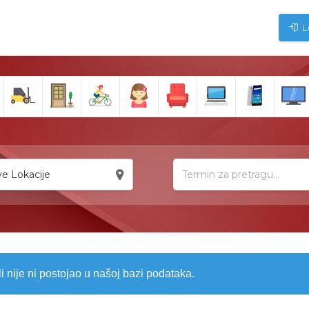
L
e Lokacije
li nije ni postojao u našoj bazi podataka.