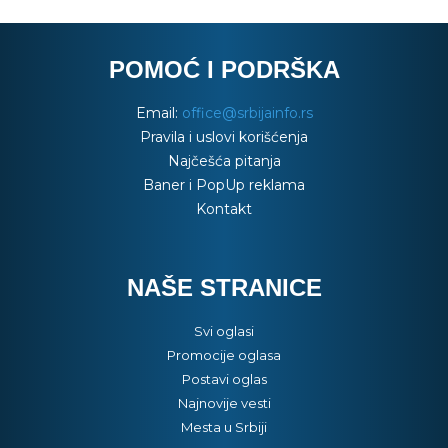
POMOĆ I PODRŠKA
Email:
office@srbijainfo.rs
Pravila i uslovi korišćenja
Najčešća pitanja
Baner i PopUp reklama
Kontakt
NAŠE STRANICE
Svi oglasi
Promocije oglasa
Postavi oglas
Najnovije vesti
Mesta u Srbiji