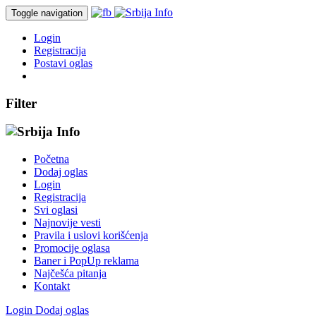
Toggle navigation
Login
Registracija
Postavi oglas
Filter
Početna
Dodaj oglas
Login
Registracija
Svi oglasi
Najnovije vesti
Pravila i uslovi korišćenja
Promocije oglasa
Baner i PopUp reklama
Najčešća pitanja
Kontakt
Login
Dodaj oglas