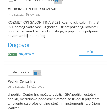
10
MEDICINSKI PEDIKIR NOVI SAD
14.03.2022
Novi Sad
KOZMETICKI SALON TINA S 021 Kozmeticki salon Tina S
021 postoji skoro vec 10 godina. Uz prepoznatljiv kvalitet i
popularne cene kozmetičkih usluga, u prijatnom i potpuno
novom ambijentu našeg...
Dogovor
Više...
srbijainfo.rs
Оглас
4
Pedikir Centar Iris
03.03.2022
Požarevac
U pedikir Centru Iris možete dobiti: SPA pedikir, estetski
pedikir, medicinsko podološki tretman se izvodi u prijatnom
ambijentu sa profesionalno stručnim instrumentima o čijem
kvalitetu...