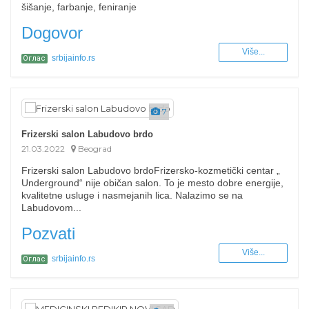
šišanje, farbanje, feniranje
Dogovor
Više...
srbijainfo.rs
Оглас
7
Frizerski salon Labudovo brdo
21.03.2022
Beograd
Frizerski salon Labudovo brdoFrizersko-kozmetički centar „
Underground“ nije običan salon. To je mesto dobre energije,
kvalitetne usluge i nasmejanih lica. Nalazimo se na
Labudovom...
Pozvati
Više...
srbijainfo.rs
Оглас