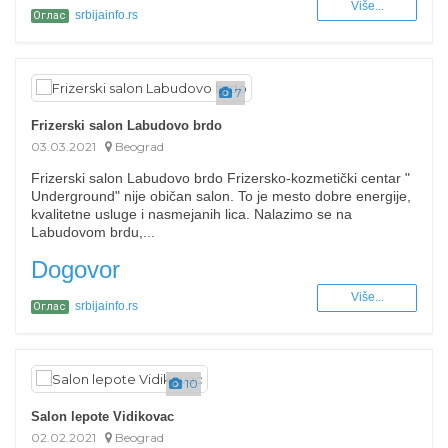
Više...
srbijainfo.rs
Оглас
7
Frizerski salon Labudovo brdo
03.03.2021
Beograd
Frizerski salon Labudovo brdo Frizersko-kozmetički centar "
Underground" nije običan salon. To je mesto dobre energije,
kvalitetne usluge i nasmejanih lica. Nalazimo se na
Labudovom brdu,...
Dogovor
Više...
srbijainfo.rs
Оглас
10
Salon lepote Vidikovac
02.02.2021
Beograd