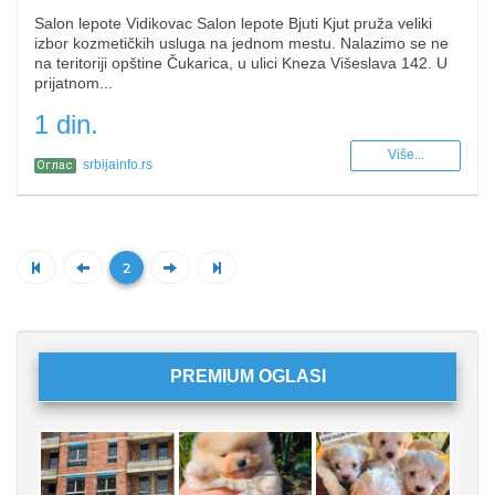
Salon lepote Vidikovac Salon lepote Bjuti Kjut pruža veliki
izbor kozmetičkih usluga na jednom mestu. Nalazimo se ne
na teritoriji opštine Čukarica, u ulici Kneza Višeslava 142. U
prijatnom...
1 din.
Više...
srbijainfo.rs
Оглас
2
PREMIUM OGLASI