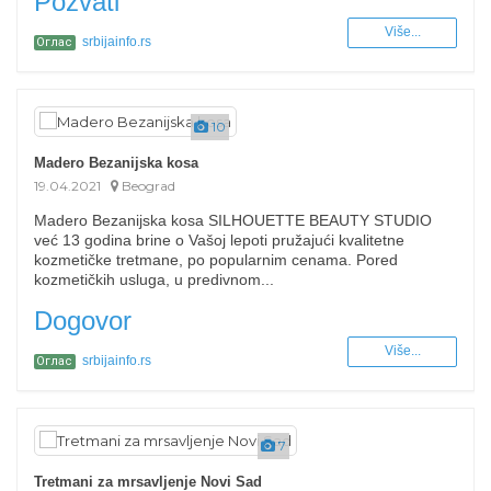
Pozvati
Više...
srbijainfo.rs
Оглас
10
Madero Bezanijska kosa
19.04.2021
Beograd
Madero Bezanijska kosa SILHOUETTE BEAUTY STUDIO
već 13 godina brine o Vašoj lepoti pružajući kvalitetne
kozmetičke tretmane, po popularnim cenama. Pored
kozmetičkih usluga, u predivnom...
Dogovor
Više...
srbijainfo.rs
Оглас
7
Tretmani za mrsavljenje Novi Sad