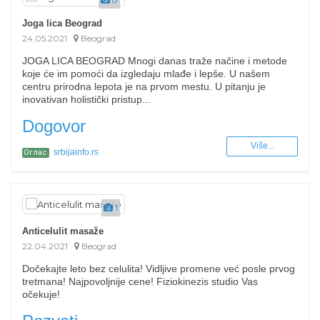
Joga lica Beograd
24.05.2021
Beograd
JOGA LICA BEOGRAD Mnogi danas traže načine i metode
koje će im pomoći da izgledaju mlađe i lepše. U našem
centru prirodna lepota je na prvom mestu. U pitanju je
inovativan holistički pristup...
Dogovor
Više...
srbijainfo.rs
Оглас
1
Anticelulit masaže
22.04.2021
Beograd
Dočekajte leto bez celulita! Vidljive promene već posle prvog
tretmana! Najpovoljnije cene! Fiziokinezis studio Vas
očekuje!