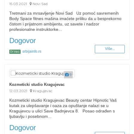
15.03.2021
Novi Sad
Tretmani za mrsavljenje Novi Sad Uz pomoć savremenih
Body Space fitnes mašina imaćete priliku da u besprekorno
čistom i prijatnom ambijentu, uz savete i nadzor
profesionalne instruktorke...
Dogovor
Više...
srbijainfo.rs
Оглас
9
Kozmeticki studio Kragujevac
12.03.2021
Kragujevac
Kozmeticki studio Kragujevac Beauty centar Hipnotic Vaš
kutak za ulepšavanje i oaza za opuštanje nalazi se u
Kragujevcu u ulici Save Badnjevca 8. Posao odrađen s
ljubavlju i posebnom...
Dogovor