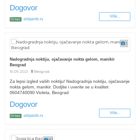
Dogovor
Više...
srbijainfo.rs
Оглас
1
Nadogradnja noktiju, ojačavanje nokta gelom, manikir
Beograd
15.09.2021
Beograd
Za lepsi izgled vaših noktiju! Nadogradnja noktiju, ojačavanje
nokta gelom, manikir. Dodjite i uverite se u kvalitet
0604740090 Violeta, Beograd
Dogovor
Više...
srbijainfo.rs
Оглас
8