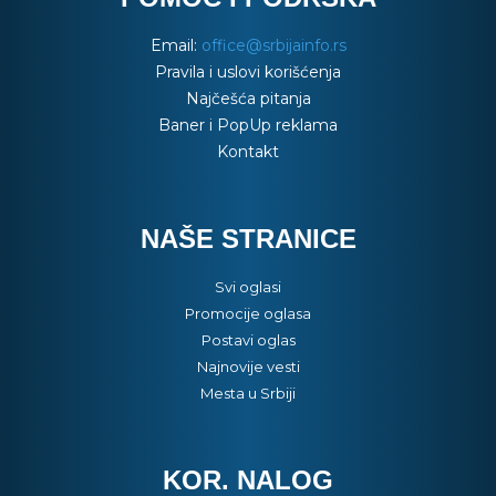
Email:
office@srbijainfo.rs
Pravila i uslovi korišćenja
Najčešća pitanja
Baner i PopUp reklama
Kontakt
NAŠE STRANICE
Svi oglasi
Promocije oglasa
Postavi oglas
Najnovije vesti
Mesta u Srbiji
KOR. NALOG