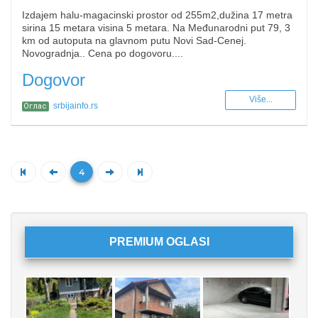
Izdajem halu-magacinski prostor od 255m2,dužina 17 metra
sirina 15 metara visina 5 metara. Na Međunarodni put 79, 3
km od autoputa na glavnom putu Novi Sad-Cenej.
Novogradnja.. Cena po dogovoru....
Dogovor
Više...
srbijainfo.rs
Оглас
4
PREMIUM OGLASI