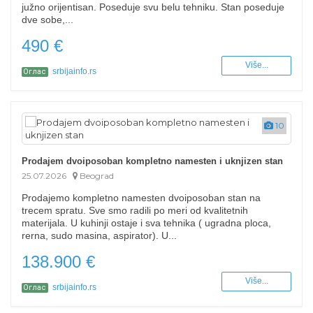
južno orijentisan. Poseduje svu belu tehniku. Stan poseduje
dve sobe,...
490 €
Više...
srbijainfo.rs
Оглас
10
Prodajem dvoiposoban kompletno namesten i uknjizen stan
25.07.2026
Beograd
Prodajemo kompletno namesten dvoiposoban stan na
trecem spratu. Sve smo radili po meri od kvalitetnih
materijala. U kuhinji ostaje i sva tehnika ( ugradna ploca,
rerna, sudo masina, aspirator). U...
138.900 €
Više...
srbijainfo.rs
Оглас