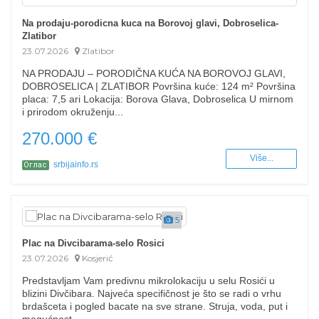
Na prodaju-porodicna kuca na Borovoj glavi, Dobroselica-
Zlatibor
23.07.2026
Zlatibor
NA PRODAJU – PORODIČNA KUĆA NA BOROVOJ GLAVI,
DOBROSELICA | ZLATIBOR Površina kuće: 124 m² Površina
placa: 7,5 ari Lokacija: Borova Glava, Dobroselica U mirnom
i prirodom okruženju...
270.000 €
Više...
srbijainfo.rs
Оглас
5
Plac na Divcibarama-selo Rosici
23.07.2026
Kosjerić
Predstavljam Vam predivnu mikrolokaciju u selu Rosići u
blizini Divčibara. Najveća specifičnost je što se radi o vrhu
brdašceta i pogled bacate na sve strane. Struja, voda, put i