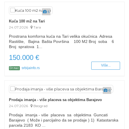
6
Kuća 100 m2 na Tari
24.07.2026
Tara
Prostrana komforna kuća na Tari velika okućnica Adresa
Rastište, Bajina Bašta Površina 100 M2 Broj soba 6
Broj spratova 1...
150.000 €
Više...
srbijainfo.rs
Оглас
6
Prodaja imanja - više placeva sa objektima Barajevo
24.07.2026
Beograd
Prodaja imanja - više placeva sa objektima Guncati
Barajevo ( Može i parcijalno da se prodaje ) 1) Katastarska
parcela 2183 KO ...