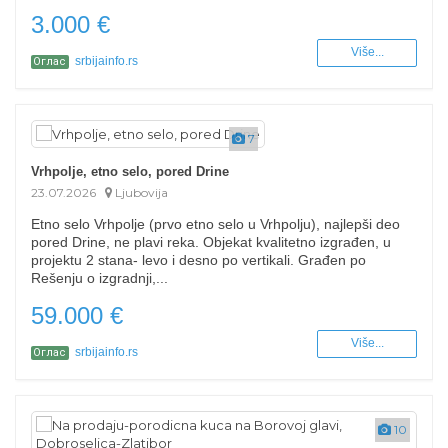
3.000 €
Više...
srbijainfo.rs
Оглас
7
Vrhpolje, etno selo, pored Drine
23.07.2026
Ljubovija
Etno selo Vrhpolje (prvo etno selo u Vrhpolju), najlepši deo
pored Drine, ne plavi reka. Objekat kvalitetno izgrađen, u
projektu 2 stana- levo i desno po vertikali. Građen po
Rešenju o izgradnji,...
59.000 €
Više...
srbijainfo.rs
Оглас
10