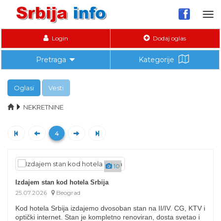
Tog
nav
Login
Dodaj oglas
Pretraga
Kategorije
Oglasi
Vesti
NEKRETNINE
4
10
Izdajem stan kod hotela Srbija
25.07.2026
Beograd
Kod hotela Srbija izdajemo dvosoban stan na II/IV. CG, KTV i
optički internet. Stan je kompletno renoviran, dosta svetao i