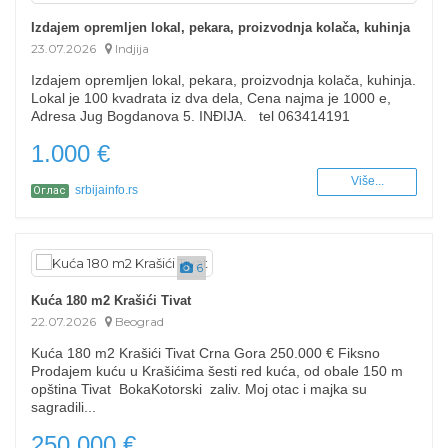
Izdajem opremljen lokal, pekara, proizvodnja kolača, kuhinja
23.07.2026
Indjija
Izdajem opremljen lokal, pekara, proizvodnja kolača, kuhinja.
Lokal je 100 kvadrata iz dva dela, Cena najma je 1000 e,
Adresa Jug Bogdanova 5. INĐIJA. tel 063414191
1.000 €
Više...
srbijainfo.rs
Оглас
6
Kuća 180 m2 Krašići Tivat
22.07.2026
Beograd
Kuća 180 m2 Krašići Tivat Crna Gora 250.000 € Fiksno
Prodajem kuću u Krašićima šesti red kuća, od obale 150 m
opština Tivat BokaKotorski zaliv. Moj otac i majka su
sagradili...
250.000 €