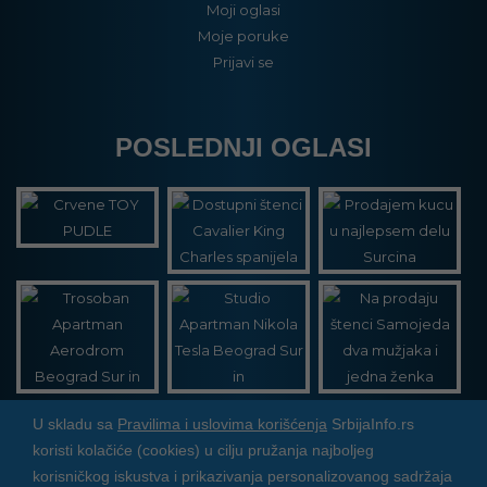
Moji oglasi
Moje poruke
Prijavi se
POSLEDNJI OGLASI
U skladu sa
Pravilima i uslovima korišćenja
SrbijaInfo.rs
koristi kolačiće (cookies) u cilju pružanja najboljeg
Srbija Info
©
2026. Sva prava zadržana. Pogledajte i
korisničkog iskustva i prikazivanja personalizovanog sadržaja