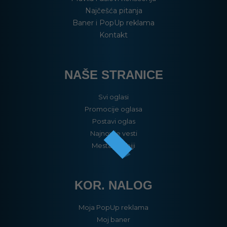
Najčešća pitanja
Baner i PopUp reklama
Kontakt
NAŠE STRANICE
Svi oglasi
Promocije oglasa
Postavi oglas
Najnovije vesti
Mesta u Srbiji
KOR. NALOG
Moja PopUp reklama
Moj baner