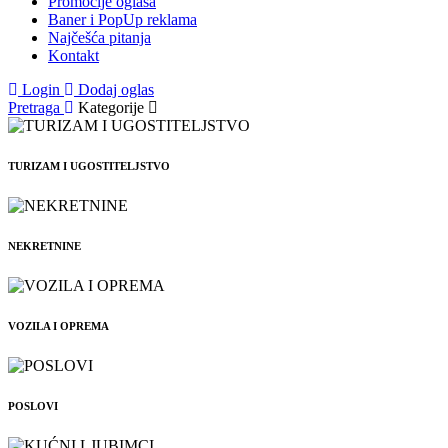
Promocije oglasa
Baner i PopUp reklama
Najčešća pitanja
Kontakt
Login
Dodaj oglas
Pretraga
Kategorije
TURIZAM I UGOSTITELJSTVO
NEKRETNINE
VOZILA I OPREMA
POSLOVI