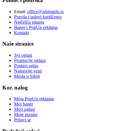
Pomoć i podrška
Email:
office@srbijainfo.rs
Pravila i uslovi korišćenja
Najčešća pitanja
Baner i PopUp reklama
Kontakt
Naše stranice
Svi oglasi
Promocije oglasa
Postavi oglas
Najnovije vesti
Mesta u Srbiji
Kor. nalog
Moja PopUp reklama
Moj baner
Moji oglasi
Moje poruke
Prijavi se