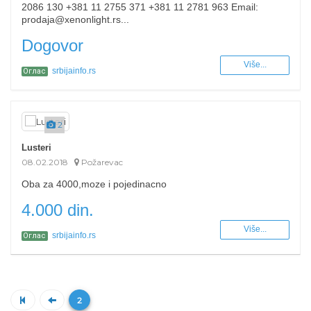
2086 130 +381 11 2755 371 +381 11 2781 963 Email:
prodaja@xenonlight.rs...
Dogovor
Više...
srbijainfo.rs
Оглас
2
Lusteri
08.02.2018
Požarevac
Oba za 4000,moze i pojedinacno
4.000 din.
Više...
srbijainfo.rs
Оглас
2