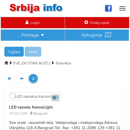
Tog
nav
Login
Dodaj oglas
Pretraga
Kategorije
Oglasi
Vesti
SVE ZA STAN, KUĆU
Rasveta
2
1
LED rasveta XenonLIght
07.02.2019
Beograd
Sve vrste rasvetnih tela, Veleprodaja i maloprodaja Adresa:
Višnjička 118-A Beograd Tel. /fax: +381 11 2086 129 +381 11