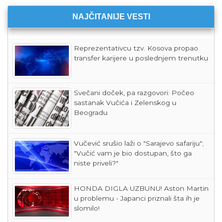
NAJČITANIJE VESTI
Reprezentativcu tzv. Kosova propao
transfer karijere u poslednjem trenutku
Svečani doček, pa razgovori: Počeo
sastanak Vučića i Zelenskog u
Beogradu
Vučević srušio laži o "Sarajevo safariju";
"Vučić vam je bio dostupan, što ga
niste priveli?"
HONDA DIGLA UZBUNU! Aston Martin
u problemu - Japanci priznali šta ih je
slomilo!