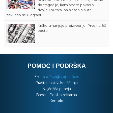
do tragedije, kamionom pokosio
dvojicu putara, pa sleteo s puta i
zakucao se u ogradu!
Krško smanjuje proizvodnju: Prvo na 80
odsto
POMOĆ I PODRŠKA
Email:
office@srbijainfo.rs
Pravila i uslovi korišćenja
Najčešća pitanja
Baner i PopUp reklama
Kontakt