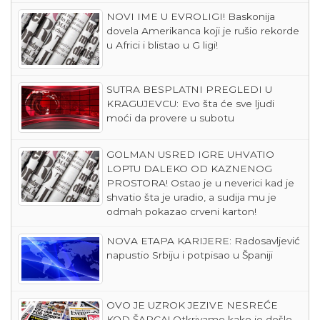
NOVI IME U EVROLIGI! Baskonija
dovela Amerikanca koji je rušio rekorde
u Africi i blistao u G ligi!
SUTRA BESPLATNI PREGLEDI U
KRAGUJEVCU: Evo šta će sve ljudi
moći da provere u subotu
GOLMAN USRED IGRE UHVATIO
LOPTU DALEKO OD KAZNENOG
PROSTORA! Ostao je u neverici kad je
shvatio šta je uradio, a sudija mu je
odmah pokazao crveni karton!
NOVA ETAPA KARIJERE: Radosavljević
napustio Srbiju i potpisao u Španiji
OVO JE UZROK JEZIVE NESREĆE
KOD ŠAPCA! Otkrivamo kako je došlo