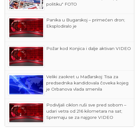
politiku" FOTO
Panika u Bugarskoj – primećen dron;
Eksplodiralo je
Požar kod Konjica i dalje aktivan VIDEO
Veliki zaokret u Mađarskoj: Tisa za
predsednika kandidovala čoveka kojeg
je Orbanova vlada smenila
Podivljali ciklon ruši sve pred sobom –
udari vetra od 216 kilometara na sat;
Spremaju se za najgore VIDEO