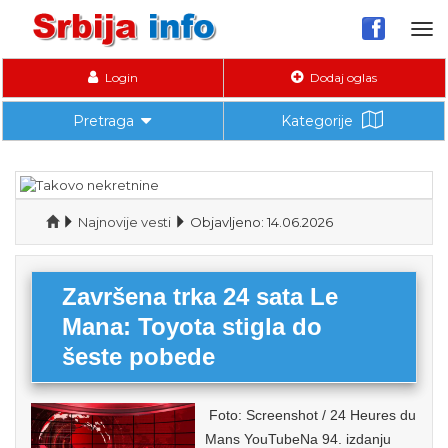
Tog
nav
Login
Dodaj oglas
Pretraga
Kategorije
Najnovije vesti
Objavljeno: 14.06.2026
Završena trka 24 sata Le
Mana: Toyota stigla do
šeste pobede
Foto: Screenshot / 24 Heures du
Mans YouTubeNa 94. izdanju