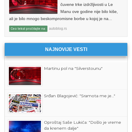
čuvene trke izdržljivosti u Le
Manu ove godine nije bilo kiše,
ali je bilo mnogo beskompromisne borbe u kojoj je na...
autoblog.rs
Ceo tekst pročitajte na:
NAJNOVIJE VESTI
Martinu pol na "Silverstounu"
Srđan Blagojević: "Sramota me je..."
Oproštaj Saše Lukića: "Došlo je vreme
da krenem dalje"