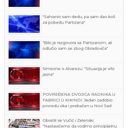
"Sahranio sam dedu, pa sam dao koš
za pobedu Partizana"
"Bilo je razgovora sa Partizanom, ali
odlučio sam se zbog Obradovića"
Simeone o Alvarezu: "Situacija je vrlo
jasna"
POVREĐENA DVOJICA RADNIKA U
FABRICI U KIKINDI: Jedan zadobio
povredu oka i prebačen u Novi Sad
Obratili se Vučić i Zelenski:
"Nastavićemo da vodimo principijelnu