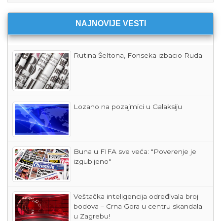
NAJNOVIJE VESTI
Rutina Šeltona, Fonseka izbacio Ruda
Lozano na pozajmici u Galaksiju
Buna u FIFA sve veća: "Poverenje je
izgubljeno"
Veštačka inteligencija određivala broj
bodova – Crna Gora u centru skandala
u Zagrebu!