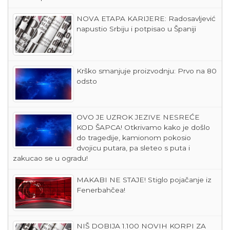
NOVA ETAPA KARIJERE: Radosavljević
napustio Srbiju i potpisao u Španiji
Krško smanjuje proizvodnju: Prvo na 80
odsto
OVO JE UZROK JEZIVE NESREĆE
KOD ŠAPCA! Otkrivamo kako je došlo
do tragedije, kamionom pokosio
dvojicu putara, pa sleteo s puta i
zakucao se u ogradu!
MAKABI NE STAJE! Stiglo pojačanje iz
Fenerbahčea!
NIŠ DOBIJA 1.100 NOVIH KORPI ZA