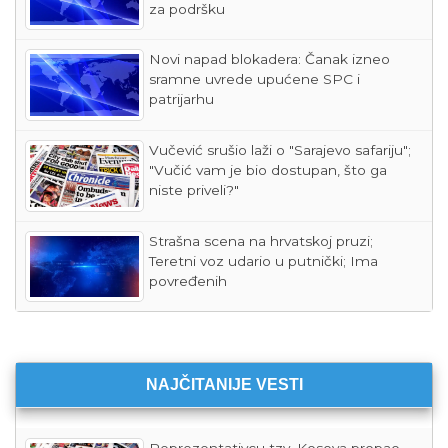
za podršku
Novi napad blokadera: Čanak izneo
sramne uvrede upućene SPC i
patrijarhu
Vučević srušio laži o "Sarajevo safariju";
"Vučić vam je bio dostupan, što ga
niste priveli?"
Strašna scena na hrvatskoj pruzi;
Teretni voz udario u putnički; Ima
povređenih
NAJČITANIJE VESTI
Reprezentativcu tzv. Kosova propao