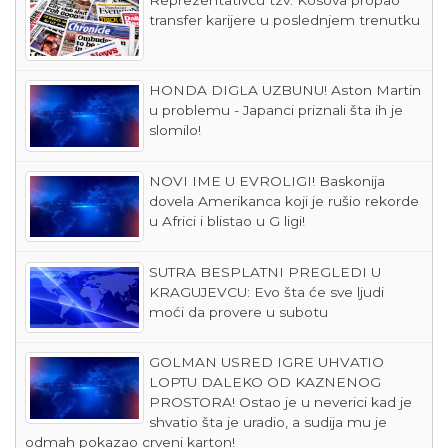
transfer karijere u poslednjem trenutku
HONDA DIGLA UZBUNU! Aston Martin
u problemu - Japanci priznali šta ih je
slomilo!
NOVI IME U EVROLIGI! Baskonija
dovela Amerikanca koji je rušio rekorde
u Africi i blistao u G ligi!
SUTRA BESPLATNI PREGLEDI U
KRAGUJEVCU: Evo šta će sve ljudi
moći da provere u subotu
GOLMAN USRED IGRE UHVATIO
LOPTU DALEKO OD KAZNENOG
PROSTORA! Ostao je u neverici kad je
shvatio šta je uradio, a sudija mu je
odmah pokazao crveni karton!