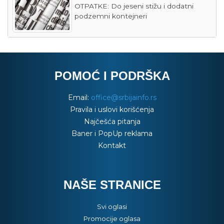
OTPATKE: Do jeseni stižu i dodatni
podzemni kontejneri
POMOĆ I PODRŠKA
Email:
office@srbijainfo.rs
Pravila i uslovi korišćenja
Najčešća pitanja
Baner i PopUp reklama
Kontakt
NAŠE STRANICE
Svi oglasi
Promocije oglasa