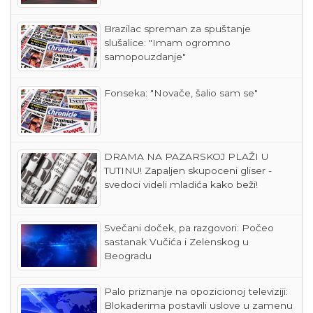
Brazilac spreman za spuštanje
slušalice: "Imam ogromno
samopouzdanje"
Fonseka: "Novače, šalio sam se"
DRAMA NA PAZARSKOJ PLAŽI U
TUTINU! Zapaljen skupoceni gliser -
svedoci videli mladića kako beži!
Svečani doček, pa razgovori: Počeo
sastanak Vučića i Zelenskog u
Beogradu
Palo priznanje na opozicionoj televiziji:
Blokaderima postavili uslove u zamenu