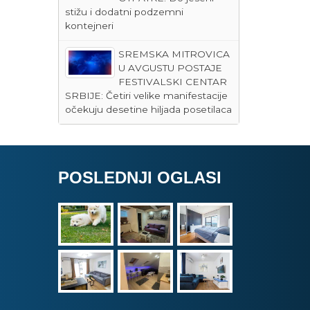
stižu i dodatni podzemni
kontejneri
SREMSKA MITROVICA
U AVGUSTU POSTAJE
FESTIVALSKI CENTAR
SRBIJE: Četiri velike manifestacije
očekuju desetine hiljada posetilaca
POSLEDNJI OGLASI