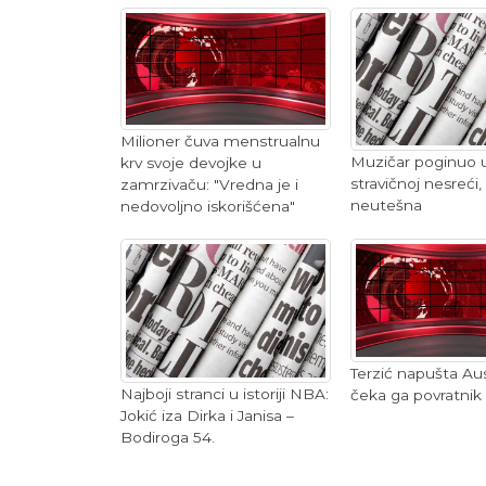
Milioner čuva menstrualnu
Muzičar poginuo 
krv svoje devojke u
stravičnoj nesreći
zamrzivaču: "Vredna je i
neutešna
nedovoljno iskorišćena"
Terzić napušta Aus
Najboji stranci u istoriji NBA:
čeka ga povratnik 
Jokić iza Dirka i Janisa –
Bodiroga 54.