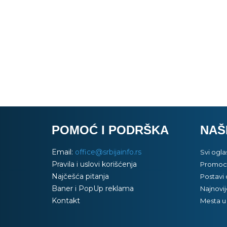
POMOĆ I PODRŠKA
NAŠ
Email:
office@srbijainfo.rs
Svi ogla
Pravila i uslovi korišćenja
Promoci
Najčešća pitanja
Postavi 
Baner i PopUp reklama
Najnovij
Kontakt
Mesta u 