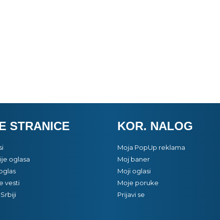
E STRANICE
KOR. NALOG
si
Moja PopUp reklama
je oglasa
Moj baner
oglas
Moji oglasi
e vesti
Moje poruke
Srbiji
Prijavi se