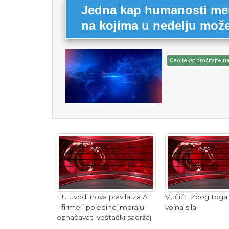
Jedna kap humanosti menj
na kojima u nedelju možet
Ceo tekst pročitajte na
EU uvodi nova pravila za AI:
Vučić: "Zbog toga
I firme i pojedinci moraju
vojna sila"
označavati veštački sadržaj