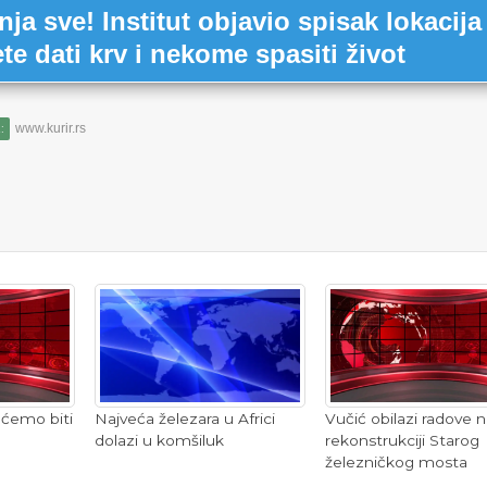
a sve! Institut objavio spisak lokacija
e dati krv i nekome spasiti život
www.kurir.rs
:
 ćemo biti
Vučić obilazi radove n
Najveća železara u Africi
rekonstrukciji Starog
dolazi u komšiluk
železničkog mosta