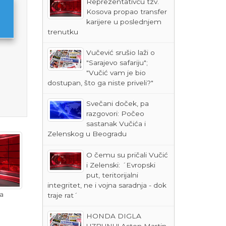
Reprezentativcu tzv.
Kosova propao transfer
karijere u poslednjem
trenutku
Vučević srušio laži o
"Sarajevo safariju";
"Vučić vam je bio
dostupan, što ga niste priveli?"
Svečani doček, pa
razgovori: Počeo
sastanak Vučića i
Zelenskog u Beogradu
O čemu su pričali Vučić
i Zelenski: ´Evropski
put, teritorijalni
integritet, ne i vojna saradnja - dok
a
traje rat´
HONDA DIGLA
UZBUNU! Aston Martin