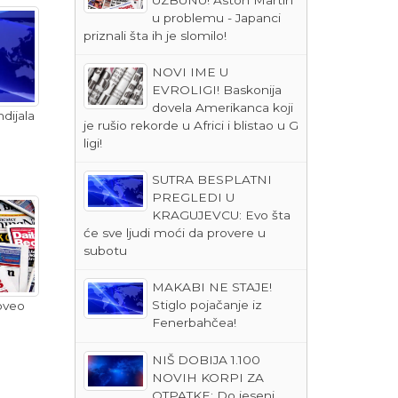
u problemu - Japanci
priznali šta ih je slomilo!
NOVI IME U
EVROLIGI! Baskonija
dovela Amerikanca koji
dijala
je rušio rekorde u Africi i blistao u G
ligi!
SUTRA BESPLATNI
PREGLEDI U
KRAGUJEVCU: Evo šta
će sve ljudi moći da provere u
subotu
MAKABI NE STAJE!
Stiglo pojačanje iz
oveo
Fenerbahčea!
NIŠ DOBIJA 1.100
NOVIH KORPI ZA
OTPATKE: Do jeseni