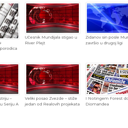
Učesnik Mundijala stigao u
Zidanov sin posle Mun
u
River Plejt
završio u drugoj ligi
, porodica
I Notingem Forest d
triju –
Veliki posao Zvezde – stiže
Diomandea
u Seriju A
jedan od Realovih projekata