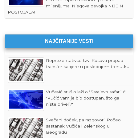
milenijuma: Njegova devojka NIJE NI
POSTOJALA!
NAJČITANIJE VESTI
Reprezentativcu tzv. Kosova propao
transfer karijere u poslednjem trenutku
Vučević srušio laži o "Sarajevo safariju";
"Vučić vam je bio dostupan, što ga
niste priveli?"
Svečani doček, pa razgovori: Počeo
sastanak Vučića i Zelenskog u
Beogradu