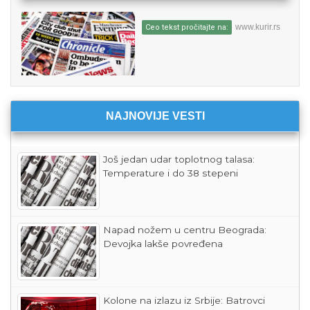
www.kurir.rs
Ceo tekst pročitajte na:
NAJNOVIJE VESTI
Još jedan udar toplotnog talasa:
Temperature i do 38 stepeni
Napad nožem u centru Beograda:
Devojka lakše povređena
Kolone na izlazu iz Srbije: Batrovci