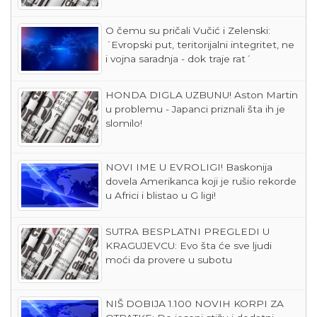
O čemu su pričali Vučić i Zelenski:
´Evropski put, teritorijalni integritet, ne
i vojna saradnja - dok traje rat´
HONDA DIGLA UZBUNU! Aston Martin
u problemu - Japanci priznali šta ih je
slomilo!
NOVI IME U EVROLIGI! Baskonija
dovela Amerikanca koji je rušio rekorde
u Africi i blistao u G ligi!
SUTRA BESPLATNI PREGLEDI U
KRAGUJEVCU: Evo šta će sve ljudi
moći da provere u subotu
NIŠ DOBIJA 1.100 NOVIH KORPI ZA