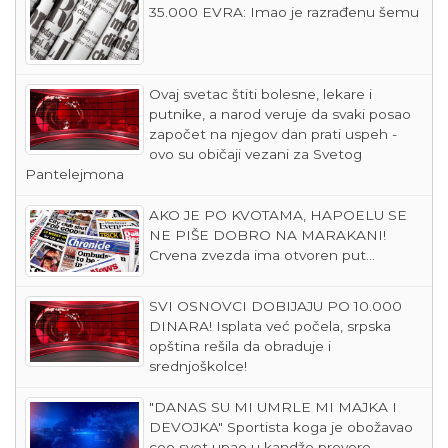
35.000 EVRA: Imao je razrađenu šemu
Ovaj svetac štiti bolesne, lekare i
putnike, a narod veruje da svaki posao
započet na njegov dan prati uspeh -
ovo su običaji vezani za Svetog
Pantelejmona
AKO JE PO KVOTAMA, HAPOELU SE
NE PIŠE DOBRO NA MARAKANI!
Crvena zvezda ima otvoren put...
SVI OSNOVCI DOBIJAJU PO 10.000
DINARA! Isplata već počela, srpska
opština rešila da obraduje i
srednjoškolce!
"DANAS SU MI UMRLE MI MAJKA I
DEVOJKA" Sportista koga je obožavao
ceo svet upao u kandže prevere