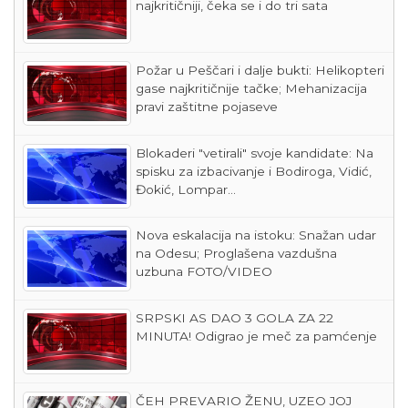
najkritičniji, čeka se i do tri sata
Požar u Peščari i dalje bukti: Helikopteri
gase najkritičnije tačke; Mehanizacija
pravi zaštitne pojaseve
Blokaderi "vetirali" svoje kandidate: Na
spisku za izbacivanje i Bodiroga, Vidić,
Đokić, Lompar...
Nova eskalacija na istoku: Snažan udar
na Odesu; Proglašena vazdušna
uzbuna FOTO/VIDEO
SRPSKI AS DAO 3 GOLA ZA 22
MINUTA! Odigrao je meč za pamćenje
ČEH PREVARIO ŽENU, UZEO JOJ