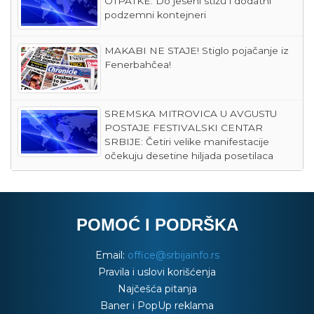
OTPATKE: Do jeseni stižu i dodatni
podzemni kontejneri
MAKABI NE STAJE! Stiglo pojačanje iz
Fenerbahčea!
SREMSKA MITROVICA U AVGUSTU
POSTAJE FESTIVALSKI CENTAR
SRBIJE: Četiri velike manifestacije
očekuju desetine hiljada posetilaca
POMOĆ I PODRŠKA
Email:
office@srbijainfo.rs
Pravila i uslovi korišćenja
Najčešća pitanja
Baner i PopUp reklama