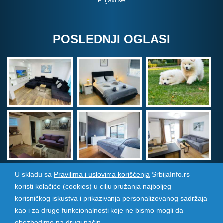
Prijavi se
POSLEDNJI OGLASI
U skladu sa
Pravilima i uslovima korišćenja
SrbijaInfo.rs
koristi kolačiće (cookies) u cilju pružanja najboljeg
Srbija Info
©
2026. Sva prava zadržana. Pogledajte i
korisničkog iskustva i prikazivanja personalizovanog sadržaja
pozarevacinfo.rs
kao i za druge funkcionalnosti koje ne bismo mogli da
obezbedimo na drugi način.