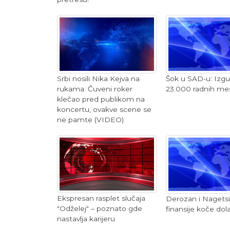
Srbi nosili Nika Kejva na
Šok u SAD-u: Izgub
rukama: Čuveni roker
23.000 radnih me
klečao pred publikom na
koncertu, ovakve scene se
ne pamte (VIDEO)
Ekspresan rasplet slučaja
Derozan i Nagetsi
"Odželej" – poznato gde
finansije koče dol
nastavlja karijeru