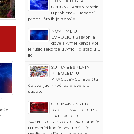
HONDA DIGLA
UZBUNU! Aston Martin
u problemu - Japanci
priznali šta ih je slomilo!
NOVI IME U
EVROLIGI! Baskonija
dovela Amerikanca koji
je rušio rekorde u Africi i blistao u G
ligi!
SUTRA BESPLATNI
PREGLEDI U
KRAGUJEVCU: Evo šta
će sve ljudi moći da provere u
subotu
 u
GOLMAN USRED
:
IGRE UHVATIO LOPTU
može
DALEKO OD
m
KAZNENOG PROSTORA! Ostao je
u neverici kad je shvatio šta je
uradio, a sudija mu je odmah