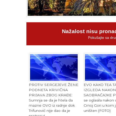
Nažalost nisu prona
Pokušajte sa dru
PROTIV SERGEJEVE ŽENE
EVO KAKO TEA T
PODNETA KRIVIČNA
IZGLEDA NAKON
PRIJAVA ZBOG KRAĐE:
SAOBRAĆAJKE Pe
Sumnja se da je htela da
se oglasila nakon
mazne OVO iz radnje dok
Crnoj Gori u kom 
Trifunović nije dao da je
uništen (FOTO)
pretresu!