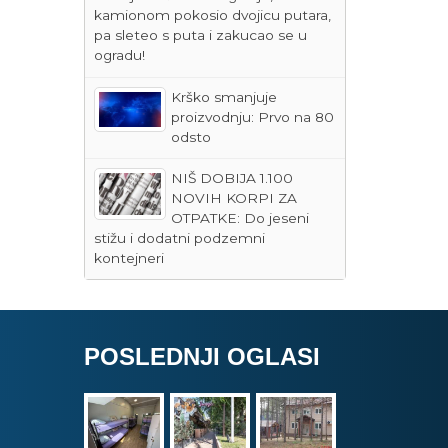
kamionom pokosio dvojicu putara,
pa sleteo s puta i zakucao se u
ogradu!
Krško smanjuje
proizvodnju: Prvo na 80
odsto
NIŠ DOBIJA 1.100
NOVIH KORPI ZA
OTPATKE: Do jeseni
stižu i dodatni podzemni
kontejneri
POSLEDNJI OGLASI