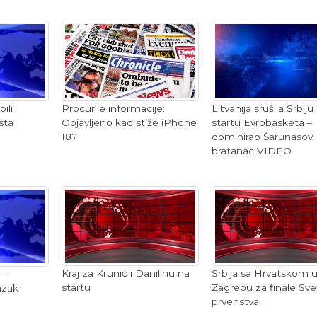
Procurile informacije:
Litvanija srušila Srbiju
ili
Objavljeno kad stiže iPhone
startu Evrobasketa –
sta
18?
dominirao Šarunasov
bratanac VIDEO
Kraj za Krunić i Danilinu na
Srbija sa Hrvatskom 
 –
startu
Zagrebu za finale Sv
azak
prvenstva!