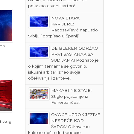
pokazao crveni karton!
NOVA ETAPA
KARIJERE:
Radosavljević napustio
Srbiju i potpisao u Španiji
 na
DE BLEKER ODRŽAO
PRVI SASTANAK SA
SUDIJAMA! Poznato je
o kojim temama se govorilo,
iskusni arbitar izneo svoja
očekivanja i zahteve!
MAKABI NE STAJE!
Stiglo pojačanje iz
Fenerbahčea!
OVO JE UZROK JEZIVE
u
NESREĆE KOD
etskog
ŠAPCA! Otkrivamo
kako je došlo do tragedije,