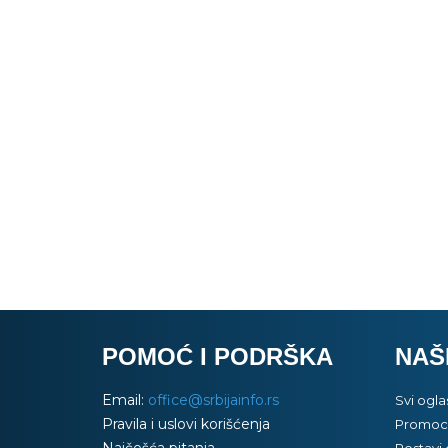
POMOĆ I PODRŠKA
NAŠ
Email:
office@srbijainfo.rs
Svi ogla
Pravila i uslovi korišćenja
Promoci
Najčešća pitanja
Postavi 