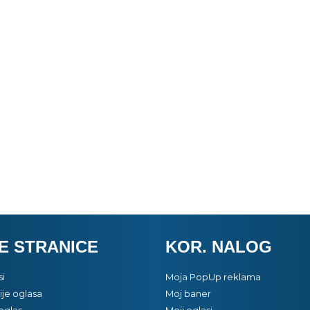
E STRANICE
KOR. NALOG
si
Moja PopUp reklama
je oglasa
Moj baner
oglas
Moji oglasi