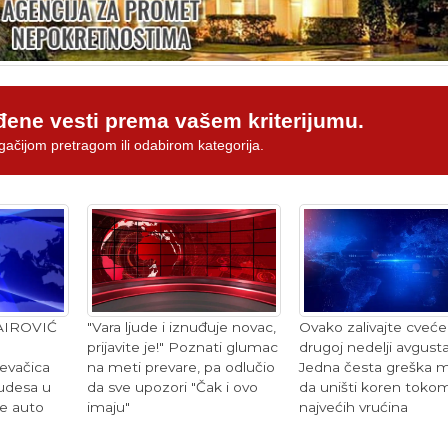
đene vesti prema vašem kriterijumu.
gačijom pretragom ili odabirom kategorija.
"Vara ljude i iznuđuje novac,
Ovako zalivajte cveće
AIROVIĆ
prijavite je!" Poznati glumac
drugoj nedelji avgusta
na meti prevare, pa odlučio
Jedna česta greška 
vačica
da sve upozori "Čak i ovo
da uništi koren toko
 udesa u
imaju"
najvećih vrućina
je auto