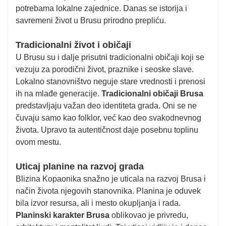
potrebama lokalne zajednice. Danas se istorija i
savremeni život u Brusu prirodno prepliću.
Tradicionalni život i običaji
U Brusu su i dalje prisutni tradicionalni običaji koji se
vezuju za porodični život, praznike i seoske slave.
Lokalno stanovništvo neguje stare vrednosti i prenosi
ih na mlađe generacije.
Tradicionalni običaji Brusa
predstavljaju važan deo identiteta grada. Oni se ne
čuvaju samo kao folklor, već kao deo svakodnevnog
života. Upravo ta autentičnost daje posebnu toplinu
ovom mestu.
Uticaj planine na razvoj grada
Blizina Kopaonika snažno je uticala na razvoj Brusa i
način života njegovih stanovnika. Planina je oduvek
bila izvor resursa, ali i mesto okupljanja i rada.
Planinski karakter Brusa
oblikovao je privredu,