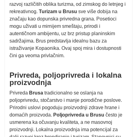
razvoj različitih oblika turizma, od zimskog do letnjeg i
rekreativnog.
Turizam u Brusu
sve više dobija na
značaju kao dopunska privredna grana. Posetioci
mogu uživati u mirnijem smeštaju, prirodi i
autentičnom ambijentu, uz brz pristup planinskim
sadržajima. Brus predstavlja idealnu bazu za
istraživanje Kopaonika. Ovaj spoj mira i dostupnosti
čini ga veoma privlačnim.
Privreda, poljoprivreda i lokalna
proizvodnja
Privreda
Brusa
tradicionalno se oslanja na
poljoprivredu, stočarstvo i manje porodične poslove.
Prirodni uslovi pogoduju proizvodnji zdrave hrane i
domaćih proizvoda.
Poljoprivreda u Brusu
često je
usmerena ka očuvanju kvaliteta, a ne masovnoj
proizvodnji. Lokalna proizvodnja ima potencijal za
dalji razvoj kroz brendiranje i turizam. Stanovnici su