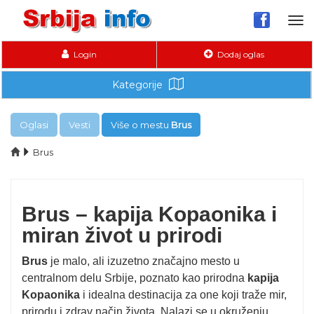
Tog
nav
Login
Dodaj oglas
Kategorije
Oglasi
Vesti
Više o mestu
Brus
Brus
Brus – kapija Kopaonika i
miran život u prirodi
Brus
je malo, ali izuzetno značajno mesto u
centralnom delu Srbije, poznato kao prirodna
kapija
Kopaonika
i idealna destinacija za one koji traže mir,
prirodu i zdrav način života. Nalazi se u okruženju