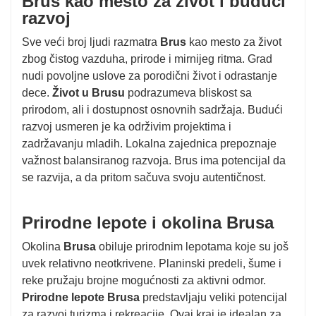
Brus kao mesto za život i budući
razvoj
Sve veći broj ljudi razmatra
Brus
kao mesto za život
zbog čistog vazduha, prirode i mirnijeg ritma. Grad
nudi povoljne uslove za porodični život i odrastanje
dece.
Život u Brusu
podrazumeva bliskost sa
prirodom, ali i dostupnost osnovnih sadržaja. Budući
razvoj usmeren je ka održivim projektima i
zadržavanju mladih. Lokalna zajednica prepoznaje
važnost balansiranog razvoja. Brus ima potencijal da
se razvija, a da pritom sačuva svoju autentičnost.
Prirodne lepote i okolina Brusa
Okolina
Brusa
obiluje prirodnim lepotama koje su još
uvek relativno neotkrivene. Planinski predeli, šume i
reke pružaju brojne mogućnosti za aktivni odmor.
Prirodne lepote Brusa
predstavljaju veliki potencijal
za razvoj turizma i rekreacije. Ovaj kraj je idealan za