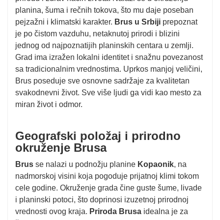
planina, šuma i rečnih tokova, što mu daje poseban
pejzažni i klimatski karakter.
Brus u Srbiji
prepoznat
je po čistom vazduhu, netaknutoj prirodi i blizini
jednog od najpoznatijih planinskih centara u zemlji.
Grad ima izražen lokalni identitet i snažnu povezanost
sa tradicionalnim vrednostima. Uprkos manjoj veličini,
Brus poseduje sve osnovne sadržaje za kvalitetan
svakodnevni život. Sve više ljudi ga vidi kao mesto za
miran život i odmor.
Geografski položaj i prirodno
okruženje Brusa
Brus
se nalazi u podnožju planine
Kopaonik
, na
nadmorskoj visini koja pogoduje prijatnoj klimi tokom
cele godine. Okruženje grada čine guste šume, livade
i planinski potoci, što doprinosi izuzetnoj prirodnoj
vrednosti ovog kraja.
Priroda Brusa
idealna je za