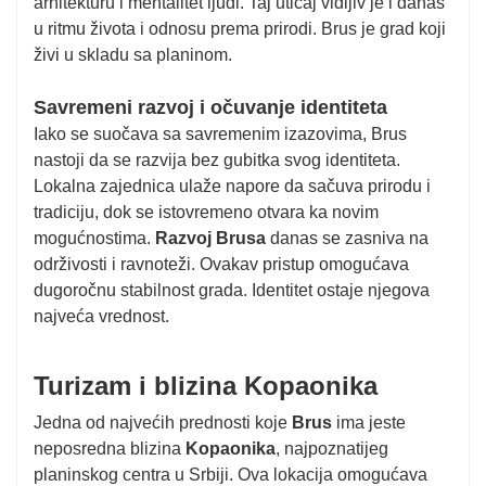
arhitekturu i mentalitet ljudi. Taj uticaj vidljiv je i danas
u ritmu života i odnosu prema prirodi. Brus je grad koji
živi u skladu sa planinom.
Savremeni razvoj i očuvanje identiteta
Iako se suočava sa savremenim izazovima, Brus
nastoji da se razvija bez gubitka svog identiteta.
Lokalna zajednica ulaže napore da sačuva prirodu i
tradiciju, dok se istovremeno otvara ka novim
mogućnostima.
Razvoj Brusa
danas se zasniva na
održivosti i ravnoteži. Ovakav pristup omogućava
dugoročnu stabilnost grada. Identitet ostaje njegova
najveća vrednost.
Turizam i blizina Kopaonika
Jedna od najvećih prednosti koje
Brus
ima jeste
neposredna blizina
Kopaonika
, najpoznatijeg
planinskog centra u Srbiji. Ova lokacija omogućava