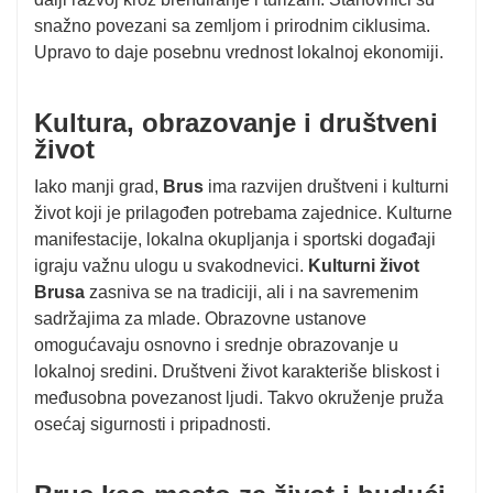
snažno povezani sa zemljom i prirodnim ciklusima.
Upravo to daje posebnu vrednost lokalnoj ekonomiji.
Kultura, obrazovanje i društveni
život
Iako manji grad,
Brus
ima razvijen društveni i kulturni
život koji je prilagođen potrebama zajednice. Kulturne
manifestacije, lokalna okupljanja i sportski događaji
igraju važnu ulogu u svakodnevici.
Kulturni život
Brusa
zasniva se na tradiciji, ali i na savremenim
sadržajima za mlade. Obrazovne ustanove
omogućavaju osnovno i srednje obrazovanje u
lokalnoj sredini. Društveni život karakteriše bliskost i
međusobna povezanost ljudi. Takvo okruženje pruža
osećaj sigurnosti i pripadnosti.