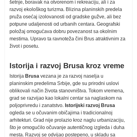
šetnje, boravak na otvorenom i rekreaciju, ali i za
razvoj ekološkog turizma. Blizina planinskih predela
pruža osećaj izolovanosti od gradske gužve, ali bez
potpune udaljenosti od urbanih centara. Geografski
položaj omogućava dobru povezanost sa okolnim
mestima. Upravo ta ravnoteža čini Brus atraktivnim za
život i posetu.
Istorija i razvoj Brusa kroz vreme
Istorija
Brusa
vezana je za razvoj naselja u
planinskim predelima Srbije, gde su prirodni uslovi
oblikovali način života stanovništva. Tokom vremena,
grad se razvijao kao lokalni centar sa naglaskom na
poljoprivredu i zanatstvo.
Istorijski razvoj Brusa
ogleda se u očuvanim običajima i tradicionalnoj
arhitekturi. Grad nije prolazio kroz naglu urbanizaciju,
što je omogućilo očuvanje autentičnog izgleda i duha
mesta. Razvoj se odvijao postepeno, u skladu sa