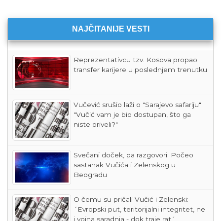
NAJČITANIJE VESTI
Reprezentativcu tzv. Kosova propao
transfer karijere u poslednjem trenutku
Vučević srušio laži o "Sarajevo safariju";
"Vučić vam je bio dostupan, što ga
niste priveli?"
Svečani doček, pa razgovori: Počeo
sastanak Vučića i Zelenskog u
Beogradu
O čemu su pričali Vučić i Zelenski:
´Evropski put, teritorijalni integritet, ne
i vojna saradnja - dok traje rat´