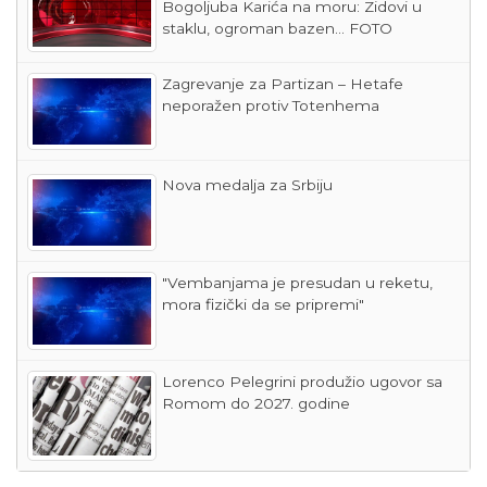
Bogoljuba Karića na moru: Zidovi u
staklu, ogroman bazen... FOTO
Zagrevanje za Partizan – Hetafe
neporažen protiv Totenhema
Nova medalja za Srbiju
"Vembanjama je presudan u reketu,
mora fizički da se pripremi"
Lorenco Pelegrini produžio ugovor sa
Romom do 2027. godine