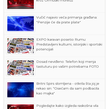
kroz Ormuski moreuz"
Vučić najavio veća primanja građana:
"Penzije će da prate plate"
EXPO karavan posetio Rumu:
Predstavljeni kulturni, istorijski i sportski
potencijali
Dosad neviđeno: Telefon koji menja
tastuturu po vašim potrebama FOTO
Britni Spirs slomljena - otkrila šta joj je
rekao sin: "Osećam da sam podbacila
kao majka"
Pogledajte kako izgleda raskošna vila