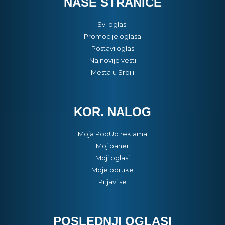
NAŠE STRANICE
Svi oglasi
Promocije oglasa
Postavi oglas
Najnovije vesti
Mesta u Srbiji
KOR. NALOG
Moja PopUp reklama
Moj baner
Moji oglasi
Moje poruke
Prijavi se
POSLEDNJI OGLASI