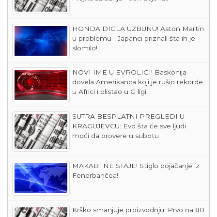
HONDA DIGLA UZBUNU! Aston Martin
u problemu - Japanci priznali šta ih je
slomilo!
NOVI IME U EVROLIGI! Baskonija
dovela Amerikanca koji je rušio rekorde
u Africi i blistao u G ligi!
SUTRA BESPLATNI PREGLEDI U
KRAGUJEVCU: Evo šta će sve ljudi
moći da provere u subotu
MAKABI NE STAJE! Stiglo pojačanje iz
Fenerbahčea!
Krško smanjuje proizvodnju: Prvo na 80