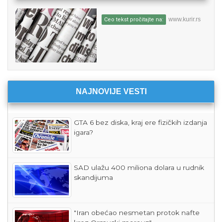
www.kurir.rs
Ceo tekst pročitajte na:
NAJNOVIJE VESTI
GTA 6 bez diska, kraj ere fizičkih izdanja
igara?
SAD ulažu 400 miliona dolara u rudnik
skandijuma
"Iran obećao nesmetan protok nafte