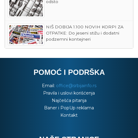
odsto
NIŠ DOBIJA 1.100 NOVIH KORPI ZA
OTPATKE: Do jeseni stižu i dodatni
podzemni kontejneri
POMOĆ I PODRŠKA
Email:
office@srbijainfo.rs
Pravila i uslovi korišćenja
Najčešća pitanja
Baner i PopUp reklama
Kontakt