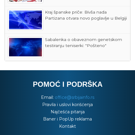
Kraj španske priče: Bivša nada
Partizana otvara novo poglavlje u Belgiji
Sabalenka o obaveznom genetskom
testiranju teniserki: "Pošteno"
POMOĆ I PODRŠKA
Email:
office@srbijainfo.rs
Pravila i uslovi korišćenja
Najčešća pitanja
Baner i PopUp reklama
Kontakt