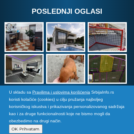
POSLEDNJI OGLASI
U skladu sa
Pravilima i uslovima korišćenja
SrbijaInfo.rs
koristi kolačiće (cookies) u cilju pružanja najboljeg
Srbija Info
©
2026. Sva prava zadržana. Pogledajte i
korisničkog iskustva i prikazivanja personalizovanog sadržaja
pozarevacinfo.rs
kao i za druge funkcionalnosti koje ne bismo mogli da
obezbedimo na drugi način.
Izrada i održavanje sajtova
PCMAX Studio