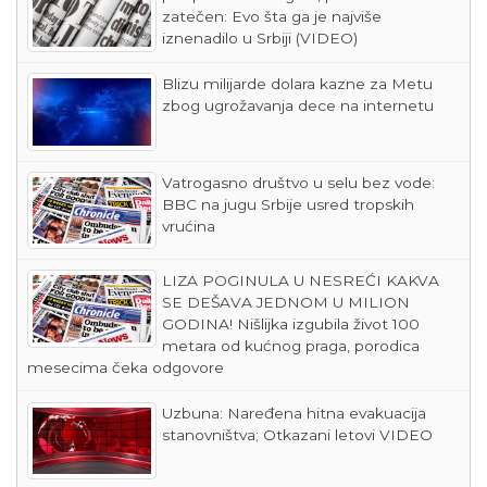
zatečen: Evo šta ga je najviše
iznenadilo u Srbiji (VIDEO)
Blizu milijarde dolara kazne za Metu
zbog ugrožavanja dece na internetu
Vatrogasno društvo u selu bez vode:
BBC na jugu Srbije usred tropskih
vrućina
LIZA POGINULA U NESREĆI KAKVA
SE DEŠAVA JEDNOM U MILION
GODINA! Nišlijka izgubila život 100
metara od kućnog praga, porodica
mesecima čeka odgovore
Uzbuna: Naređena hitna evakuacija
stanovništva; Otkazani letovi VIDEO