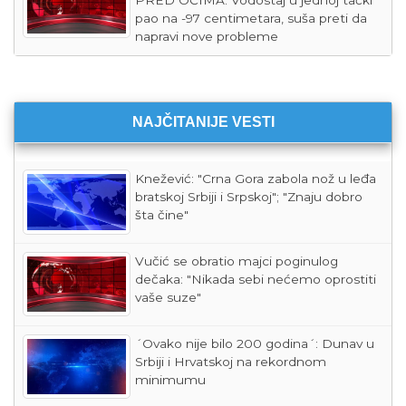
PRED OČIMA: Vodostaj u jednoj tački
pao na -97 centimetara, suša preti da
napravi nove probleme
NAJČITANIJE VESTI
Knežević: "Crna Gora zabola nož u leđa
bratskoj Srbiji i Srpskoj"; "Znaju dobro
šta čine"
Vučić se obratio majci poginulog
dečaka: "Nikada sebi nećemo oprostiti
vaše suze"
´Ovako nije bilo 200 godina´: Dunav u
Srbiji i Hrvatskoj na rekordnom
minimumu