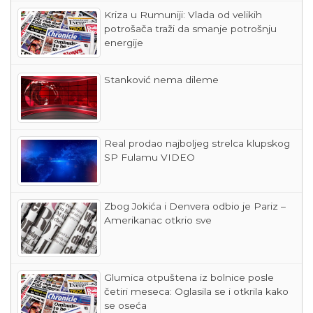
Kriza u Rumuniji: Vlada od velikih
potrošača traži da smanje potrošnju
energije
Stanković nema dileme
Real prodao najboljeg strelca klupskog
SP Fulamu VIDEO
Zbog Jokića i Denvera odbio je Pariz –
Amerikanac otkrio sve
Glumica otpuštena iz bolnice posle
četiri meseca: Oglasila se i otkrila kako
se oseća