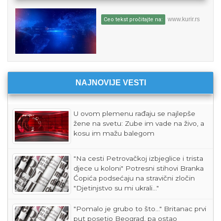
www.kurir.rs
Ceo tekst pročitajte na:
NAJNOVIJE VESTI
U ovom plemenu rađaju se najlepše
žene na svetu: Zube im vade na živo, a
kosu im mažu balegom
"Na cesti Petrovačkoj izbjeglice i trista
djece u koloni" Potresni stihovi Branka
Ćopića podsećaju na stravični zločin
"Djetinjstvo su mi ukrali..."
"Pomalo je grubo to što..." Britanac prvi
put posetio Beograd, pa ostao