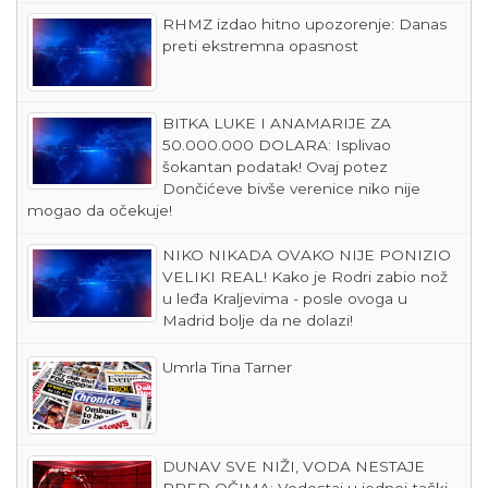
RHMZ izdao hitno upozorenje: Danas
preti ekstremna opasnost
BITKA LUKE I ANAMARIJE ZA
50.000.000 DOLARA: Isplivao
šokantan podatak! Ovaj potez
Dončićeve bivše verenice niko nije
mogao da očekuje!
NIKO NIKADA OVAKO NIJE PONIZIO
VELIKI REAL! Kako je Rodri zabio nož
u leđa Kraljevima - posle ovoga u
Madrid bolje da ne dolazi!
Umrla Tina Tarner
DUNAV SVE NIŽI, VODA NESTAJE