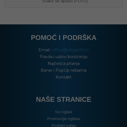
ovako se spasio (FOTO)
POMOĆ I PODRŠKA
Email:
office@srbijainfo.rs
Pravila i uslovi korišćenja
Najčešća pitanja
Baner i PopUp reklama
Kontakt
NAŠE STRANICE
Svi oglasi
Promocije oglasa
Postavi oglas