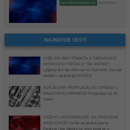
www.kurir.rs
Ceo tekst pročitajte na:
NAJNOVIJE VESTI
VIŠE OD 850 TRKAČA U SREMSKOJ
MITROVICI TRČALO "ZA RETKE":
Ljiljana živi sa više od 40 tumora, iza nje
sedam operacija (FOTO)
JOŠ JEDAN PORTUGALAC OTIŠAO U
SAUDIJSKU ARABIJU! Potpisao za Al
Nasr!
VAŽNO UPOZORENJE ZA SREMSKE
KARLOVCE! Voda sa jedne javne
česme nije ispravna, evo koja je u