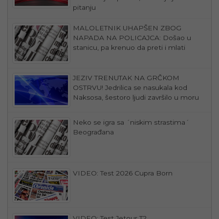
pitanju
MALOLETNIK UHAPŠEN ZBOG
NAPADA NA POLICAJCA: Došao u
stanicu, pa krenuo da preti i mlati
JEZIV TRENUTAK NA GRČKOM
OSTRVU! Jedrilica se nasukala kod
Naksosa, šestoro ljudi završilo u moru
Neko se igra sa ´niskim strastima´
Beograđana
VIDEO: Test 2026 Cupra Born
VIDEO: Test Jetour T2