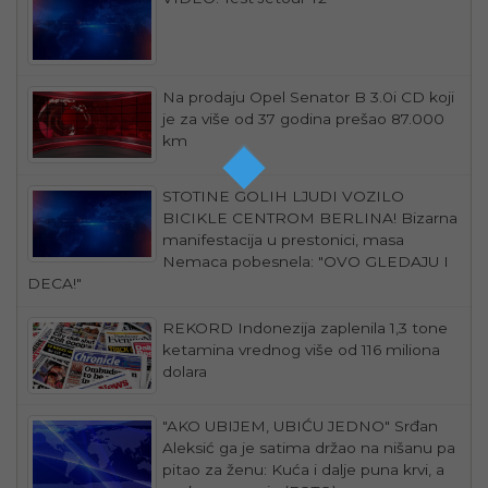
Na prodaju Opel Senator B 3.0i CD koji
je za više od 37 godina prešao 87.000
km
STOTINE GOLIH LJUDI VOZILO
BICIKLE CENTROM BERLINA! Bizarna
manifestacija u prestonici, masa
Nemaca pobesnela: "OVO GLEDAJU I
DECA!"
REKORD Indonezija zaplenila 1,3 tone
ketamina vrednog više od 116 miliona
dolara
"AKO UBIJEM, UBIĆU JEDNO" Srđan
Aleksić ga je satima držao na nišanu pa
pitao za ženu: Kuća i dalje puna krvi, a