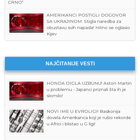
CRNO"
AMERIKANCI POSTIGLI DOGOVOR
SA UKRAJINOM: Stigla naredba za
obustavu svih napada! Hitno se oglasio
Kijev
NAJČITANIJE VESTI
HONDA DIGLA UZBUNU! Aston Martin
u problemu - Japanci priznali šta ih je
slomilo!
NOVI IME U EVROLIGI! Baskonija
dovela Amerikanca koji je rušio rekorde
u Africi i blistao u G ligi!