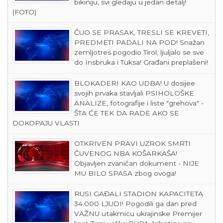
bikiniju, svi gledaju u jedan detalj!
(FOTO)
ČUO SE PRASAK, TRESLI SE KREVETI,
PREDMETI PADALI NA POD! Snažan
zemljotres pogodio Tirol, ljuljalo se sve
do Insbruka i Tuksa! Građani preplašeni!
BLOKADERI KAO UDBA! U dosijee
svojih prvaka stavljali PSIHOLOŠKE
ANALIZE, fotografije i liste "grehova" -
ŠTA ĆE TEK DA RADE AKO SE
DOKOPAJU VLASTI
OTKRIVEN PRAVI UZROK SMRTI
ČUVENOG NBA KOŠARKAŠA!
Objavljen zvaničan dokument - NIJE
MU BILO SPASA zbog ovoga!
RUSI GAĐALI STADION KAPACITETA
34.000 LJUDI! Pogodili ga dan pred
VAŽNU utakmicu ukrajinske Premijer