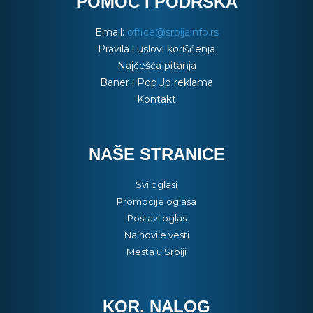
POMOĆ I PODRŠKA
Email:
office@srbijainfo.rs
Pravila i uslovi korišćenja
Najčešća pitanja
Baner i PopUp reklama
Kontakt
NAŠE STRANICE
Svi oglasi
Promocije oglasa
Postavi oglas
Najnovije vesti
Mesta u Srbiji
KOR. NALOG