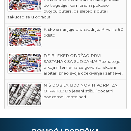
do tragedije, kamionom pokosio
dvojicu putara, pa sleteo s puta i
zakucao se u ogradu!
Krško smanjuje proizvodnju: Prvo na 80
odsto
DE BLEKER ODRŽAO PRVI
SASTANAK SA SUDIJAMA! Poznato je
o kojim temama se govorilo, iskusni
arbitar izneo svoja očekivanja i zahteve!
NIŠ DOBIJA 1.100 NOVIH KORPI ZA
OTPATKE: Do jeseni stižu i dodatni
podzemni kontejneri