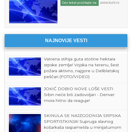
www.kurir.rs
Ceo tekst pročitajte na:
NAJNOVIJE VESTI
Vatrena stihija guta stotine hektara
srpske zemlje! Vojska na terenu, šest
požara aktivno, najgore u Deliblatskoj
peščari (FOTO/VIDEO)
JOKIĆ DOBIO NOVE LOŠE VESTI:
Srbin neće biti zadovoljan - Denver
mora hitno da reaguje!
SKINULA SE NAJZGODNIJA SRPSKA
SPORTISTKINJA! Supruga slavnog
košarkaša raspametila u minijaturnom