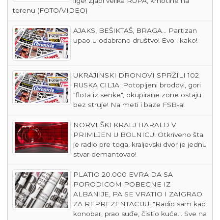
lige! Zjapi velika RUPA, krhotine na
terenu (FOTO/VIDEO)
AJAKS, BEŠIKTAŠ, BRAGA... Partizan
upao u odabrano društvo! Evo i kako!
UKRAJINSKI DRONOVI SPRŽILI 102
RUSKA CILJA: Potopljeni brodovi, gori
"flota iz senke", okupirane zone ostaju
bez struje! Na meti i baze FSB-a!
NORVEŠKI KRALJ HARALD V
PRIMLJEN U BOLNICU! Otkriveno šta
je radio pre toga, kraljevski dvor je jednu
stvar demantovao!
PLATIO 20.000 EVRA DA SA
PORODICOM POBEGNE IZ
ALBANIJE, PA SE VRATIO I ZAIGRAO
ZA REPREZENTACIJU! "Radio sam kao
konobar, prao suđe, čistio kuće... Sve na