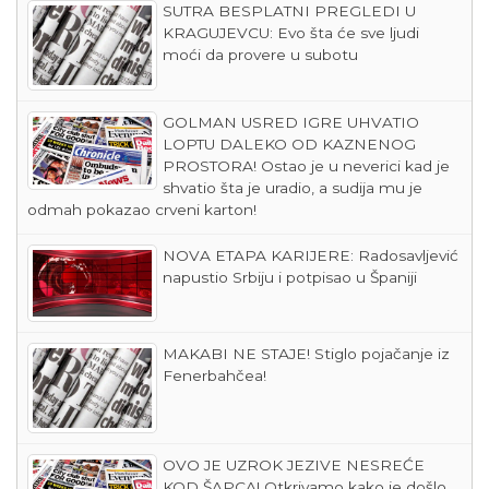
SUTRA BESPLATNI PREGLEDI U
KRAGUJEVCU: Evo šta će sve ljudi
moći da provere u subotu
GOLMAN USRED IGRE UHVATIO
LOPTU DALEKO OD KAZNENOG
PROSTORA! Ostao je u neverici kad je
shvatio šta je uradio, a sudija mu je
odmah pokazao crveni karton!
NOVA ETAPA KARIJERE: Radosavljević
napustio Srbiju i potpisao u Španiji
MAKABI NE STAJE! Stiglo pojačanje iz
Fenerbahčea!
OVO JE UZROK JEZIVE NESREĆE
KOD ŠAPCA! Otkrivamo kako je došlo