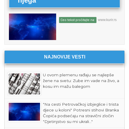
njega
www.kurir.rs
Ceo tekst pročitajte na:
NAJNOVIJE VESTI
U ovom plemenu rađaju se najlepše
žene na svetu: Zube im vade na živo, a
kosu im mažu balegom
"Na cesti Petrovačkoj izbjeglice i trista
djece u koloni" Potresni stihovi Branka
Ćopića podsećaju na stravični zločin
"Djetinjstvo su mi ukrali..."