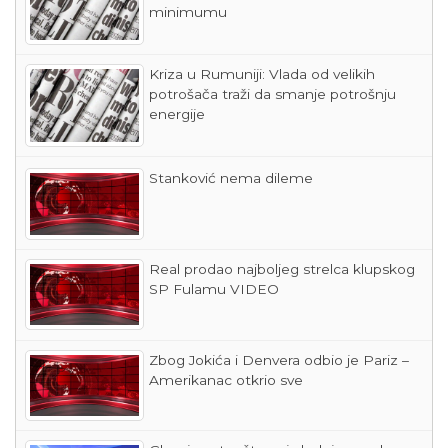
minimumu
Kriza u Rumuniji: Vlada od velikih
potrošača traži da smanje potrošnju
energije
Stanković nema dileme
Real prodao najboljeg strelca klupskog
SP Fulamu VIDEO
Zbog Jokića i Denvera odbio je Pariz –
Amerikanac otkrio sve