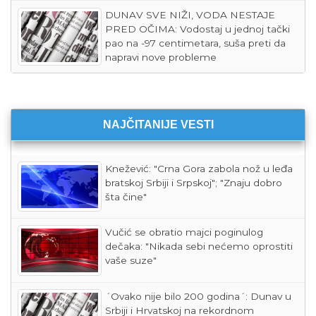
DUNAV SVE NIŽI, VODA NESTAJE
PRED OČIMA: Vodostaj u jednoj tački
pao na -97 centimetara, suša preti da
napravi nove probleme
NAJČITANIJE VESTI
Knežević: "Crna Gora zabola nož u leđa
bratskoj Srbiji i Srpskoj"; "Znaju dobro
šta čine"
Vučić se obratio majci poginulog
dečaka: "Nikada sebi nećemo oprostiti
vaše suze"
´Ovako nije bilo 200 godina´: Dunav u
Srbiji i Hrvatskoj na rekordnom