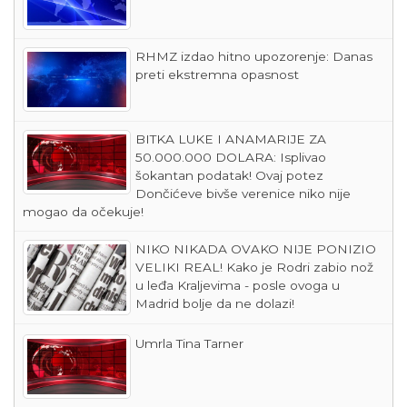
RHMZ izdao hitno upozorenje: Danas
preti ekstremna opasnost
BITKA LUKE I ANAMARIJE ZA
50.000.000 DOLARA: Isplivao
šokantan podatak! Ovaj potez
Dončićeve bivše verenice niko nije
mogao da očekuje!
NIKO NIKADA OVAKO NIJE PONIZIO
VELIKI REAL! Kako je Rodri zabio nož
u leđa Kraljevima - posle ovoga u
Madrid bolje da ne dolazi!
Umrla Tina Tarner