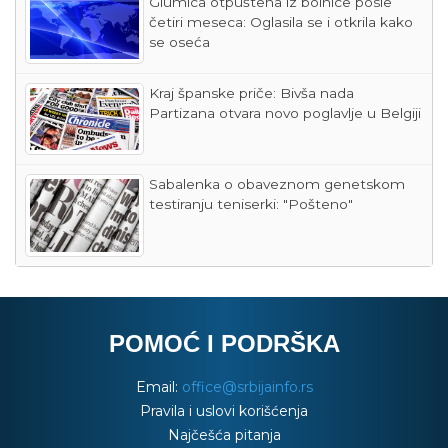
Glumica otpuštena iz bolnice posle
četiri meseca: Oglasila se i otkrila kako
se oseća
Kraj španske priče: Bivša nada
Partizana otvara novo poglavlje u Belgiji
Sabalenka o obaveznom genetskom
testiranju teniserki: "Pošteno"
POMOĆ I PODRŠKA
Email:
office@srbijainfo.rs
Pravila i uslovi korišćenja
Najčešća pitanja