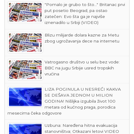
"Pomalo je grubo to što..." Britanac prvi
put posetio Beograd, pa ostao
zatečen: Evo šta ga je najviše
iznenadilo u Srbiji (VIDEO)
Blizu milijarde dolara kazne za Metu
zbog ugrožavanja dece na internetu
Vatrogasno društvo u selu bez vode:
BBC na jugu Srbije usred tropskih
vrućina
LIZA POGINULA U NESREĆI KAKVA
SE DEŠAVA JEDNOM U MILION
GODINA! Nišlijka izgubila život 100
metara od kućnog praga, porodica
mesecima čeka odgovore
Uzbuna: Naređena hitna evakuacija
stanovništva; Otkazani letovi VIDEO