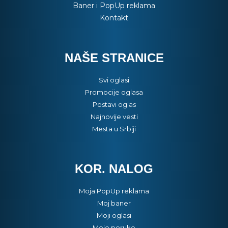
Baner i PopUp reklama
Kontakt
NAŠE STRANICE
Svi oglasi
Promocije oglasa
Postavi oglas
Najnovije vesti
Mesta u Srbiji
KOR. NALOG
Moja PopUp reklama
Moj baner
Moji oglasi
Moje poruke