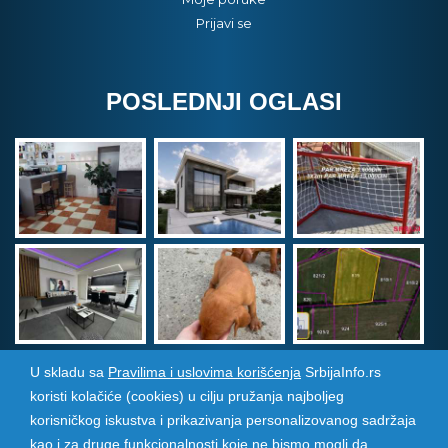
Prijavi se
POSLEDNJI OGLASI
U skladu sa
Pravilima i uslovima korišćenja
SrbijaInfo.rs
koristi kolačiće (cookies) u cilju pružanja najboljeg
Srbija Info
©
2026. Sva prava zadržana. Pogledajte i
korisničkog iskustva i prikazivanja personalizovanog sadržaja
pozarevacinfo.rs
kao i za druge funkcionalnosti koje ne bismo mogli da