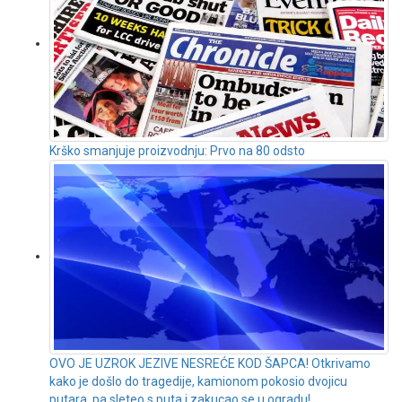
Krško smanjuje proizvodnju: Prvo na 80 odsto
OVO JE UZROK JEZIVE NESREĆE KOD ŠAPCA! Otkrivamo
kako je došlo do tragedije, kamionom pokosio dvojicu
putara, pa sleteo s puta i zakucao se u ogradu!