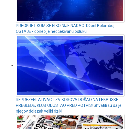
PREOKRET KOM SE NIKO NIJE NADAO: Džoel Bolomboj
OSTAJE - doneo je neočekivanu odluku!
REPREZENTATIVAC TZV. KOSOVA DOŠAO NA LEKARSKE
PREGLEDE, KLUB ODUSTAO PRED POTPIS! Shvatili su da je
njegov dolazak veliki rizik!