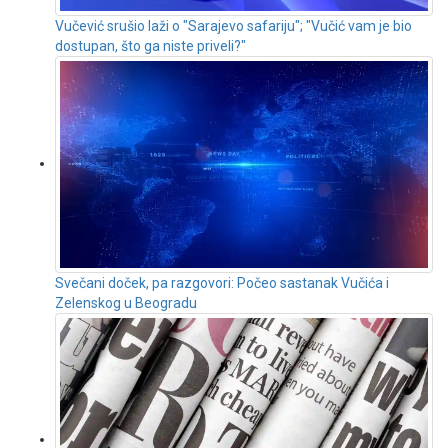
Vučević srušio laži o "Sarajevo safariju"; "Vučić vam je bio
dostupan, što ga niste priveli?"
Svečani doček, pa razgovori: Počeo sastanak Vučića i
Zelenskog u Beogradu