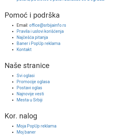
Pomoć i podrška
Email:
office@srbijainfo.rs
Pravila i uslovi korišćenja
Najčešća pitanja
Baner i PopUp reklama
Kontakt
Naše stranice
Svi oglasi
Promocije oglasa
Postavi oglas
Najnovije vesti
Mesta u Srbiji
Kor. nalog
Moja PopUp reklama
Moj baner