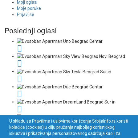
Moji oglasi
Moje poruke
Prijavi se
Poslednji oglasi
U skladu sa
Pravilima i uslovima korišćenja
SrbijaInfo.rs koristi
kolačiće (cookies) u cilju pružanja najboljeg korisničkog
iskustva i prikazivanja personalizovanog sadržaja kao i za
Srbija Info
©
2026. Sva prava zadržana. Pogledajte i