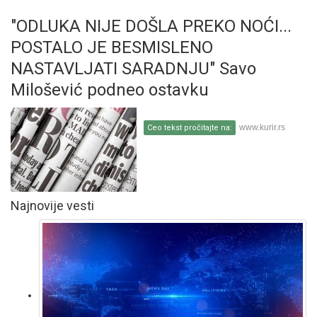
"ODLUKA NIJE DOŠLA PREKO NOĆI...
POSTALO JE BESMISLENO
NASTAVLJATI SARADNJU" Savo
Milošević podneo ostavku
www.kurir.rs
Ceo tekst pročitajte na:
Najnovije vesti