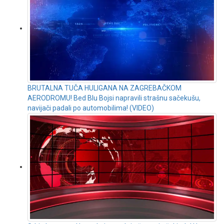
BRUTALNA TUČA HULIGANA NA ZAGREBAČKOM
AERODROMU! Bed Blu Bojsi napravili strašnu sačekušu,
navijači padali po automobilima! (VIDEO)