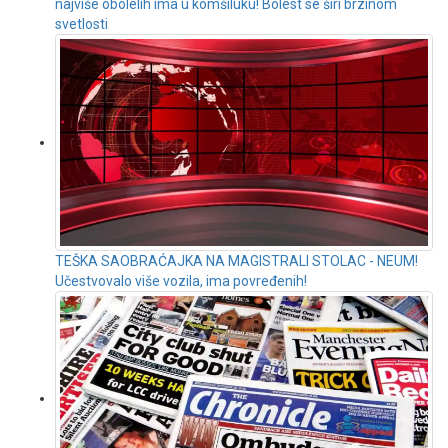
najviše obolelih ima u komšiluku! Bolest se širi brzinom
svetlosti
TEŠKA SAOBRAĆAJKA NA MAGISTRALI STOLAC - NEUM!
Učestvovalo više vozila, ima povređenih!