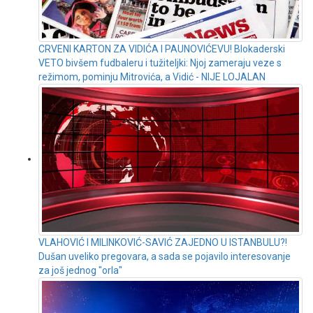
CRVENI KARTON ZA VIDIĆA I PAUNOVIĆEVU! Blokaderski
VETO bivšem fudbaleru i tužiteljki: Njoj zameraju veze s
režimom, pominju Mitrovića, a Vidić - NIJE LOJALAN
VLAHOVIĆ I MILINKOVIĆ-SAVIĆ ZAJEDNO U ISTANBULU?!
Dušan uveliko pregovara, a sada se pojavilo interesovanje
za još jednog "orlа"