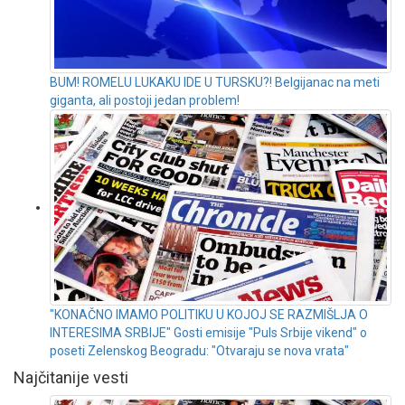
BUM! ROMELU LUKAKU IDE U TURSKU?! Belgijanac na meti
giganta, ali postoji jedan problem!
"KONAČNO IMAMO POLITIKU U KOJOJ SE RAZMIŠLJA O
INTERESIMA SRBIJE" Gosti emisije "Puls Srbije vikend" o
poseti Zelenskog Beogradu: "Otvaraju se nova vrata"
Najčitanije vesti