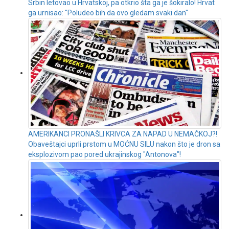
Srbin letovao u Hrvatskoj, pa otkrio šta ga je šokiralo! Hrvat
ga urnisao: "Poludeo bih da ovo gledam svaki dan"
AMERIKANCI PRONAŠLI KRIVCA ZA NAPAD U NEMAČKOJ?!
Obaveštajci uprli prstom u MOĆNU SILU nakon što je dron sa
eksplozivom pao pored ukrajinskog "Antonova"!