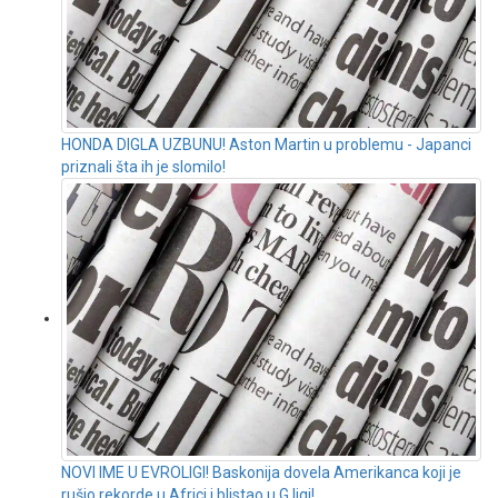
HONDA DIGLA UZBUNU! Aston Martin u problemu - Japanci
priznali šta ih je slomilo!
NOVI IME U EVROLIGI! Baskonija dovela Amerikanca koji je
rušio rekorde u Africi i blistao u G ligi!