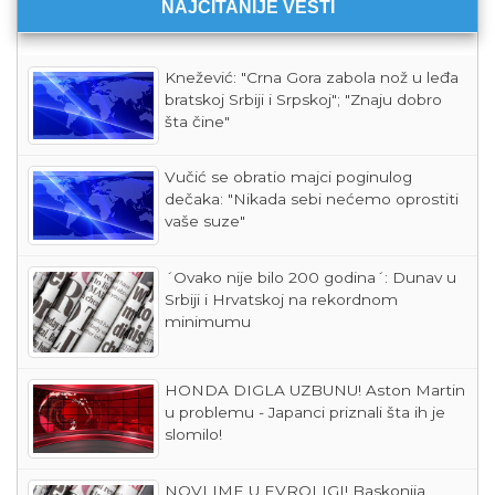
NAJČITANIJE VESTI
Knežević: "Crna Gora zabola nož u leđa
bratskoj Srbiji i Srpskoj"; "Znaju dobro
šta čine"
Vučić se obratio majci poginulog
dečaka: "Nikada sebi nećemo oprostiti
vaše suze"
´Ovako nije bilo 200 godina´: Dunav u
Srbiji i Hrvatskoj na rekordnom
minimumu
HONDA DIGLA UZBUNU! Aston Martin
u problemu - Japanci priznali šta ih je
slomilo!
NOVI IME U EVROLIGI! Baskonija