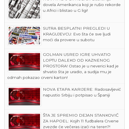
dovela Amerikanca koji je rušio rekorde
u Africi i blistao u G ligi!
SUTRA BESPLATNI PREGLEDI U
KRAGUJEVCU: Evo šta će sve ljudi
moći da provere u subotu
GOLMAN USRED IGRE UHVATIO
LOPTU DALEKO OD KAZNENOG
PROSTORA! Ostao je u neverici kad je
shvatio šta je uradio, a sudija mu je
odmah pokazao crveni karton!
NOVA ETAPA KARIJERE: Radosavljević
napustio Srbiju i potpisao u Španiji
ŠTA JE SPREMIO DEJAN STANKOVIĆ
ZA HAPOEL: Kojih 11 fudbalera Crvene
zvezde će večeras izaći na teren?!