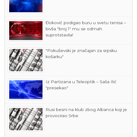
Đoković podigao buru u svetu tenisa –
bivša "broj 1" mu se odmah
suprotstavila!
"Pokuševski je značajan za srpsku
košarku"
Iz Partizana u Teleoptik – Saša Ilić
"presekao"
Rusi besni na klub zbog Albanca koji je
provocirao Srbe