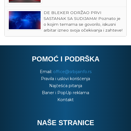
DE BLEKER ODRŽAO PRVI
SASTANAK SA SUDIJAMA! Poznato je
o kojim temama se govorilo, iskusni
arbitar izneo svoja očekivanja i zahteve!
POMOĆ I PODRŠKA
Email:
office@srbijainfo.rs
Pravila i uslovi korišćenja
Najčešća pitanja
Baner i PopUp reklama
Kontakt
NAŠE STRANICE