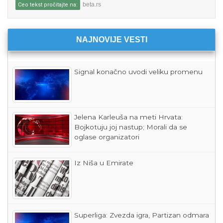
beta.rs
Ceo tekst pročitajte na:
NAJNOVIJE VESTI
Signal konačno uvodi veliku promenu
Jelena Karleuša na meti Hrvata:
Bojkotuju joj nastup; Morali da se
oglase organizatori
Iz Niša u Emirate
Superliga: Zvezda igra, Partizan odmara