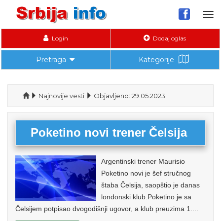
Tog
nav
Login
Dodaj oglas
Pretraga
Kategorije
Najnovije vesti
Objavljeno: 29.05.2023
Poketino novi trener Čelsija
Argentinski trener Maurisio
Poketino novi je šef stručnog
štaba Čelsija, saopštio je danas
londonski klub.Poketino je sa
Čelsijem potpisao dvogodišnji ugovor, a klub preuzima 1....