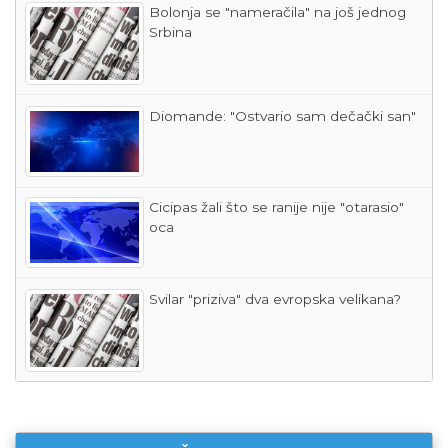
Bolonja se "nameračila" na još jednog
Srbina
Diomande: "Ostvario sam dečački san"
Cicipas žali što se ranije nije "otarasio"
oca
Svilar "priziva" dva evropska velikana?