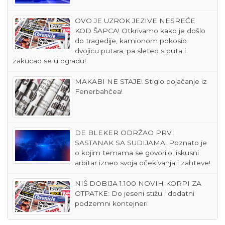
OVO JE UZROK JEZIVE NESREĆE
KOD ŠAPCA! Otkrivamo kako je došlo
do tragedije, kamionom pokosio
dvojicu putara, pa sleteo s puta i
zakucao se u ogradu!
MAKABI NE STAJE! Stiglo pojačanje iz
Fenerbahčea!
DE BLEKER ODRŽAO PRVI
SASTANAK SA SUDIJAMA! Poznato je
o kojim temama se govorilo, iskusni
arbitar izneo svoja očekivanja i zahteve!
NIŠ DOBIJA 1.100 NOVIH KORPI ZA
OTPATKE: Do jeseni stižu i dodatni
podzemni kontejneri