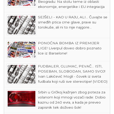
Beogradu: Na stolu teme iz oblasti
ekonomije, energetike i EU integracija
SEJŠELI - KAO U RAJU, ALI... Čuvajte se
smeđih ptica crne glave, prave su
torokuše, ali ni to nije najgore...
PONOĆNA BOMBA IZ PREMIJER
LIGE! Liverpul doveo dobro poznato
lice iz Barselone!
FUDBALER, GLUMAC, PEVAČ... ISTI,
POSEBAN, SLOBODAN, SAMO SVOJ!
Ivan Lakićević Mogli - čovek iz sveta
fudbala koji ruši sve stereotipe! (VIDEO)
Srbin u Grčkoj kažnjen zbog poteza za
volanom koji mnogi vozači rade: Dobio
kaznu od 240 evra, a kada je preveo
zapisnik tek doživeo šok!