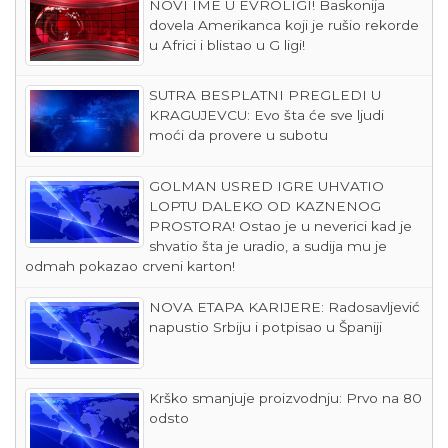
NOVI IME U EVROLIGI! Baskonija
dovela Amerikanca koji je rušio rekorde
u Africi i blistao u G ligi!
SUTRA BESPLATNI PREGLEDI U
KRAGUJEVCU: Evo šta će sve ljudi
moći da provere u subotu
GOLMAN USRED IGRE UHVATIO
LOPTU DALEKO OD KAZNENOG
PROSTORA! Ostao je u neverici kad je
shvatio šta je uradio, a sudija mu je
odmah pokazao crveni karton!
NOVA ETAPA KARIJERE: Radosavljević
napustio Srbiju i potpisao u Španiji
Krško smanjuje proizvodnju: Prvo na 80
odsto