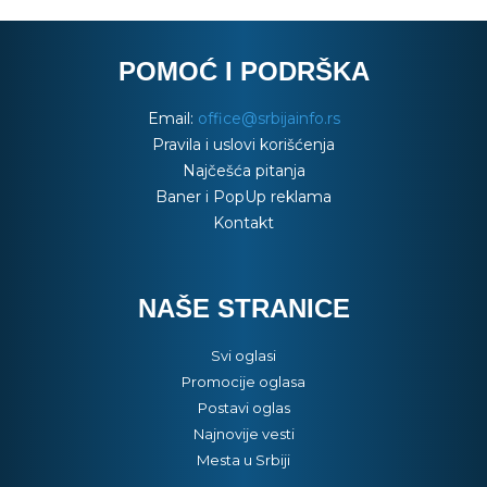
POMOĆ I PODRŠKA
Email:
office@srbijainfo.rs
Pravila i uslovi korišćenja
Najčešća pitanja
Baner i PopUp reklama
Kontakt
NAŠE STRANICE
Svi oglasi
Promocije oglasa
Postavi oglas
Najnovije vesti
Mesta u Srbiji