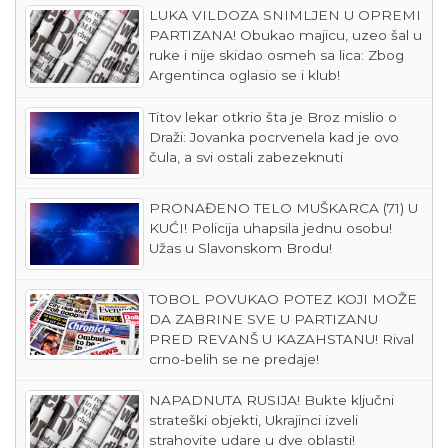
LUKA VILDOZA SNIMLJEN U OPREMI
PARTIZANA! Obukao majicu, uzeo šal u
ruke i nije skidao osmeh sa lica: Zbog
Argentinca oglasio se i klub!
Titov lekar otkrio šta je Broz mislio o
Draži: Jovanka pocrvenela kad je ovo
čula, a svi ostali zabezeknuti
PRONAĐENO TELO MUŠKARCA (71) U
KUĆI! Policija uhapsila jednu osobu!
Užas u Slavonskom Brodu!
TOBOL POVUKAO POTEZ KOJI MOŽE
DA ZABRINE SVE U PARTIZANU
PRED REVANŠ U KAZAHSTANU! Rival
crno-belih se ne predaje!
NAPADNUTA RUSIJA! Bukte ključni
strateški objekti, Ukrajinci izveli
strahovite udare u dve oblasti!