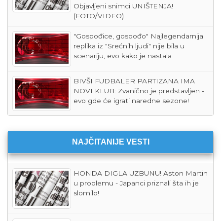
Objavljeni snimci UNIŠTENJA!
(FOTO/VIDEO)
"Gospođice, gospođo" Najlegendarnija
replika iz "Srećnih ljudi" nije bila u
scenariju, evo kako je nastala
BIVŠI FUDBALER PARTIZANA IMA
NOVI KLUB: Zvanično je predstavljen -
evo gde će igrati naredne sezone!
NAJČITANIJE VESTI
HONDA DIGLA UZBUNU! Aston Martin
u problemu - Japanci priznali šta ih je
slomilo!