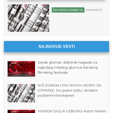
www.kurir.rs
Ceo tekst pročitajte na:
NAJNOVIJE VESTI
Srpski glumac dobitnik nagrade za
najboljeg mladog glumca Kanskog
filmskog festivala
NIŠ DOBIJA 1.100 NOVIH KORPI ZA
OTPATKE: Do jeseni stižu i dodatni
podzemni kontejneri
HONDA DIGLA UZBUNU! Aston Martin