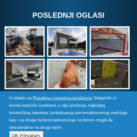
POSLEDNJI OGLASI
U skladu sa
Pravilima i uslovima korišćenja
SrbijaInfo.rs
koristi kolačiće (cookies) u cilju pružanja najboljeg
Srbija Info
©
2026. Sva prava zadržana. Pogledajte i
korisničkog iskustva i prikazivanja personalizovanog sadržaja
pozarevacinfo.rs
kao i za druge funkcionalnosti koje ne bismo mogli da
obezbedimo na drugi način.
Izrada i održavanje sajtova
PCMAX Studio