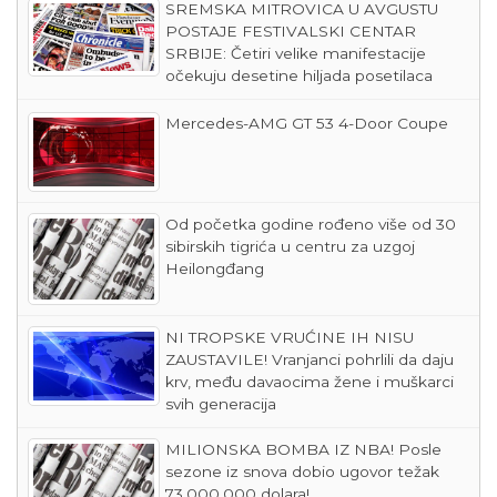
SREMSKA MITROVICA U AVGUSTU
POSTAJE FESTIVALSKI CENTAR
SRBIJE: Četiri velike manifestacije
očekuju desetine hiljada posetilaca
Mercedes-AMG GT 53 4-Door Coupe
Od početka godine rođeno više od 30
sibirskih tigrića u centru za uzgoj
Heilongđang
NI TROPSKE VRUĆINE IH NISU
ZAUSTAVILE! Vranjanci pohrlili da daju
krv, među davaocima žene i muškarci
svih generacija
MILIONSKA BOMBA IZ NBA! Posle
sezone iz snova dobio ugovor težak
73.000.000 dolara!