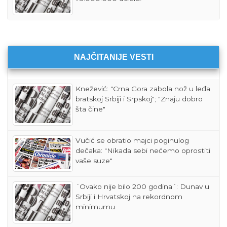
NAJČITANIJE VESTI
Knežević: "Crna Gora zabola nož u leđa
bratskoj Srbiji i Srpskoj"; "Znaju dobro
šta čine"
Vučić se obratio majci poginulog
dečaka: "Nikada sebi nećemo oprostiti
vaše suze"
´Ovako nije bilo 200 godina´: Dunav u
Srbiji i Hrvatskoj na rekordnom
minimumu