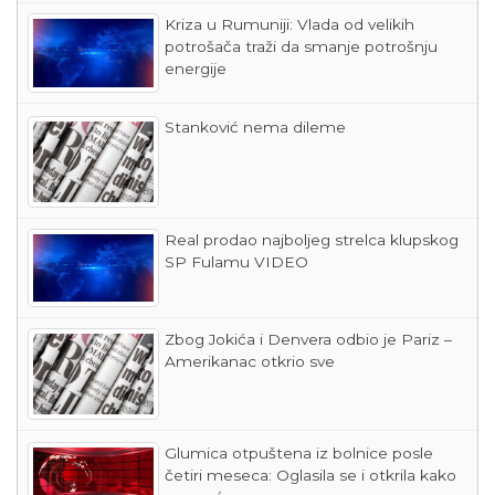
Kriza u Rumuniji: Vlada od velikih
potrošača traži da smanje potrošnju
energije
Stanković nema dileme
Real prodao najboljeg strelca klupskog
SP Fulamu VIDEO
Zbog Jokića i Denvera odbio je Pariz –
Amerikanac otkrio sve
Glumica otpuštena iz bolnice posle
četiri meseca: Oglasila se i otkrila kako