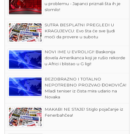
u problemu - Japanci priznali šta ih je
slomilo!
SUTRA BESPLATNI PREGLEDI U
KRAGUJEVCU: Evo šta će sve ljudi
moći da provere u subotu
NOVI IME U EVROLIGI! Baskonija
dovela Amerikanca koji je rušio rekorde
u Africi i blistao u G ligi!
BEZOBRAZNO I TOTALNO
NEPOTREBNO PROZVAO ĐOKOVIĆA!
Mladi teniser iz čista mira udario na
Novaka
MAKABI NE STAJE! Stiglo pojačanje iz
Fenerbahčea!