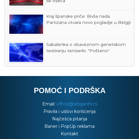
se oseća
Kraj španske priče: Bivša nada
Partizana otvara novo poglavlje u Belgiji
Sabalenka o obaveznom genetskom
testiranju teniserki: "Pošteno"
POMOĆ I PODRŠKA
Email:
office@srbijainfo.rs
Pravila i uslovi korišćenja
Najčešća pitanja
Baner i PopUp reklama
Kontakt