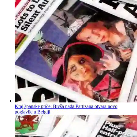
Kraj španske priče: Bivša nada Partizana otvara novo
poglavlje u Belgiji