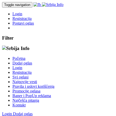
Toggle navigation
Login
Registracija
Postavi oglas
Filter
Početna
Dodaj oglas
Login
Registracija
Svi oglasi
Najnovije vesti
Pravila i uslovi korišćenja
Promocije oglasa
Baner i PopUp reklama
Najčešća pitanja
Kontakt
Login
Dodaj oglas