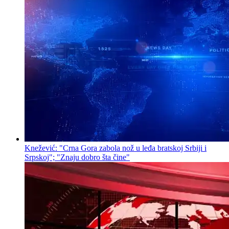
Knežević: "Crna Gora zabola nož u leđa bratskoj Srbiji i
Srpskoj"; "Znaju dobro šta čine"