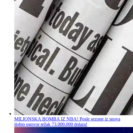
MILIONSKA BOMBA IZ NBA! Posle sezone iz snova
dobio ugovor težak 73.000.000 dolara!