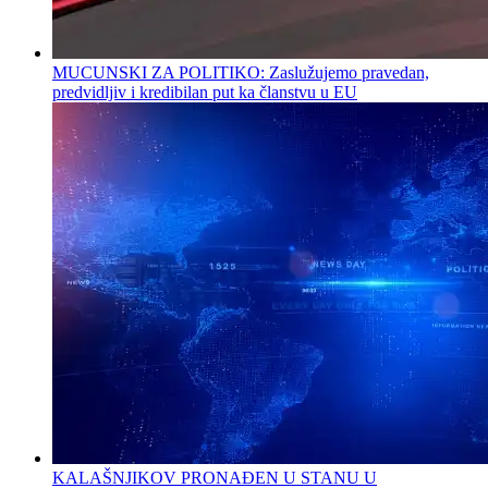
MUCUNSKI ZA POLITIKO: Zaslužujemo pravedan,
predvidljiv i kredibilan put ka članstvu u EU
KALAŠNJIKOV PRONAĐEN U STANU U