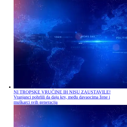
NI TROPSKE VRUĆINE IH NISU ZAUSTAVILE!
Vranjanci pohrlili da daju krv, među davaocima žene i
muškarci svih generacija