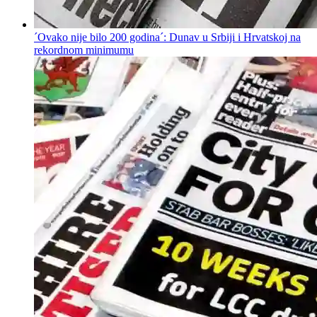
´Ovako nije bilo 200 godina´: Dunav u Srbiji i Hrvatskoj na
rekordnom minimumu