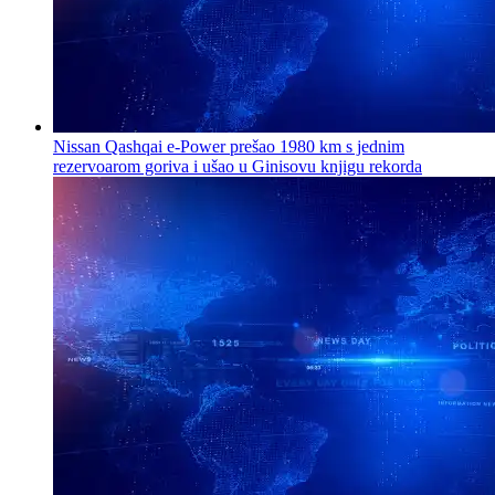
Nissan Qashqai e-Power prešao 1980 km s jednim
rezervoarom goriva i ušao u Ginisovu knjigu rekorda