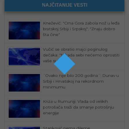
NAJČITANIJE VESTI
Knežević: "Crna Gora zabola nož u leđa
bratskoj Srbiji i Srpskoj"; "Znaju dobro
šta čine"
Vučić se obratio majci poginulog
dečaka: "Nikada sebi nećemo oprostiti
vaše suze"
´Ovako nije bilo 200 godina´: Dunav u
Srbiji i Hrvatskoj na rekordnom
minimumu
Kriza u Rumuniji: Vlada od velikih
potrošača traži da smanje potrošnju
energije
Stanković nema dileme