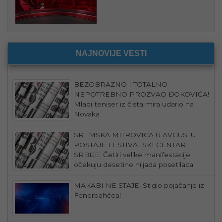
NAJNOVIJE VESTI
BEZOBRAZNO I TOTALNO
NEPOTREBNO PROZVAO ĐOKOVIĆA!
Mladi teniser iz čista mira udario na
Novaka
SREMSKA MITROVICA U AVGUSTU
POSTAJE FESTIVALSKI CENTAR
SRBIJE: Četiri velike manifestacije
očekuju desetine hiljada posetilaca
MAKABI NE STAJE! Stiglo pojačanje iz
Fenerbahčea!