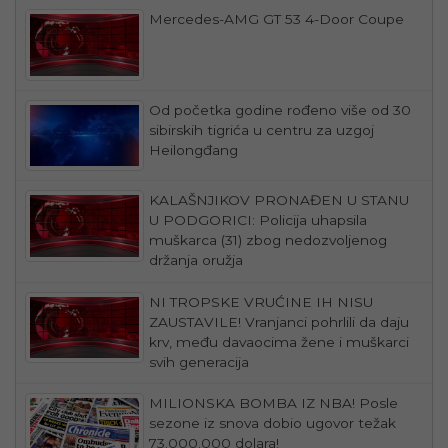
Mercedes-AMG GT 53 4-Door Coupe
Od početka godine rođeno više od 30
sibirskih tigrića u centru za uzgoj
Heilongđang
KALAŠNJIKOV PRONAĐEN U STANU
U PODGORICI: Policija uhapsila
muškarca (31) zbog nedozvoljenog
držanja oružja
NI TROPSKE VRUĆINE IH NISU
ZAUSTAVILE! Vranjanci pohrlili da daju
krv, među davaocima žene i muškarci
svih generacija
MILIONSKA BOMBA IZ NBA! Posle
sezone iz snova dobio ugovor težak
73.000.000 dolara!