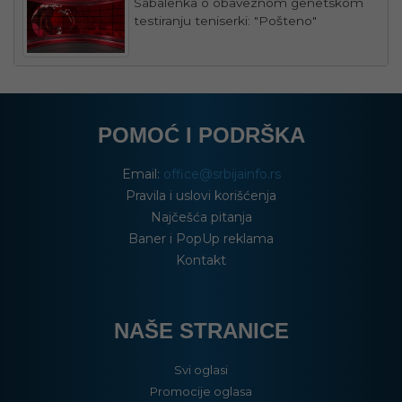
Sabalenka o obaveznom genetskom
testiranju teniserki: "Pošteno"
POMOĆ I PODRŠKA
Email:
office@srbijainfo.rs
Pravila i uslovi korišćenja
Najčešća pitanja
Baner i PopUp reklama
Kontakt
NAŠE STRANICE
Svi oglasi
Promocije oglasa