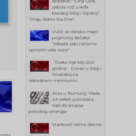
Knežević: "Crna Gora
zabola nož u leđa
bratskoj Srbiji i Srpskoj";
"Znaju dobro šta čine"
Vučić se obratio majci
poginulog dečaka:
"Nikada sebi nećemo
oprostiti vaše suze"
´Ovako nije bilo 200
godina´: Dunav u Srbiji i
Hrvatskoj na
rekordnom minimumu
Kriza u Rumuniji: Vlada
od velikih potrošača
traži da smanje
potrošnju energije
Stanković nema dileme
porta