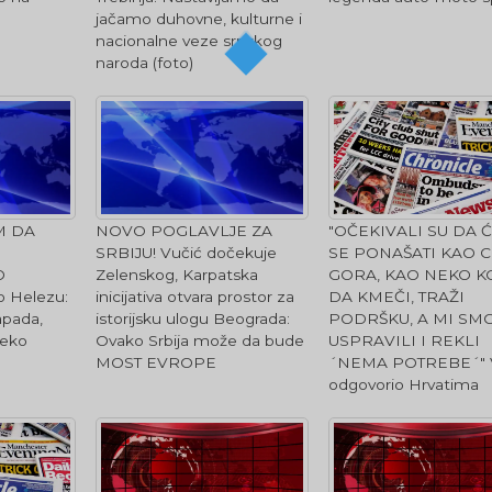
jačamo duhovne, kulturne i
nacionalne veze srpskog
naroda (foto)
"OČEKIVALI SU DA
M DA
NOVO POGLAVLJE ZA
SE PONAŠATI KAO 
SRBIJU! Vučić dočekuje
GORA, KAO NEKO K
O
Zelenskog, Karpatska
DA KMEČI, TRAŽI
 Helezu:
inicijativa otvara prostor za
PODRŠKU, A MI SM
pada,
istorijsku ulogu Beograda:
USPRAVILI I REKLI
neko
Ovako Srbija može da bude
´NEMA POTREBE´" 
MOST EVROPE
odgovorio Hrvatima