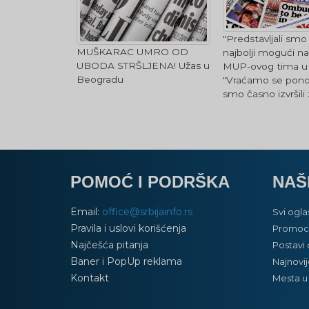
"Predstavljali smo
MUŠKARAC UMRO OD
najbolji mogući n
UBODA STRŠLJENA! Užas u
MUP-ovog tima u Š
Beogradu
"Vraćamo se ponos
smo časno izvršili
POMOĆ I PODRŠKA
NAŠ
Email:
office@srbijainfo.rs
Svi ogla
Pravila i uslovi korišćenja
Promoci
Najčešća pitanja
Postavi 
Baner i PopUp reklama
Najnovij
Kontakt
Mesta u 