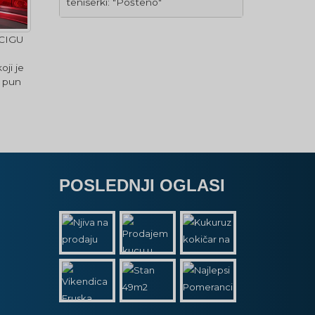
teniserki: "Pošteno"
CIGU
ji je
o pun
POSLEDNJI OGLASI