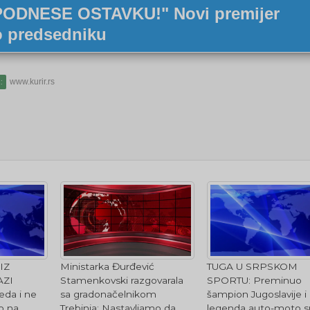
ODNESE OSTAVKU!" Novi premijer
o predsedniku
www.kurir.rs
:
Ministarka Đurđević
IZ
TUGA U SRPSKOM
Stamenkovski razgovarala
AZI
SPORTU: Preminuo
sa gradonačelnikom
eda i ne
šampion Jugoslavije i
Trebinja: Nastavljamo da
lo na
legenda auto-moto s