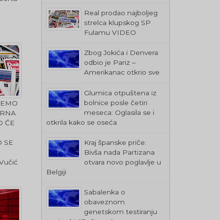
Real prodao najboljeg
strelca klupskog SP
Fulamu VIDEO
Zbog Jokića i Denvera
odbio je Pariz –
Amerikanac otkrio sve
Glumica otpuštena iz
bolnice posle četiri
 ĆEMO
meseca: Oglasila se i
CRNA
otkrila kako se oseća
O ĆE
Kraj španske priče:
O SE
Bivša nada Partizana
otvara novo poglavlje u
Vučić
Belgiji
Sabalenka o
obaveznom
genetskom testiranju