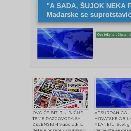
"A SADA, ŠUJOK NEKA P
Mađarske se suprotstavi
Ceo tekst pročitajte na
OVO ĆE BITI 3 KLJUČNE
APSURDAN GOL 
TEME RAZGOVORA SA
HRVATSKE OBIL
ZELENSKIM Vučić otkrio
PLANETU: Svet gl
detalje posete ukrajinskog
veruje šta se desi