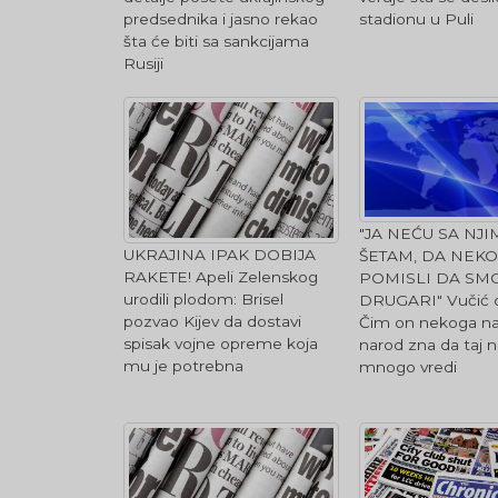
predsednika i jasno rekao
stadionu u Puli
šta će biti sa sankcijama
Rusiji
"JA NEĆU SA NJI
UKRAJINA IPAK DOBIJA
ŠETAM, DA NEKO
RAKETE! Apeli Zelenskog
POMISLI DA SM
urodili plodom: Brisel
DRUGARI" Vučić o
pozvao Kijev da dostavi
Čim on nekoga na
spisak vojne opreme koja
narod zna da taj 
mu je potrebna
mnogo vredi