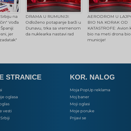
 Srbiju na
DRAMA U RUMUNIJI:
AERODROM U LAJP
ačin" Vođa
Odloženo potapanje barži u
BIO NA KORAK OD
paniji:
Dunavu, trka sa vremenom
KATASTROFE: Avion ko
ni, jer
da nuklearka nastavi rad
bio na meti drona bi
 zadatak"
municije!
E STRANICE
KOR. NALOG
si
Moja PopUp reklama
je oglasa
Moj baner
oglas
Moji oglasi
e vesti
Moje poruke
Srbiji
Prijavi se