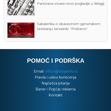
Partizana otvara novo poglavlje u Belgiji
Sabalenka o obaveznom genetskom
testiranju teniserki: "Pošteno"
POMOĆ I PODRŠKA
Email:
office@srbijainfo.rs
Pravila i uslovi korišćenja
Najčešća pitanja
Baner i PopUp reklama
Kontakt