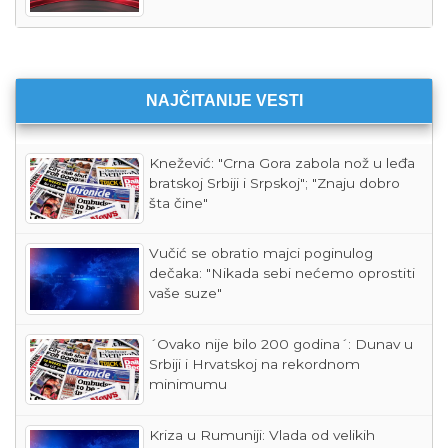
NAJČITANIJE VESTI
Knežević: "Crna Gora zabola nož u leđa
bratskoj Srbiji i Srpskoj"; "Znaju dobro
šta čine"
Vučić se obratio majci poginulog
dečaka: "Nikada sebi nećemo oprostiti
vaše suze"
´Ovako nije bilo 200 godina´: Dunav u
Srbiji i Hrvatskoj na rekordnom
minimumu
Kriza u Rumuniji: Vlada od velikih