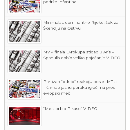
podrže Infantina
Minimalac dominantne Rijeke, šok za
Škendiju na Ostrvu
MVP finala Evrokupa stigao u Aris –
Spanulis dobio veliko pojačanje VIDEO
Partizan "otkrio" reakciju posle IMT-a:
Ilić imao jasnu poruku igračima pred
evropski meč
"Mesi bi bio Pikaso" VIDEO