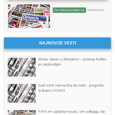
www.kurir.rs
Ceo tekst pročitajte na:
NAJNOVIJE VESTI
Borac slavio u Banjaluci – pitanje koliko
je zadovoljan
Sad VAR nema šta da traži – pogodio
Zubairu VIDEO
FIFA im uplatila novac, oni odbijaju da