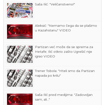
Saša Ilić: "Veličanstveno!"
Aleksić: "Nemamo čega da se plašimo
u Kazahstanu" VIDEO
Partizan već može da se sprema za
Hetafe; Ilić otkrio zašto Ugrešić nije
igrao VIDEO
Trener Tobola: "Hteli smo da Partizan
napada po krilu"
Saša Ilić pred medijima: "Zadovoljan
sam, ali..."