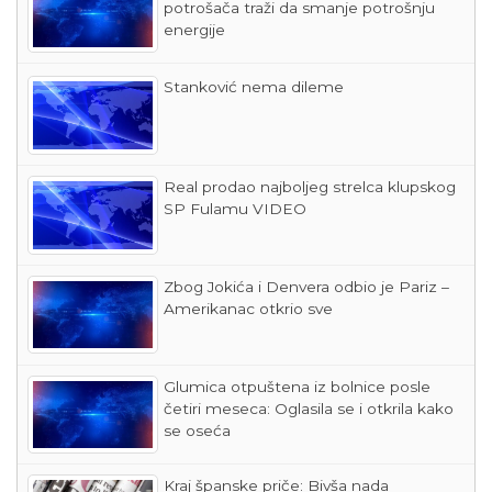
potrošača traži da smanje potrošnju
energije
Stanković nema dileme
Real prodao najboljeg strelca klupskog
SP Fulamu VIDEO
Zbog Jokića i Denvera odbio je Pariz –
Amerikanac otkrio sve
Glumica otpuštena iz bolnice posle
četiri meseca: Oglasila se i otkrila kako
se oseća
Kraj španske priče: Bivša nada