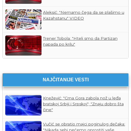
Aleksić: "Nemamo čega da se plašimo u
Kazahstanu" VIDEO
Trener Tobola: "Hteli smo da Partizan
napada po krilu"
NAJČITANIJE VESTI
Knežević: "Crna Gora zabola nož u leđa
bratskoj Srbiji i Srpskoj"; "Znaju dobro šta
čine"
Vučić se obratio majci poginulog dečaka:
"Nikada sebi nećemo oprostiti vaše