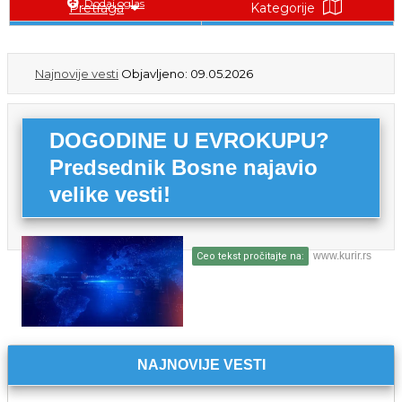
Dodaj oglas
Pretraga
Kategorije
Najnovije vesti
Objavljeno: 09.05.2026
DOGODINE U EVROKUPU?
Predsednik Bosne najavio
velike vesti!
www.kurir.rs
Ceo tekst pročitajte na:
NAJNOVIJE VESTI