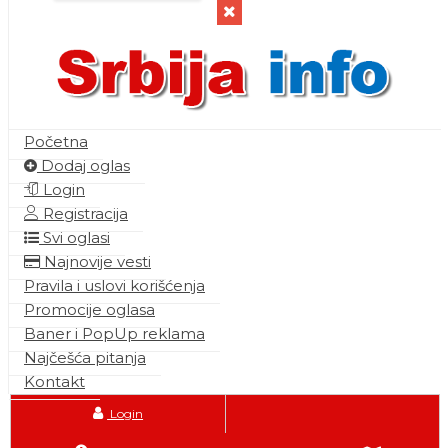
Početna
Dodaj oglas
Login
Registracija
Svi oglasi
Najnovije vesti
Pravila i uslovi korišćenja
Promocije oglasa
Baner i PopUp reklama
Najčešća pitanja
Kontakt
Login