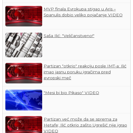
MVP finala Evrokupa stigao u Aris –
Spanulis dobio veliko pojačanje VIDEO
Saša Ilić: "Veličanstveno!"
Partizan "otkrio" reakciju posle IMT-a: Ilić
imao jasnu poruku igračima pred
evropski meč
"Mesi bi bio Pikaso" VIDEO
Partizan već može da se sprema za
Hetafe; Ilić otkrio zašto Ugrešić nije igrao
VIDEO