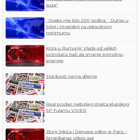
suze"
´Ovako nije bilo 200 godina´: Dunav u
Srbiji i Hrvatskoj na rekordnom
minimumu
Kriza u Rumuniji: Vlada od velikih
potrošača traži da smanje potrošnju
energije
Stanković nema dileme
Real prodao najboljeg strelca klupskog
SP Fulamu VIDEO
Zbog Jokića i Denvera odbio je Pariz –
Amerikanac otkrio sve