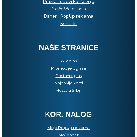
Pravila i uslovi korišćenja
Najčešća pitanja
Baner i PopUp reklama
Kontakt
NAŠE STRANICE
Svi oglasi
Promocije oglasa
Postavi oglas
Najnovije vesti
Mesta u Srbiji
KOR. NALOG
Moja PopUp reklama
Moj baner