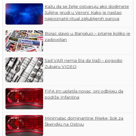
Kažu da se želje ostvaruju ako dodirnete
Julijine grudi u Veroni: Kako je nastao
najpoznatiji ritual zaljubljenih parova
Borac slavio u Banjaluci – pitanje koliko je
zadovoljan
Sad VAR nema šta da traži – pogodio
Zubairu VIDEO
FIFA im uplatila novac, oni odbijaju da
podrže Infantina
Minimalac dominantne Rijeke, šok za
Škendiju na Ostrvu