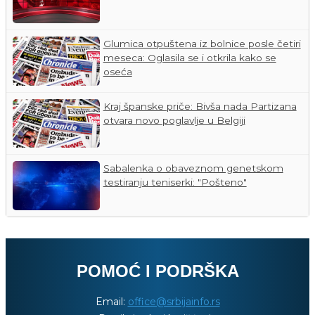
Glumica otpuštena iz bolnice posle četiri
meseca: Oglasila se i otkrila kako se
oseća
Kraj španske priče: Bivša nada Partizana
otvara novo poglavlje u Belgiji
Sabalenka o obaveznom genetskom
testiranju teniserki: "Pošteno"
POMOĆ I PODRŠKA
Email:
office@srbijainfo.rs