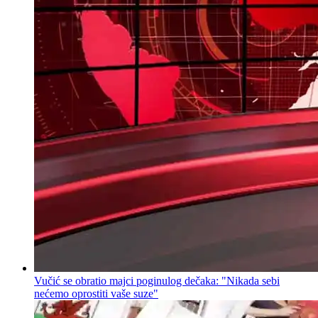
Vučić se obratio majci poginulog dečaka: "Nikada sebi
nećemo oprostiti vaše suze"