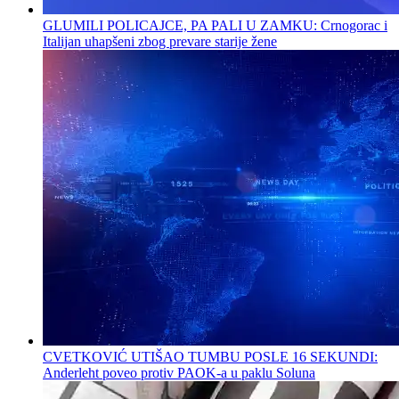
GLUMILI POLICAJCE, PA PALI U ZAMKU: Crnogorac i
Italijan uhapšeni zbog prevare starije žene
CVETKOVIĆ UTIŠAO TUMBU POSLE 16 SEKUNDI:
Anderleht poveo protiv PAOK-a u paklu Soluna