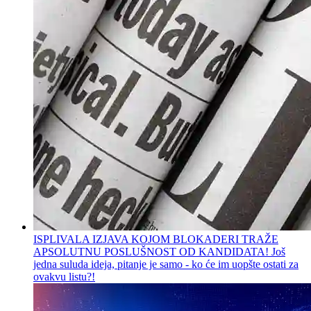
ISPLIVALA IZJAVA KOJOM BLOKADERI TRAŽE
APSOLUTNU POSLUŠNOST OD KANDIDATA! Još
jedna suluda ideja, pitanje je samo - ko će im uopšte ostati za
ovakvu listu?!