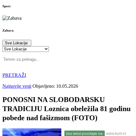
Sport
Zabava
Sve Lokacije
PRETRAŽI
Najnovije vesti
Objavljeno: 10.05.2026
PONOSNI NA SLOBODARSKU
TRADICIJU Loznica obeležila 81 godinu
pobede nad fašizmom (FOTO)
www.kurir.rs
Ceo tekst pročitajte na: