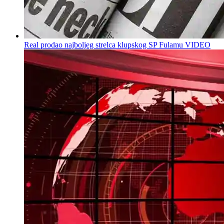
Real prodao najboljeg strelca klupskog SP Fulamu VIDEO