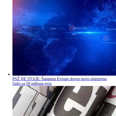
PSŽ NE STAJE: Šampion Evrope doveo novo ofanzivno
čudo za 50 miliona evra