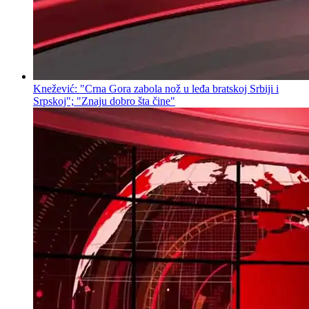
Knežević: "Crna Gora zabola nož u leđa bratskoj Srbiji i
Srpskoj"; "Znaju dobro šta čine"