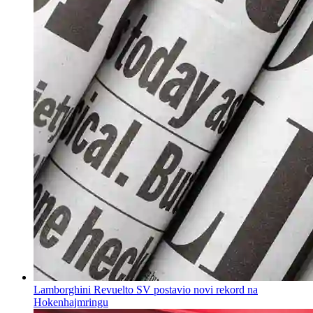
Lamborghini Revuelto SV postavio novi rekord na
Hokenhajmringu