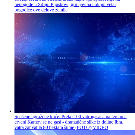
nepogode u Srbiji: Pljuskovi, grmljavina i olujni vetar
pogodiće ove delove zemlje
Spašene ugrožene kuće: Preko 100 vatrogasaca na terenu a
crveni Kamov se ne gasi - dramatične slike iz doline Ibra,
vatra zahvatila 80 hektara šume (FOTO)(VIDEO