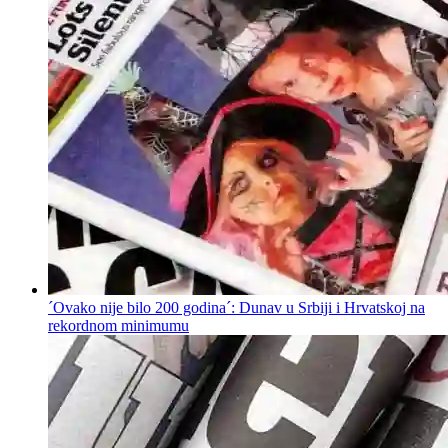
´Ovako nije bilo 200 godina´: Dunav u Srbiji i Hrvatskoj na
rekordnom minimumu