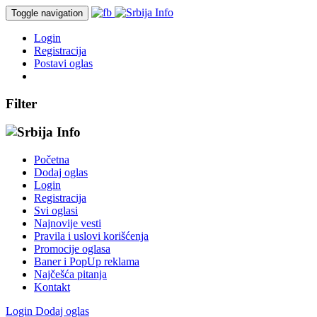
Toggle navigation
Login
Registracija
Postavi oglas
Filter
Početna
Dodaj oglas
Login
Registracija
Svi oglasi
Najnovije vesti
Pravila i uslovi korišćenja
Promocije oglasa
Baner i PopUp reklama
Najčešća pitanja
Kontakt
Login
Dodaj oglas