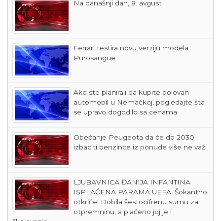
Na današnji dan, 8. avgust
Ferrari testira novu verziju modela
Purosangue
Ako ste planirali da kupite polovan
automobil u Nemačkoj, pogledajte šta
se upravo dogodilo sa cenama
Obećanje Peugeota da će do 2030.
izbaciti benzince iz ponude više ne važi
LJUBAVNICA ĐANIJA INFANTINA
ISPLAĆENA PARAMA UEFA: Šokantno
otkriće! Dobila šestocifrenu sumu za
otpremninu, a plaćeno joj je i