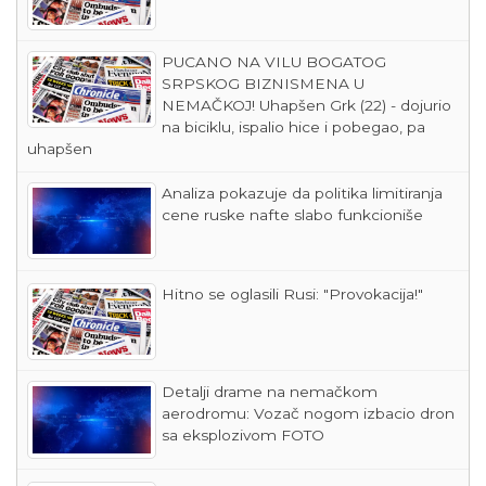
PUCANO NA VILU BOGATOG
SRPSKOG BIZNISMENA U
NEMAČKOJ! Uhapšen Grk (22) - dojurio
na biciklu, ispalio hice i pobegao, pa
uhapšen
Analiza pokazuje da politika limitiranja
cene ruske nafte slabo funkcioniše
Hitno se oglasili Rusi: "Provokacija!"
Detalji drame na nemačkom
aerodromu: Vozač nogom izbacio dron
sa eksplozivom FOTO