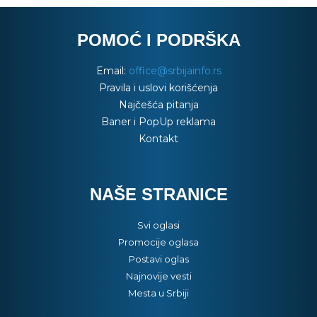
POMOĆ I PODRŠKA
Email:
office@srbijainfo.rs
Pravila i uslovi korišćenja
Najčešća pitanja
Baner i PopUp reklama
Kontakt
NAŠE STRANICE
Svi oglasi
Promocije oglasa
Postavi oglas
Najnovije vesti
Mesta u Srbiji