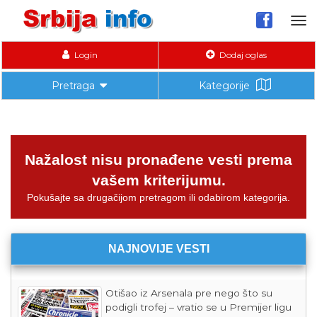
Tog
nav
Login
Dodaj oglas
Pretraga
Kategorije
Nažalost nisu pronađene vesti prema
vašem kriterijumu.
Pokušajte sa drugačijom pretragom ili odabirom kategorija.
NAJNOVIJE VESTI
Otišao iz Arsenala pre nego što su
podigli trofej – vratio se u Premijer ligu