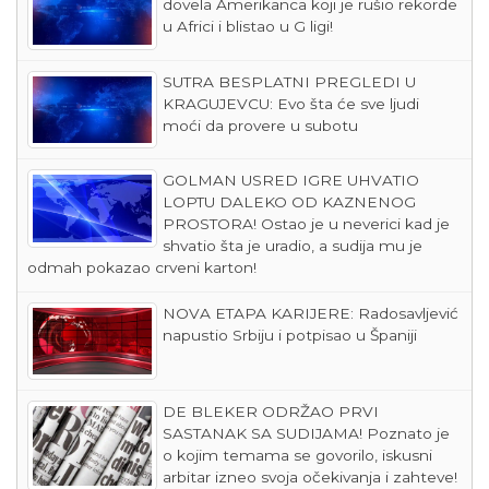
dovela Amerikanca koji je rušio rekorde
u Africi i blistao u G ligi!
SUTRA BESPLATNI PREGLEDI U
KRAGUJEVCU: Evo šta će sve ljudi
moći da provere u subotu
GOLMAN USRED IGRE UHVATIO
LOPTU DALEKO OD KAZNENOG
PROSTORA! Ostao je u neverici kad je
shvatio šta je uradio, a sudija mu je
odmah pokazao crveni karton!
NOVA ETAPA KARIJERE: Radosavljević
napustio Srbiju i potpisao u Španiji
DE BLEKER ODRŽAO PRVI
SASTANAK SA SUDIJAMA! Poznato je
o kojim temama se govorilo, iskusni
arbitar izneo svoja očekivanja i zahteve!