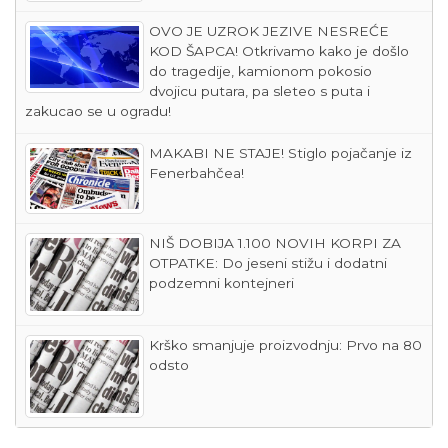
OVO JE UZROK JEZIVE NESREĆE
KOD ŠAPCA! Otkrivamo kako je došlo
do tragedije, kamionom pokosio
dvojicu putara, pa sleteo s puta i
zakucao se u ogradu!
MAKABI NE STAJE! Stiglo pojačanje iz
Fenerbahčea!
NIŠ DOBIJA 1.100 NOVIH KORPI ZA
OTPATKE: Do jeseni stižu i dodatni
podzemni kontejneri
Krško smanjuje proizvodnju: Prvo na 80
odsto