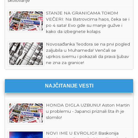
školovanje
STANJE NA GRANICAMA TOKOM
VEČERI: Na Batrovcima haos, čeka se i
po 4 sata! Evo gde su manje gužve i
kako da izbegnete kolaps
Novosađanka Teodora se na prvi pogled
zaljubila u Muhameda! Venčali se
uprkos svemu i pokazali da prava ljubav
ne zna za granice!
NAJČITANIJE VESTI
HONDA DIGLA UZBUNU! Aston Martin
u problemu - Japanci priznali šta ih je
slomilo!
NOVI IME U EVROLIGI! Baskonija