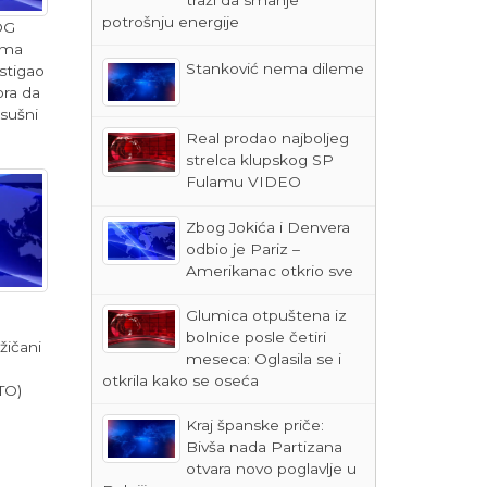
potrošnju energije
OG
ima
Stanković nema dileme
stigao
ora da
 sušni
Real prodao najboljeg
strelca klupskog SP
Fulamu VIDEO
Zbog Jokića i Denvera
odbio je Pariz –
Amerikanac otkrio sve
Glumica otpuštena iz
bolnice posle četiri
žičani
meseca: Oglasila se i
otkrila kako se oseća
TO)
Kraj španske priče:
Bivša nada Partizana
otvara novo poglavlje u