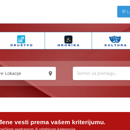
L
e Lokacije
đene vesti prema vašem kriterijumu.
gačijom pretragom ili odabirom kategorija.