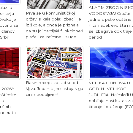
alazi u
ALARM ZBOG NISK
Prva se u komunističkoj
onavlja
VODOSTAJA! Građan
državi slikala gola: Izbacili je
Ovako je
jedne srpske opštine 
iz škole, a onda je priznala
ovorio za
hitan apel, evo šta m
da su joj partijski funkcioneri
 članovi
se izbegava dok traje
plaćali za intimne usluge
Srbi"
period
Bakin recept za slatko od
VELIKA OBNOVA U
šljiva: Jedan tajni sastojak ga
 2026":
GODINI VELIKOG
čini neodoljivim!
pštinske
JUBILEJA! Najmlađi U
n u
dobijaju novi kutak za
rišnih
čitanje i druženje (FO
ncerata