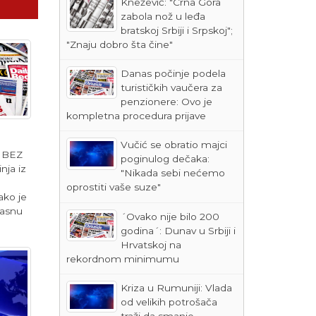
Knežević: "Crna Gora
zabola nož u leđa
bratskoj Srbiji i Srpskoj";
"Znaju dobro šta čine"
Danas počinje podela
turističkih vaučera za
penzionere: Ovo je
kompletna procedura prijave
Vučić se obratio majci
 BEZ
poginulog dečaka:
nja iz
"Nikada sebi nećemo
oprostiti vaše suze"
ako je
masnu
´Ovako nije bilo 200
godina´: Dunav u Srbiji i
Hrvatskoj na
rekordnom minimumu
Kriza u Rumuniji: Vlada
od velikih potrošača
traži da smanje