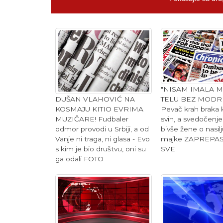
"NISAM IMALA 
DUŠAN VLAHOVIĆ NA
TELU BEZ MODRIC
KOSMAJU KITIO EVRIMA
Pevač krah braka 
MUZIČARE! Fudbaler
svih, a svedočenj
odmor provodi u Srbiji, a od
bivše žene o nasil
Vanje ni traga, ni glasa - Evo
majke ZAPREPAS
s kim je bio društvu, oni su
SVE
ga odali FOTO