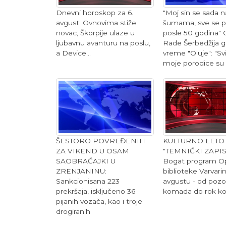
Dnevni horoskop za 6.
"Moj sin se sada n
avgust: Ovnovima stiže
šumama, sve se p
novac, Škorpije ulaze u
posle 50 godina" 
ljubavnu avanturu na poslu,
Rade Šerbedžija g
a Device...
vreme "Oluje": "Svi
moje porodice su 
KULTURNO LETO
ŠESTORO POVREĐENIH
"TEMNIĆKI ZAPIS
ZA VIKEND U OSAM
Bogat program O
SAOBRAĆAJKI U
biblioteke Varvari
ZRENJANINU:
avgustu - od pozo
Sankcionisana 223
komada do rok ko
prekršaja, isključeno 36
pijanih vozača, kao i troje
drogiranih