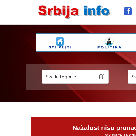
Sve kategorije
Sv
Nažalost nisu prona
Pokušajte sa dru