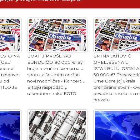
MESTO NA
BOKI 13 PROŠETAO
EMINA JAHOVIĆ
E..."
BUNDU OD 80.000 €! Svi
OPELJEŠENA U
krio od
bruje o vrućim scenama u
ISTANBULU, OSTALA
e njegove
spotu, a šoumen održao
50.000 €! Prevarantki
ju od
novi modni čas - Koncert u
Crne Gore joj ukrala
TILO JE
Bitolju rasprodao u
brendirane stvari - Ov
rekordnom roku FOTO
pevačica nasela na 
prevaru