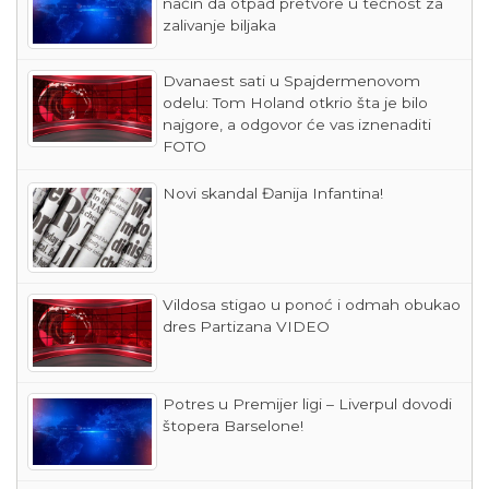
način da otpad pretvore u tečnost za
zalivanje biljaka
Dvanaest sati u Spajdermenovom
odelu: Tom Holand otkrio šta je bilo
najgore, a odgovor će vas iznenaditi
FOTO
Novi skandal Đanija Infantina!
Vildosa stigao u ponoć i odmah obukao
dres Partizana VIDEO
Potres u Premijer ligi – Liverpul dovodi
štopera Barselone!