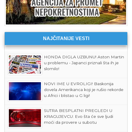
NAJČITANIJE VESTI
HONDA DIGLA UZBUNU! Aston Martin
u problemu - Japanci priznali šta ih je
slomilo!
NOVI IME U EVROLIGI! Baskonija
dovela Amerikanca koji je rušio rekorde
u Africi i blistao u G ligi!
SUTRA BESPLATNI PREGLEDI U
KRAGUJEVCU: Evo šta će sve ljudi
moći da provere u subotu