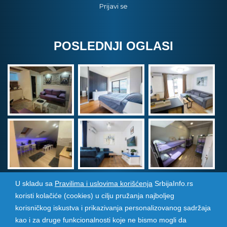
Prijavi se
POSLEDNJI OGLASI
U skladu sa
Pravilima i uslovima korišćenja
SrbijaInfo.rs
koristi kolačiće (cookies) u cilju pružanja najboljeg
Srbija Info
©
2026. Sva prava zadržana. Pogledajte i
korisničkog iskustva i prikazivanja personalizovanog sadržaja
pozarevacinfo.rs
kao i za druge funkcionalnosti koje ne bismo mogli da