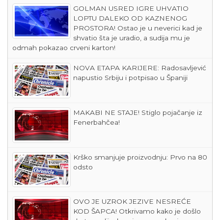
GOLMAN USRED IGRE UHVATIO
LOPTU DALEKO OD KAZNENOG
PROSTORA! Ostao je u neverici kad je
shvatio šta je uradio, a sudija mu je
odmah pokazao crveni karton!
NOVA ETAPA KARIJERE: Radosavljević
napustio Srbiju i potpisao u Španiji
MAKABI NE STAJE! Stiglo pojačanje iz
Fenerbahčea!
Krško smanjuje proizvodnju: Prvo na 80
odsto
OVO JE UZROK JEZIVE NESREĆE
KOD ŠAPCA! Otkrivamo kako je došlo