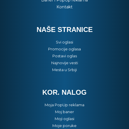
Baner i PopUp reklama
Kontakt
NAŠE STRANICE
Svi oglasi
Promocije oglasa
Postavi oglas
Najnovije vesti
Mesta u Srbiji
KOR. NALOG
Moja PopUp reklama
Moj baner
Moji oglasi
Moje poruke