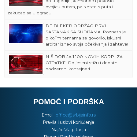
do tragedije, kamionom pokosio
dvojicu putara, pa sleteo s puta i
zakucao se u ogradu!
DE BLEKER ODRŽAO PRVI
SASTANAK SA SUDIJAMA! Poznato je
o kojim temama se govorilo, iskusni
arbitar izneo svoja očekivanja i zahteve!
NIŠ DOBIJA 1.100 NOVIH KORPI ZA
OTPATKE: Do jeseni stižu i dodatni
podzemni kontejneri
POMOĆ I PODRŠKA
Email:
office@srbijainfo.rs
Pravila i uslovi korišćenja
Najčešća pitanja