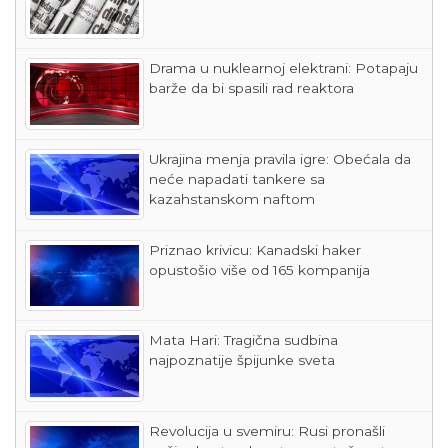
Drama u nuklearnoj elektrani: Potapaju
barže da bi spasili rad reaktora
Ukrajina menja pravila igre: Obećala da
neće napadati tankere sa
kazahstanskom naftom
Priznao krivicu: Kanadski haker
opustošio više od 165 kompanija
Mata Hari: Tragična sudbina
najpoznatije špijunke sveta
Revolucija u svemiru: Rusi pronašli