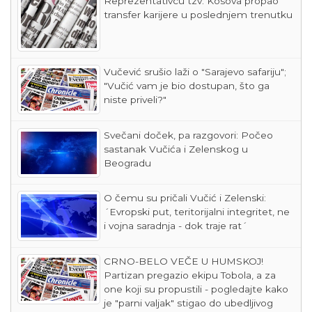
Reprezentativcu tzv. Kosova propao
transfer karijere u poslednjem trenutku
Vučević srušio laži o "Sarajevo safariju";
"Vučić vam je bio dostupan, što ga
niste priveli?"
Svečani doček, pa razgovori: Počeo
sastanak Vučića i Zelenskog u
Beogradu
O čemu su pričali Vučić i Zelenski:
´Evropski put, teritorijalni integritet, ne
i vojna saradnja - dok traje rat´
CRNO-BELO VEČE U HUMSKOJ!
Partizan pregazio ekipu Tobola, a za
one koji su propustili - pogledajte kako
je "parni valjak" stigao do ubedljivog