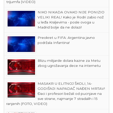
trijumfa (VIDEO)
NIKO NIKADA OVAKO NIJE PONIZIO
VELIKI REAL! Kako je Rodri zabio nož
u leđa Kraljevima - posle ovoga u
Madrid bolje da ne dolazi!
Preokret u FIFA: Argentina javno
podržala Infantina!
Blizu milijarde dolara kazne za Metu
zbog ugrožavanja dece na internetu
MASAKR U ELITNOJ ŠKOLI, 14-
GODIŠNJI NAPADAČ NAĐEN MRTAV!
Đaci i profesori bežali od pucnjave na
sve strane, najmanje 7 stradalih i 15
ranjenih (FOTO, VIDEO)