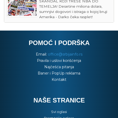
SKANDAL KOJI TRESE NBA DO
TEMELJA! Desetine miliona dolara,
sumnjivi dogovori i istraga o kojoj bruji
Amerika - Darko čeka rasplet!
POMOĆ I PODRŠKA
Email:
office@srbijainfo.rs
Pravila i uslovi korišćenja
Najčešća pitanja
Baner i PopUp reklama
Kontakt
NAŠE STRANICE
Svi oglasi