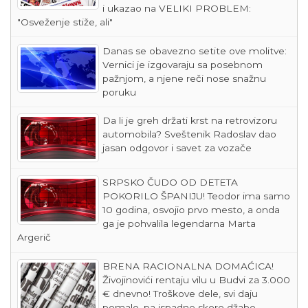
i ukazao na VELIKI PROBLEM:
"Osveženje stiže, ali"
Danas se obavezno setite ove molitve:
Vernici je izgovaraju sa posebnom
pažnjom, a njene reči nose snažnu
poruku
Da li je greh držati krst na retrovizoru
automobila? Sveštenik Radoslav dao
jasan odgovor i savet za vozače
SRPSKO ČUDO OD DETETA
POKORILO ŠPANIJU! Teodor ima samo
10 godina, osvojio prvo mesto, a onda
ga je pohvalila legendarna Marta
Argerič
BRENA RACIONALNA DOMAĆICA!
Živojinovići rentaju vilu u Budvi za 3.000
€ dnevno! Troškove dele, svi daju
pomalo, pa ispadne skoro džabe -