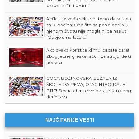
PORODIČNI PAKET
Anđelu je vođa sekte naterao da se uda
sa 16 godina: Ono što se posle desilo u
njenom životu nije mogla ni da nasluti
"Oboje smo ležali..."
Ako ovako koristite klimu, bacate pare!
Zbog jedne greške račun za struju ide u
nebesa
GOCA BOŽINOVSKA BEŽALA IZ
ŠKOLE DA PEVA, OTAC HTEO DA JE
BIJE! Sestra otkrila sve detalje iz njenog
detinjstva
NAJČITANIJE VESTI