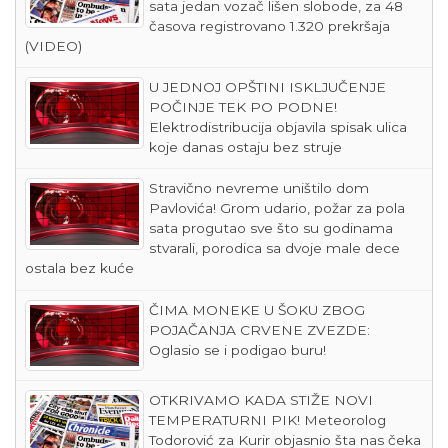
sata jedan vozač lišen slobode, za 48
časova registrovano 1.320 prekršaja
(VIDEO)
U JEDNOJ OPŠTINI ISKLJUČENJE
POČINJE TEK PO PODNE!
Elektrodistribucija objavila spisak ulica
koje danas ostaju bez struje
Stravično nevreme uništilo dom
Pavlovića! Grom udario, požar za pola
sata progutao sve što su godinama
stvarali, porodica sa dvoje male dece
ostala bez kuće
ČIMA MONEKE U ŠOKU ZBOG
POJAČANJA CRVENE ZVEZDE:
Oglasio se i podigao buru!
OTKRIVAMO KADA STIŽE NOVI
TEMPERATURNI PIK! Meteorolog
Todorović za Kurir objasnio šta nas čeka