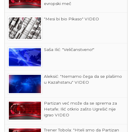
evropski meč
"Mesi bi bio Pikaso" VIDEO
Saša Ilić: "Veličanstveno!"
Aleksić: "Nemamo čega da se plašimo
u Kazahstanu" VIDEO
Partizan već može da se sprema za
Hetafe; Ilić otkrio zašto Ugrešić nije
igrao VIDEO
Trener Tobola: "Hteli smo da Partizan