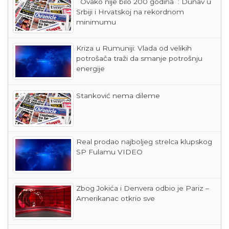
´Ovako nije bilo 200 godina´: Dunav u
Srbiji i Hrvatskoj na rekordnom
minimumu
Kriza u Rumuniji: Vlada od velikih
potrošača traži da smanje potrošnju
energije
Stanković nema dileme
Real prodao najboljeg strelca klupskog
SP Fulamu VIDEO
Zbog Jokića i Denvera odbio je Pariz –
Amerikanac otkrio sve