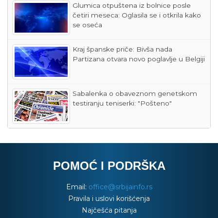
Glumica otpuštena iz bolnice posle
četiri meseca: Oglasila se i otkrila kako
se oseća
Kraj španske priče: Bivša nada
Partizana otvara novo poglavlje u Belgiji
Sabalenka o obaveznom genetskom
testiranju teniserki: "Pošteno"
POMOĆ I PODRŠKA
Email:
office@srbijainfo.rs
Pravila i uslovi korišćenja
Najčešća pitanja