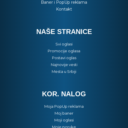
Baner i PopUp reklama
Kontakt
NAŠE STRANICE
Svi oglasi
Promocije oglasa
Postavi oglas
Najnovije vesti
Mesta u Srbiji
KOR. NALOG
Moja PopUp reklama
Moj baner
Moji oglasi
Moje poruke