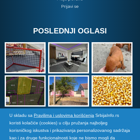
Prijavi se
POSLEDNJI OGLASI
U skladu sa
Pravilima i uslovima korišćenja
SrbijaInfo.rs
koristi kolačiće (cookies) u cilju pružanja najboljeg
Srbija Info
©
2026. Sva prava zadržana. Pogledajte i
korisničkog iskustva i prikazivanja personalizovanog sadržaja
pozarevacinfo.rs
kao i za druge funkcionalnosti koje ne bismo mogli da