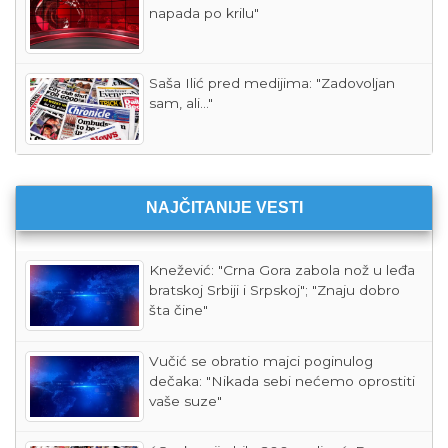
napada po krilu"
Saša Ilić pred medijima: "Zadovoljan
sam, ali..."
NAJČITANIJE VESTI
Knežević: "Crna Gora zabola nož u leđa
bratskoj Srbiji i Srpskoj"; "Znaju dobro
šta čine"
Vučić se obratio majci poginulog
dečaka: "Nikada sebi nećemo oprostiti
vaše suze"