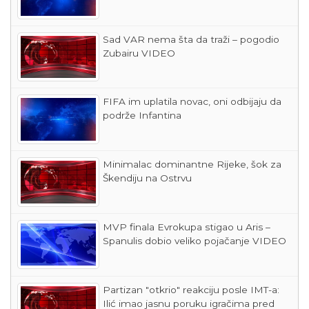
Sad VAR nema šta da traži – pogodio
Zubairu VIDEO
FIFA im uplatila novac, oni odbijaju da
podrže Infantina
Minimalac dominantne Rijeke, šok za
Škendiju na Ostrvu
MVP finala Evrokupa stigao u Aris –
Spanulis dobio veliko pojačanje VIDEO
Partizan "otkrio" reakciju posle IMT-a:
Ilić imao jasnu poruku igračima pred