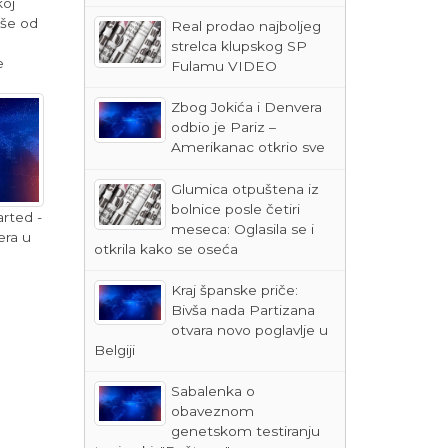
oj
iše od
Real prodao najboljeg
strelca klupskog SP
e
Fulamu VIDEO
Zbog Jokića i Denvera
odbio je Pariz –
Amerikanac otkrio sve
Glumica otpuštena iz
bolnice posle četiri
rted -
meseca: Oglasila se i
ra u
otkrila kako se oseća
Kraj španske priče:
Bivša nada Partizana
otvara novo poglavlje u
Belgiji
Sabalenka o
obaveznom
genetskom testiranju