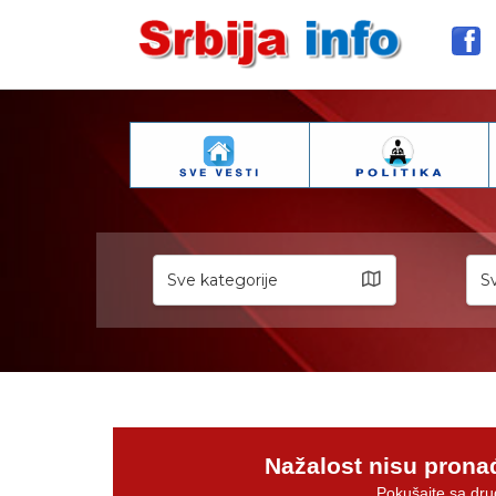
Sve kategorije
Sv
Nažalost nisu prona
Pokušajte sa dru