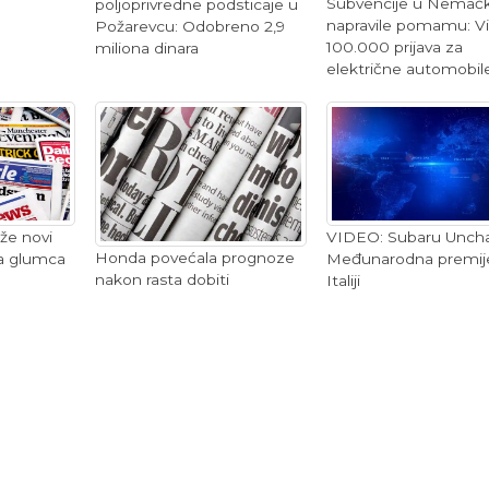
Subvencije u Nemačk
poljoprivredne podsticaje u
napravile pomamu: V
Požarevcu: Odobreno 2,9
100.000 prijava za
miliona dinara
električne automobil
že novi
VIDEO: Subaru Uncha
Honda povećala prognoze
a glumca
Međunarodna premije
nakon rasta dobiti
Italiji