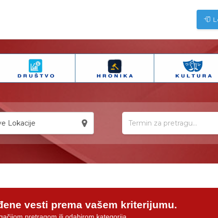
L
e Lokacije
đene vesti prema vašem kriterijumu.
gačijom pretragom ili odabirom kategorija.