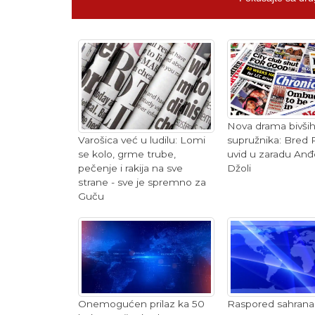
Nova drama bivši
Varošica već u ludilu: Lomi
supružnika: Bred Pi
se kolo, grme trube,
uvid u zaradu Anđ
pečenje i rakija na sve
Džoli
strane - sve je spremno za
Guču
Onemogućen prilaz ka 50
Raspored sahrana 