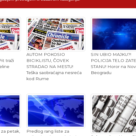
h
AUTOM POKOSIO
SIN UBIO MAJKU?!
t traži
BICIKLISTU, ČOVEK
POLICIJA TELO ZAT
eline
STRADAO NA MESTU!
STANU! Horor na No
Teška saobraćajna nesreća
Beogradu
kod Rume
za petak,
Predlog rang liste za