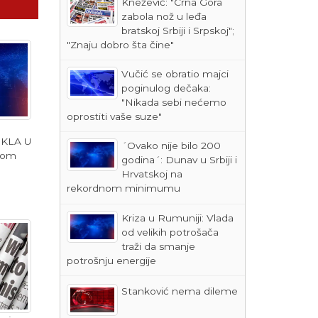
Knežević: "Crna Gora
zabola nož u leđa
bratskoj Srbiji i Srpskoj";
"Znaju dobro šta čine"
Vučić se obratio majci
poginulog dečaka:
"Nikada sebi nećemo
oprostiti vaše suze"
EKLA U
´Ovako nije bilo 200
vom
godina´: Dunav u Srbiji i
Hrvatskoj na
rekordnom minimumu
Kriza u Rumuniji: Vlada
od velikih potrošača
traži da smanje
potrošnju energije
Stanković nema dileme