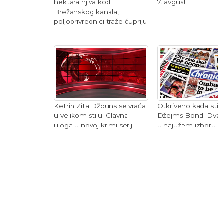
hektara njiva kod
7. avgust
Brežanskog kanala,
poljoprivrednici traže ćupriju
Otkriveno kada sti
Ketrin Zita Džouns se vraća
Džejms Bond: Dv
u velikom stilu: Glavna
u najužem izboru
uloga u novoj krimi seriji