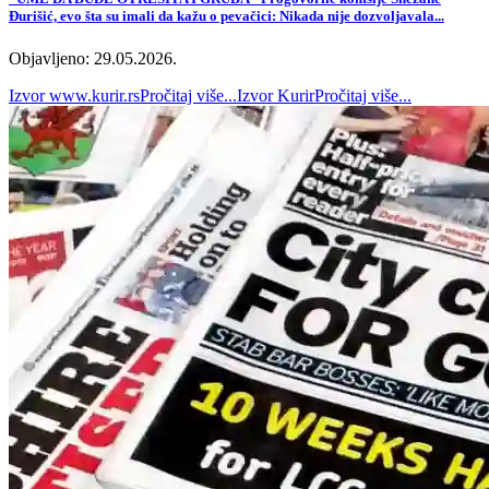
Đurišić, evo šta su imali da kažu o pevačici: Nikada nije dozvoljavala...
Objavljeno: 29.05.2026.
Izvor
www.kurir.rs
Pročitaj više...
Izvor
Kurir
Pročitaj više...