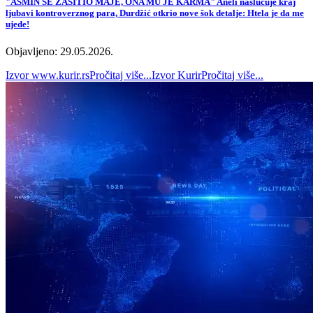
"ASMIN SE ZASITIO MAJE, ONA MU JE KARMA" Aneli naslućuje kraj
ljubavi kontroverznog para, Durdžić otkrio nove šok detalje: Htela je da me
ujede!
Objavljeno: 29.05.2026.
Izvor
www.kurir.rs
Pročitaj više...
Izvor
Kurir
Pročitaj više...