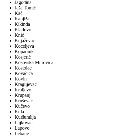
Jagodina
Jaša Tomić
Kać
Kanjiža
Kikinda
Kladovo
Knić
Knjaževac
Koceljeva
Kopaonik
Kosjerić
Kosovska Mitrovica
Kostolac
Kovačica
Kovin
Kragujevac
Kraljevo
Krupanj
Kruševac
Kučevo
Kula
Kuršumlija
Lajkovac
Lapovo
Lebane