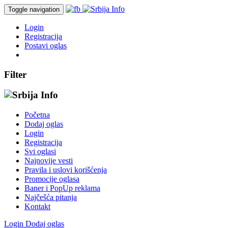
Toggle navigation
Login
Registracija
Postavi oglas
Filter
Početna
Dodaj oglas
Login
Registracija
Svi oglasi
Najnovije vesti
Pravila i uslovi korišćenja
Promocije oglasa
Baner i PopUp reklama
Najčešća pitanja
Kontakt
Login
Dodaj oglas