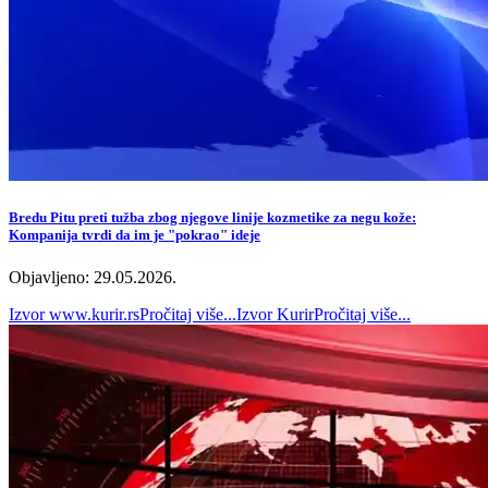
Bredu Pitu preti tužba zbog njegove linije kozmetike za negu kože:
Kompanija tvrdi da im je "pokrao" ideje
Objavljeno: 29.05.2026.
Izvor
www.kurir.rs
Pročitaj više...
Izvor
Kurir
Pročitaj više...