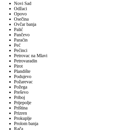
Novi Sad
Odžaci
Opovo
Osečina
Ovčar banja
Palić
Pančevo
Paraćin
Peć
Pećinci
Petrovac na Mlavi
Petrovaradin
Pirot
Plandište
Podujevo
Požarevac
Požega
Preševo
Priboj
Prijepolje
Priština
Prizren
Prokuplje
Prolom banja
Rača