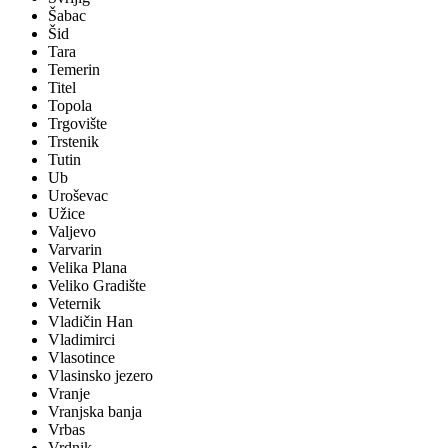
Šabac
Šid
Tara
Temerin
Titel
Topola
Trgovište
Trstenik
Tutin
Ub
Uroševac
Užice
Valjevo
Varvarin
Velika Plana
Veliko Gradište
Veternik
Vladičin Han
Vladimirci
Vlasotince
Vlasinsko jezero
Vranje
Vranjska banja
Vrbas
Vrdnik