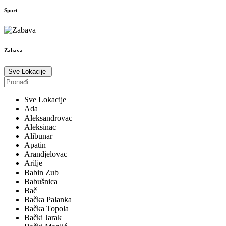
Sport
Zabava
Sve Lokacije
Sve Lokacije
Ada
Aleksandrovac
Aleksinac
Alibunar
Apatin
Arandjelovac
Arilje
Babin Zub
Babušnica
Bač
Bačka Palanka
Bačka Topola
Bački Jarak