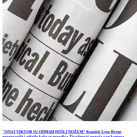
"ONA I VIKTOR SU ODMAH DOŠLI NOŽEM" Komšije Lepe Brene
progovorile i otkrile kako se porodica Živojinović ponaša van kamera