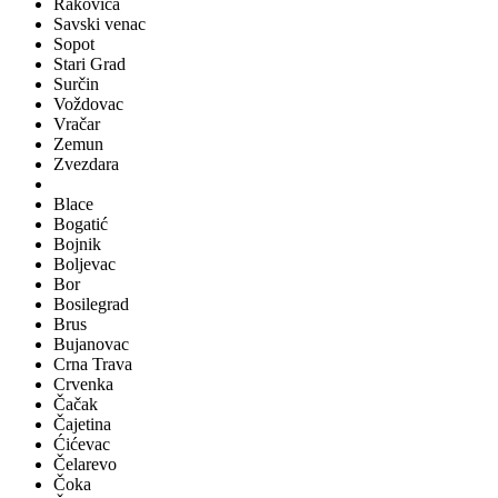
Rakovica
Savski venac
Sopot
Stari Grad
Surčin
Voždovac
Vračar
Zemun
Zvezdara
Blace
Bogatić
Bojnik
Boljevac
Bor
Bosilegrad
Brus
Bujanovac
Crna Trava
Crvenka
Čačak
Čajetina
Ćićevac
Čelarevo
Čoka