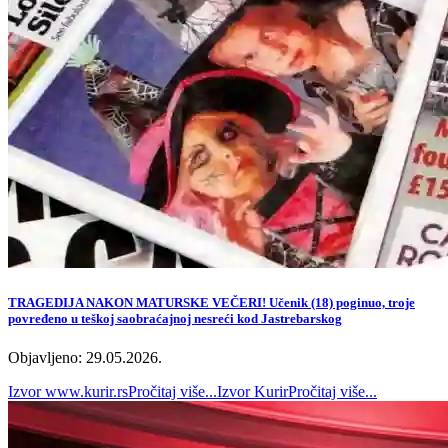
TRAGEDIJA NAKON MATURSKE VEČERI! Učenik (18) poginuo, troje
povređeno u teškoj saobraćajnoj nesreći kod Jastrebarskog
Objavljeno: 29.05.2026.
Izvor
www.kurir.rs
Pročitaj više...
Izvor
Kurir
Pročitaj više...