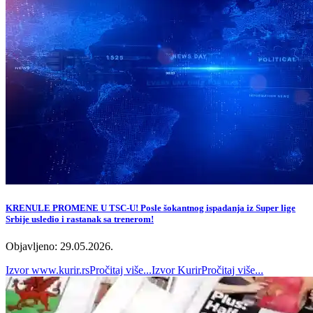
KRENULE PROMENE U TSC-U! Posle šokantnog ispadanja iz Super lige
Srbije usledio i rastanak sa trenerom!
Objavljeno: 29.05.2026.
Izvor
www.kurir.rs
Pročitaj više...
Izvor
Kurir
Pročitaj više...