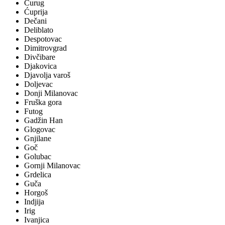
Čurug
Ćuprija
Dečani
Deliblato
Despotovac
Dimitrovgrad
Divčibare
Djakovica
Djavolja varoš
Doljevac
Donji Milanovac
Fruška gora
Futog
Gadžin Han
Glogovac
Gnjilane
Goč
Golubac
Gornji Milanovac
Grdelica
Guča
Horgoš
Indjija
Irig
Ivanjica