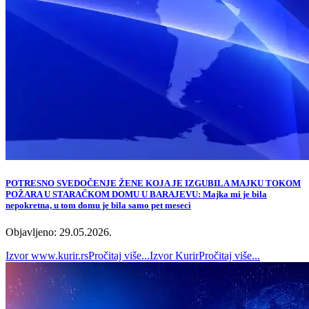
POTRESNO SVEDOČENJE ŽENE KOJA JE IZGUBILA MAJKU TOKOM
POŽARA U STARAČKOM DOMU U BARAJEVU: Majka mi je bila
nepokretna, u tom domu je bila samo pet meseci
Objavljeno: 29.05.2026.
Izvor
www.kurir.rs
Pročitaj više...
Izvor
Kurir
Pročitaj više...