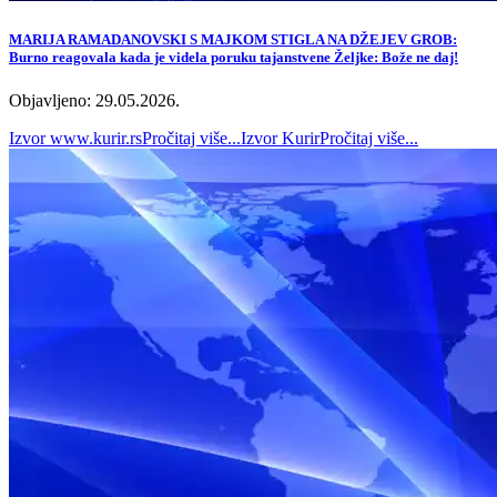
MARIJA RAMADANOVSKI S MAJKOM STIGLA NA DŽEJEV GROB:
Burno reagovala kada je videla poruku tajanstvene Željke: Bože ne daj!
Objavljeno: 29.05.2026.
Izvor
www.kurir.rs
Pročitaj više...
Izvor
Kurir
Pročitaj više...