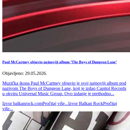
Paul McCartney objavio najnoviji album ‘The Boys of Dungeon Lane’
Objavljeno: 29.05.2026.
Muzička ikona Paul McCartney objavio je svoj najnoviji album pod
nazivom The Boys of Dungeon Lane, koji je izdao Capitol Records
u okviru Universal Music Group. Ovo izdanje je prethodno...
Izvor
balkanrock.com
Pročitaj više...
Izvor
Balkan Rock
Pročitaj
više...