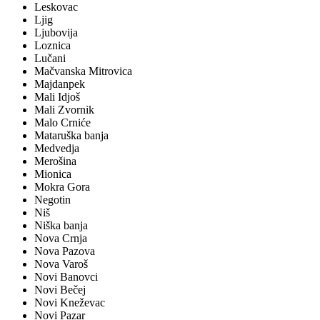
Leskovac
Ljig
Ljubovija
Loznica
Lučani
Mačvanska Mitrovica
Majdanpek
Mali Idjoš
Mali Zvornik
Malo Crniće
Mataruška banja
Medvedja
Merošina
Mionica
Mokra Gora
Negotin
Niš
Niška banja
Nova Crnja
Nova Pazova
Nova Varoš
Novi Banovci
Novi Bečej
Novi Kneževac
Novi Pazar