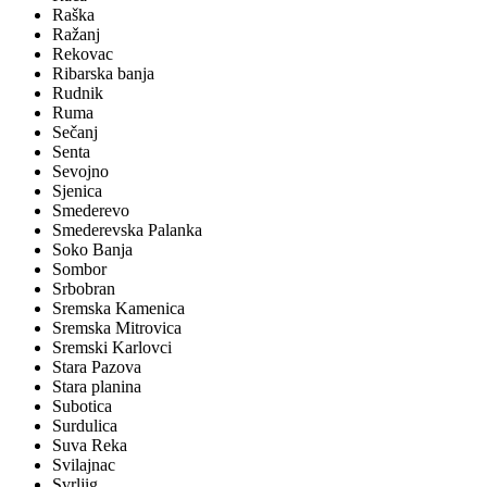
Raška
Ražanj
Rekovac
Ribarska banja
Rudnik
Ruma
Sečanj
Senta
Sevojno
Sjenica
Smederevo
Smederevska Palanka
Soko Banja
Sombor
Srbobran
Sremska Kamenica
Sremska Mitrovica
Sremski Karlovci
Stara Pazova
Stara planina
Subotica
Surdulica
Suva Reka
Svilajnac
Svrljig