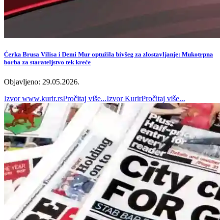
Ćerka Brusa Vilisa i Demi Mur optužila bivšeg za zlostavljanje: Mukotrpna
borba za starateljstvo tek kreće
Objavljeno: 29.05.2026.
Izvor
www.kurir.rs
Pročitaj više...
Izvor
Kurir
Pročitaj više...