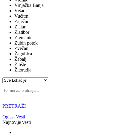
Vrnjačka Banja
Vršac
Vučitrn
Zaječar
Zlatar
Zlatibor
Zrenjanin
Zubin potok
Zvečan
Žagubica
Žabalj
Žitište
Žitoradja
PRETRAŽI
Oglasi
Vesti
Najnovije vesti