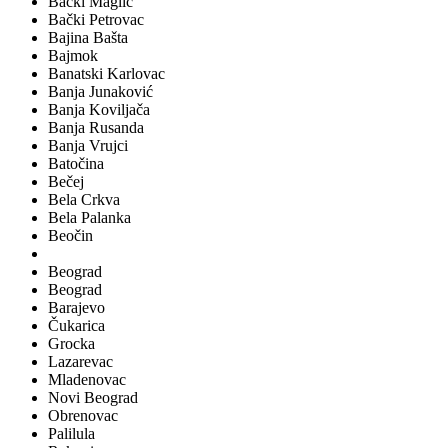
Bački Maglić
Bački Petrovac
Bajina Bašta
Bajmok
Banatski Karlovac
Banja Junaković
Banja Koviljača
Banja Rusanda
Banja Vrujci
Batočina
Bečej
Bela Crkva
Bela Palanka
Beočin
Beograd
Beograd
Barajevo
Čukarica
Grocka
Lazarevac
Mladenovac
Novi Beograd
Obrenovac
Palilula