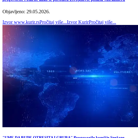
Objavljeno: 29.05.2026.
Izvor
www.kurir.rs
Pročitaj više...
Izvor
Kurir
Pročitaj više...
"UME DA BUDE OTRESITA I GRUBA" Progovorile komšije Snežane